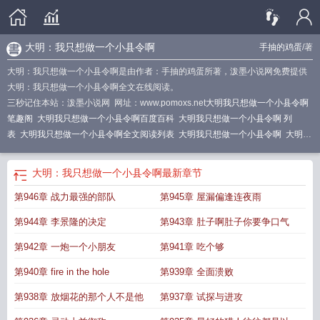
大明：我只想做一个小县令啊
手抽的鸡蛋
/著
大明：我只想做一个小县令啊是由作者：手抽的鸡蛋所著，泼墨小说网免费提供
大明：我只想做一个小县令啊全文在线阅读。
三秒记住本站：泼墨小说网 网址：www.pomoxs.net
大明我只想做一个小县令啊
笔趣阁
大明我只想做一个小县令啊百度百科
大明我只想做一个小县令啊 列
表
大明我只想做一个小县令啊全文阅读列表
大明我只想做一个小县令啊
大明我
只想做一个小县令啊 笔趣阁
大明我只想做一个小县令啊txt
大明我只想做一个小
县令啊 免费阅读
大明我只想做一个小县令啊最新
大明我只想做一个小县令啊 第
大明：我只想做一个小县令啊
最新章节
514章
大明我只想做一个小县令
大明我只想做一个小县令啊 手抽的鸡蛋
大明我
第946章 战力最强的部队
第945章 屋漏偏逢连夜雨
只想做一个小县令啊免费阅读
大明我只想做一个小县令啊TXT免费
我只想做个
小明星
第944章 李景隆的决定
第943章 肚子啊肚子你要争口气
第942章 一炮一个小朋友
第941章 吃个够
第940章 fire in the hole
第939章 全面溃败
第938章 放烟花的那个人不是他
第937章 试探与进攻