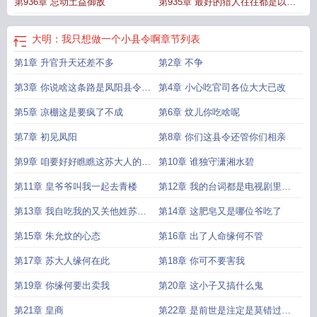
第936章 忌动土益御敌
第935章 最好的猎人往往都是以猎
物的身份出现
大明：我只想做一个小县令啊
章节列表
第1章 升官升天还差不多
第2章 不争
第3章 你说啥这条路是凤阳县令修
第4章 小心吃官司各位大大已改
的
第5章 凉棚这是要疯了不成
第6章 炆儿你吃啥呢
第7章 初见凤阳
第8章 你们这县令还管你们相亲
第9章 咱要好好瞧瞧这苏大人的嘴
第10章 谁独守潇湘水碧
脸
第11章 皇爷爷叫我一起去青楼
第12章 我的台词都是电视剧里反
派的台词
第13章 我自吃我的又关他姓苏的
第14章 这肥皂又是哪位爷吃了
什么事
第15章 朱允炆的心态
第16章 出了人命缘何不管
第17章 苏大人缘何在此
第18章 你可不要害我
第19章 你缘何要出卖我
第20章 这小子又搞什么鬼
第21章 皇商
第22章 是前世是注定是莫错过姻