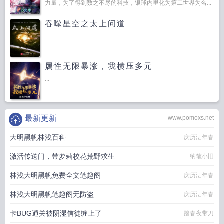
力量，为了得到数之不尽的科技，银球内里化为第二世界为名...
吞噬星空之太上问道
...
属性无限暴涨，我横压多元
...
最新更新
www.pomoxs.net
大明黑帆林浅百科
庆历泗年春
激活传送门，带萝莉校花荒野求生
纳笔小旧
林浅大明黑帆免费全文笔趣阁
庆历泗年春
林浅大明黑帆笔趣阁无防盗
庆历泗年春
卡BUG通关被阴湿信徒缠上了
踏春夜带刀