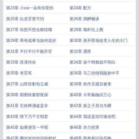
缘
第23章 小zei一会有你受的
第24章 配方
第25章 比贪官更可怕
第26章 酒醉畅谈
第27章 你想不想去瞧哇哦
第28章 顺杆往上爬
第29章 再有战事当如何是好
第30章 推开那扇改变人生的大门
第31章 不行不行不能升官
第32章 遇匪
第33章 苏谨何在
第34章 放个哨都放不明白
第35章 有官军
第36章 马三你猜我能射中不
第37章 山匪轻剿包立威
第38章 前作京观后被拿
第39章 囹圄铁窗郡夜探
第40章 今宵戴枷识兰心
第41章 百姓蜂涌鉴是非
第42章 朕之子房当为卿
第43章 陛下乃千古明君
第44章 我还是挂印逃命吧
第45章 如果便宜一半呢
第46章 亦力把里
第47章 啊对对对你说的都对
第48章 既然相识亦不晚