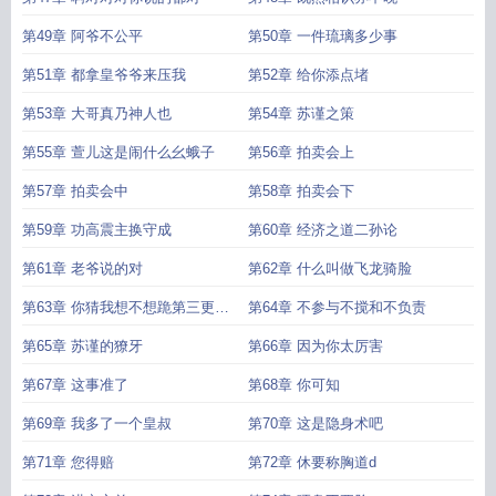
第49章 阿爷不公平
第50章 一件琉璃多少事
第51章 都拿皇爷爷来压我
第52章 给你添点堵
第53章 大哥真乃神人也
第54章 苏谨之策
第55章 萱儿这是闹什么幺蛾子
第56章 拍卖会上
第57章 拍卖会中
第58章 拍卖会下
第59章 功高震主换守成
第60章 经济之道二孙论
第61章 老爷说的对
第62章 什么叫做飞龙骑脸
第63章 你猜我想不想跪第三更为
第64章 不参与不搅和不负责
各位读者大大加更
第65章 苏谨的獠牙
第66章 因为你太厉害
第67章 这事准了
第68章 你可知
第69章 我多了一个皇叔
第70章 这是隐身术吧
第71章 您得赔
第72章 休要称胸道d