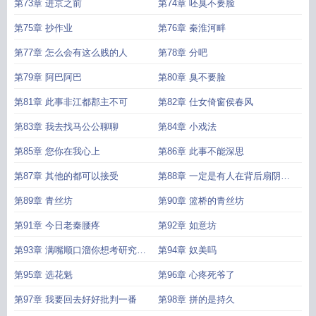
第73章 进京之前
第74章 呸臭不要脸
第75章 抄作业
第76章 秦淮河畔
第77章 怎么会有这么贱的人
第78章 分吧
第79章 阿巴阿巴
第80章 臭不要脸
第81章 此事非江都郡主不可
第82章 仕女倚窗侯春风
第83章 我去找马公公聊聊
第84章 小戏法
第85章 您你在我心上
第86章 此事不能深思
第87章 其他的都可以接受
第88章 一定是有人在背后扇阴风
点鬼火
第89章 青丝坊
第90章 篮桥的青丝坊
第91章 今日老秦腰疼
第92章 如意坊
第93章 满嘴顺口溜你想考研究生
第94章 奴美吗
啊
第95章 选花魁
第96章 心疼死爷了
第97章 我要回去好好批判一番
第98章 拼的是持久