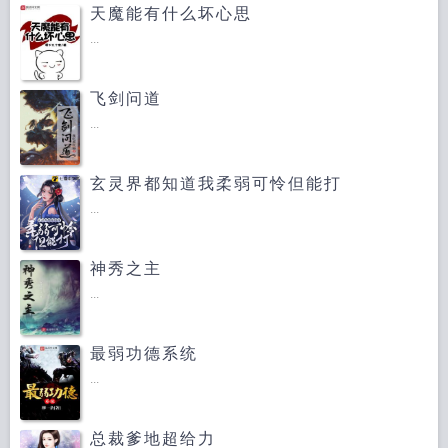
天魔能有什么坏心思
...
飞剑问道
...
玄灵界都知道我柔弱可怜但能打
...
神秀之主
...
最弱功德系统
...
总裁爹地超给力