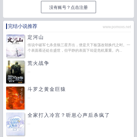
没有账号？点击注册
完结小说推荐
www.pomoxs.net
定河山
传说中破军七杀贪狼三星齐出，便是天下板荡改朝换代之时。一
个表面看还处在盛世，但平静的表面下却是危机重重。内...
荒火战争
...
斗罗之黄金巨猿
...
全家打入冷宫？听崽心声后杀疯了
...