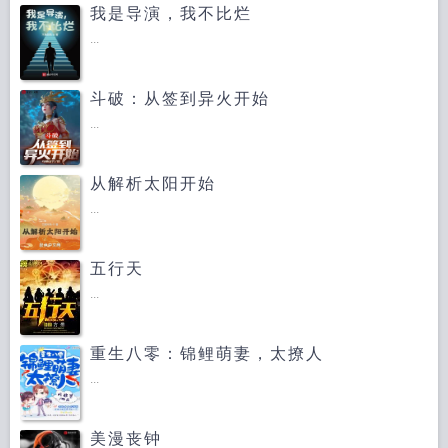
我是导演，我不比烂
...
斗破：从签到异火开始
...
从解析太阳开始
...
五行天
...
重生八零：锦鲤萌妻，太撩人
...
美漫丧钟