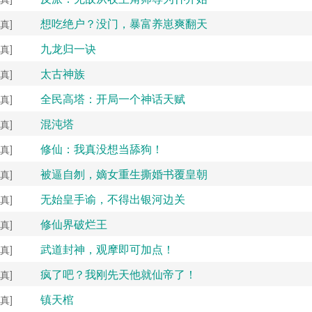
想吃绝户？没门，暴富养崽爽翻天
真]
九龙归一诀
真]
太古神族
真]
全民高塔：开局一个神话天赋
真]
混沌塔
真]
修仙：我真没想当舔狗！
真]
被逼自刎，嫡女重生撕婚书覆皇朝
真]
无始皇手谕，不得出银河边关
真]
修仙界破烂王
真]
武道封神，观摩即可加点！
真]
疯了吧？我刚先天他就仙帝了！
真]
镇天棺
真]