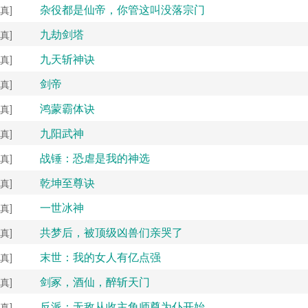
杂役都是仙帝，你管这叫没落宗门
真]
九劫剑塔
真]
九天斩神诀
真]
剑帝
真]
鸿蒙霸体诀
真]
九阳武神
真]
战锤：恐虐是我的神选
真]
乾坤至尊诀
真]
一世冰神
真]
共梦后，被顶级凶兽们亲哭了
真]
末世：我的女人有亿点强
真]
剑冢，酒仙，醉斩天门
真]
反派：无敌从收主角师尊为仆开始
真]