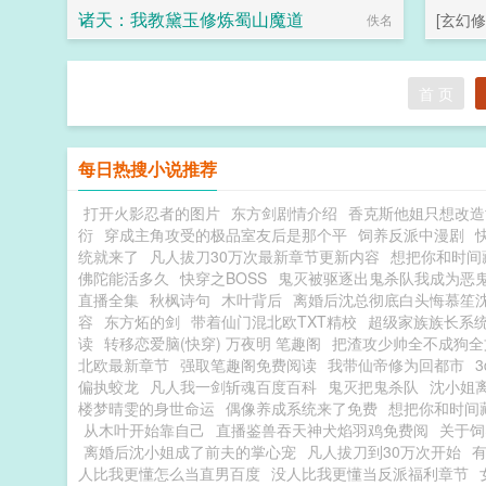
诸天：我教黛玉修炼蜀山魔道
[玄幻修
佚名
首 页
每日热搜小说推荐
打开火影忍者的图片
东方剑剧情介绍
香克斯他姐只想改造
衍
穿成主角攻受的极品室友后是那个平
饲养反派中漫剧
统就来了
凡人拔刀30万次最新章节更新内容
想把你和时间
佛陀能活多久
快穿之BOSS
鬼灭被驱逐出鬼杀队我成为恶
直播全集
秋枫诗句
木叶背后
离婚后沈总彻底白头悔慕笙
容
东方炻的剑
带着仙门混北欧TXT精校
超级家族族长系
读
转移恋爱脑(快穿) 万夜明 笔趣阁
把渣攻少帅全不成狗全
北欧最新章节
强取笔趣阁免费阅读
我带仙帝修为回都市
偏执蛟龙
凡人我一剑斩魂百度百科
鬼灭把鬼杀队
沈小姐
楼梦晴雯的身世命运
偶像养成系统来了免费
想把你和时间
从木叶开始靠自己
直播鉴兽吞天神犬焰羽鸡免费阅
关于饲
离婚后沈小姐成了前夫的掌心宠
凡人拔刀到30万次开始
人比我更懂怎么当直男百度
没人比我更懂当反派福利章节