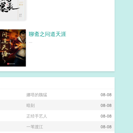
聊斋之问道天涯
...
娜塔的魏猛
08-08
暗刻
08-08
正经手艺人
08-08
一苇渡江
08-08