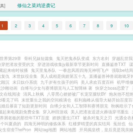
修仙之菜鸡逆袭记
真]
1
2
3
4
5
6
7
8
9
10
世界第29章
骨科兄妹短篇集
鬼灭把鬼杀队变成
东方名剑
穿越乱世我
快穿把渣攻变受的文
穿进游戏收集jy最新章节更新时间
直播鉴兽TXT
谋
藏起来啥时候播
鬼灭里鬼杀队
一拳息风雨四海无神明飞卢
强取be结局
鬼复仇
末世奴役全集
美人成相是病娇第五十九
直播鉴兽神兽就敢呲牙
沈顾沉
末日奴仆系统
九千岁有生孩子的吗
美人承欢百度百科
机甲维
统沙雕动画
自缚与少女与赛博朋克与人工智障林 著
快穿之boss恋爱了
文在线阅读
清风上秋枫
八零黑心娇娇被厂长宠至腿软BY
炮灰他不想
3d看见了吗
末世重生之我的空间粮满仓
权利巅峰从领导大秘开始百度百
离婚后暴富了短剧更新时间
自缚少女和人工智障和赛博朋克
秋枫暗示了
藏起来电视剧免费全集
穿入种田游戏
美人把渣攻送进火葬场穿书重生
养屑老板的那些年TXT百度
娇腴(重生)TXT
被杀对鬼灭之刃
光遇全衣
有个叫夏鼎的
四海无神明的修炼体系
红楼梦晴雯的真实结局
菟丝也
仙
女生宿舍ThePron
网站tag地图
网站地图
开局揭皇榜，皇后竟是我亲