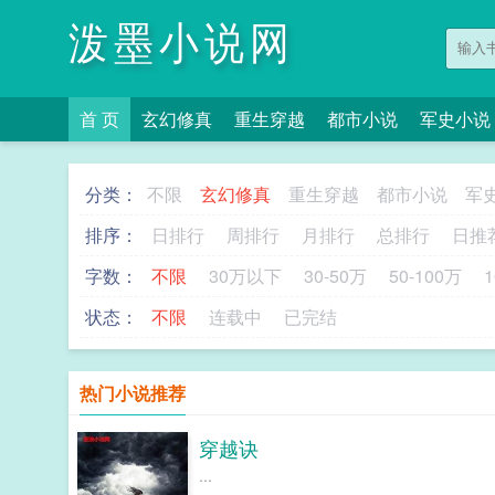
泼墨小说网
首 页
玄幻修真
重生穿越
都市小说
军史小说
分类：
不限
玄幻修真
重生穿越
都市小说
军
排序：
日排行
周排行
月排行
总排行
日推
字数：
不限
30万以下
30-50万
50-100万
1
状态：
不限
连载中
已完结
热门小说推荐
穿越诀
...