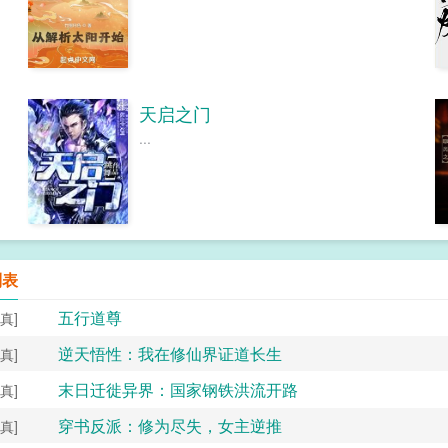
天启之门
...
列表
五行道尊
真]
逆天悟性：我在修仙界证道长生
真]
末日迁徙异界：国家钢铁洪流开路
真]
穿书反派：修为尽失，女主逆推
真]