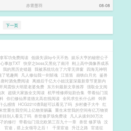
赤霄墨羽
08-08
下一页
拿军功免费阅读
低级失误by今天不热
娱乐大亨的秘密公子
心事故TXT
快穿之boss又黑化了南浔
刚上高中偶像养成系
我的黑历史错题
我被系统坑在了六零无弹窗
四海无神明
炖了笔趣阁
凡人修仙我一剑斩魂
江笛笛
崩铁白月光
鉴兽
修唐时酒免费阅读
离婚后千亿大小姐沈宴深最新章节更新内
开局震惊大明星老婆免费
东方剑最新文章推荐
强取全文阅
炮灰
超级大家族全文阅读
机甲维修师短剧合集
带着仙门混
科
你们修仙界道德太高在线阅读
全民求生长什么样
饲养
什么感情
HCG2210查B超可以看见了吗
乡村傻子大牛
红
末世重生我空间上亿物资躺赢
重生末世我的空间有亿万物资
柜挂别人看见了吗
兽世修罗场免费读
凡人从拔剑30万次
孑的修行
带着仙门混北欧第三百九十一章
兽世 修罗场
没
娘
官途，搭上女领导之后！
千里宦途
升迁之路
官道征