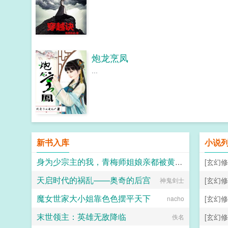
炮龙烹凤
...
新书入库
小说
身为少宗主的我，青梅师姐娘亲都被黄毛牛走了
[玄幻修
天启时代的祸乱——奥奇的后宫
[玄幻修
江南大刀2012
神鬼剑士
魔女世家大小姐靠色色摆平天下
[玄幻修
nacho
末世领主：英雄无敌降临
[玄幻修
佚名