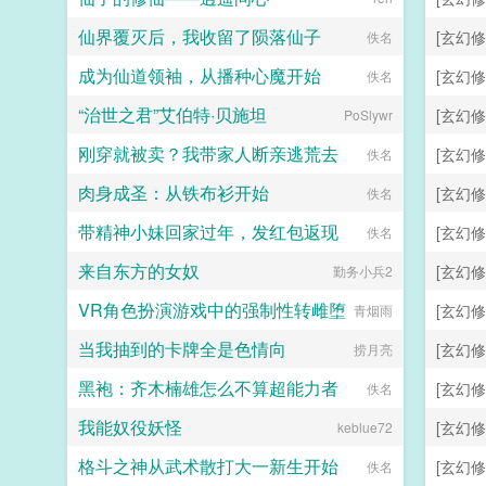
仙界覆灭后，我收留了陨落仙子
[玄幻修
佚名
成为仙道领袖，从播种心魔开始
[玄幻修
佚名
“治世之君”艾伯特·贝施坦
[玄幻修
PoSlywr
刚穿就被卖？我带家人断亲逃荒去
[玄幻修
佚名
肉身成圣：从铁布衫开始
[玄幻修
佚名
带精神小妹回家过年，发红包返现
[玄幻修
佚名
来自东方的女奴
[玄幻修
勤务小兵2
VR角色扮演游戏中的强制性转雌堕
[玄幻修
青烟雨
当我抽到的卡牌全是色情向
[玄幻修
捞月亮
黑袍：齐木楠雄怎么不算超能力者
[玄幻修
佚名
我能奴役妖怪
[玄幻修
keblue72
格斗之神从武术散打大一新生开始
[玄幻修
佚名