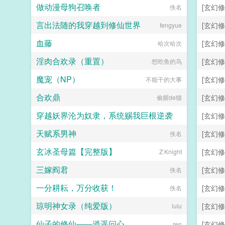
做动漫母狗召唤者
[玄幻修
佚名
言出法随的我穿越到修仙世界
[玄幻修
fengyue
血藤
[玄幻修
哈次哈次
淫肉合欢录（重置）
[玄幻修
想吃鱼的鸟
魔宠（NP）
[玄幻修
不能干的大事
合欢鼎
[玄幻修
偷腥de猫
穿越妖界沦为奴隶，系统赐我巨根逆袭
[玄幻修
天赋系男神
[玄幻修
lzymyyear
佚名
玄冰圣母篇【完整版】
[玄幻修
Z Knight
三嫁阎君
[玄幻修
佚名
一分耕耘，万分收获！
[玄幻修
佚名
琼明神女录（纯爱版）
[玄幻修
lulu
仙子的修仙——逍遥问心
[玄幻修
ren