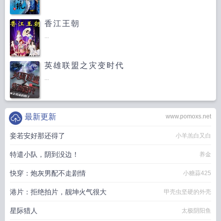
香江王朝
...
英雄联盟之灾变时代
...
最新更新
www.pomoxs.net
妾若安好那还得了
小羊羔白又白
特遣小队，阴到没边！
养金
快穿：炮灰男配不走剧情
小糖蒜425
港片：拒绝拍片，靓坤火气很大
甲壳虫坚硬的外壳
星际猎人
太极阴阳鱼