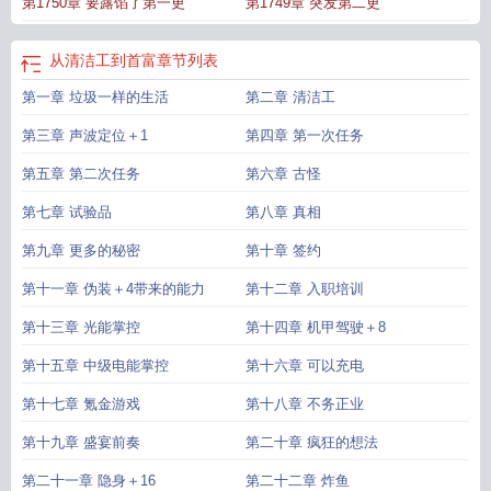
第1750章 要露馅了第一更
第1749章 突发第二更
来种田
星际从清洁工开始123读书网
星际从清洁工开始无防盗
星际从清洁工开
始免费
主角 杨博
从清洁工到首富
从星际回来种田日常
星际从清洁工开始无错
版
星际从清洁工开始免费完整版
星际从清洁工开始TXT
星际从清洁工开始 笔趣
从清洁工到首富
章节列表
阁
星际从清洁工开始百科
从星际回来后的种田日常免费
星际从清洁工开始 第
第一章 垃圾一样的生活
第二章 清洁工
1205章
星际从清洁工开始在线阅读免费完整版
星际从清洁工开始_大嘴虾
星际
从清洁工开始第三中文网
星际从清洁工开始 第1204章
星际从清洁工开始最新章
第三章 声波定位＋1
第四章 第一次任务
节更新
我从星际回来了
星际从清洁工开始免费阅读无弹窗
星际从清洁工开始
TXT免费
第五章 第二次任务
星际从清洁工开始免费阅读
第六章 古怪
第七章 试验品
第八章 真相
第九章 更多的秘密
第十章 签约
第十一章 伪装＋4带来的能力
第十二章 入职培训
第十三章 光能掌控
第十四章 机甲驾驶＋8
第十五章 中级电能掌控
第十六章 可以充电
第十七章 氪金游戏
第十八章 不务正业
第十九章 盛宴前奏
第二十章 疯狂的想法
第二十一章 隐身＋16
第二十二章 炸鱼