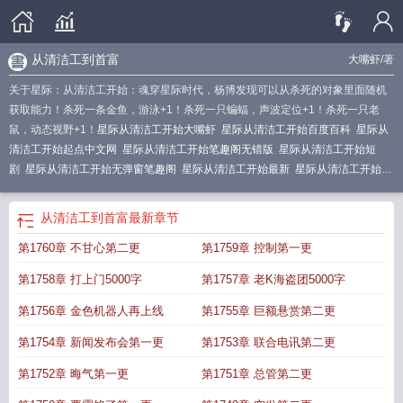
从清洁工到首富
大嘴虾
/著
关于星际：从清洁工开始：魂穿星际时代，杨博发现可以从杀死的对象里面随机
获取能力！杀死一条金鱼，游泳+1！杀死一只蝙蝠，声波定位+1！杀死一只老
鼠，动态视野+1！
星际从清洁工开始大嘴虾
星际从清洁工开始百度百科
星际从
清洁工开始起点中文网
星际从清洁工开始笔趣阁无错版
星际从清洁工开始短
剧
星际从清洁工开始无弹窗笔趣阁
星际从清洁工开始最新
星际从清洁工开始笔
趣阁最新
星际从清洁工开始全文在线
星际从清洁工开始全本免费阅读
星际从清
洁工开始全本免费
星际从清洁工开始电子书
星际从清洁工开始全文免费阅读软
从清洁工到首富
最新章节
件
星际从清洁工开始无弹窗免费
星际从清洁工开始阅读
星际从清洁工开始手打
第1760章 不甘心第二更
第1759章 控制第一更
无错字版
星际从清洁工开始 大嘴虾
星际从清洁工开始全文
星际从清洁工开始
笔趣阁最新章节TXT
星际从清洁工开始笔趣阁最新章节
星际从清洁工开始 笔趣
第1758章 打上门5000字
第1757章 老K海盗团5000字
阁
星际从清洁工开始最新章节免费
从星际回到现代的
星际从清洁工开始全文免
费阅读
星际从清洁工开始全本无错版
从星际回来后的种田日常
星际从清洁工开
第1756章 金色机器人再上线
第1755章 巨额悬赏第二更
始百度
星际从清洁工开始最新章节笔趣阁
星际从清洁工开始笔趣阁
星际从清洁
第1754章 新闻发布会第一更
第1753章 联合电讯第二更
工开始无弹窗
星际从清洁工开始无删减全文免费阅读
星际从清洁工开始全本
从
星际回来后的种田日常全文阅读
星际从清洁工开始奇书网
星际从清洁工开始最
第1752章 晦气第一更
第1751章 总管第二更
新章节在线阅读
从星际回来的种田生活
星际从清洁工开始最新章节
我从星际回