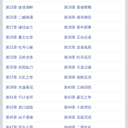
第23章 纵情湖畔
第24章 黄雀螳螂
第25章 二贼相遇
第26章 揭谛佛音
第27章 缘结金兰
第28章 那年那事
第29章 魔主出世
第30章 五仙论道
第31章 牡丹心嫉
第32章 龙雀戏凤
第33章 玉蚌含珠
第34章 牡丹花开
第35章 丝雨如刀
第36章 天道尘缘
第37章 大乱之世
第38章 相映逞淫
第39章 水漩菊花
第40章 江南四怪
第41章 巧计连环
第42章 蒙汉之争
第43章 虎口脱险
第44章 十面埋伏
第45章 仙子遇难
第46章 花落淫泥
第47章 苟合云雨
第48章 二男轮欢