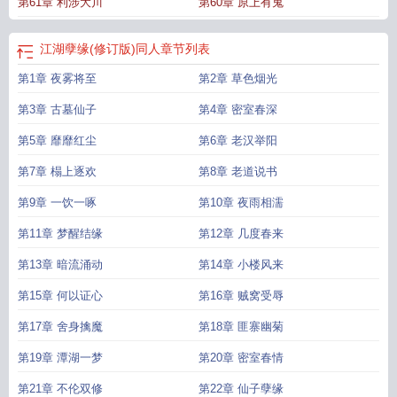
第61章 利涉大川
第60章 原上有鬼
节列表
红绳紫带江湖孽缘修订版
江湖孽缘第一
江湖孽缘(修订版)章节列表-笔趣
听书
江湖孽缘(修订版)最新章节_官耀中文作者红绳紫带
江湖孽缘(修订版)_第七
十一章 淫情
江湖孽缘未
江湖孽缘修订版1-49江湖孽缘(修订版)
江湖孽缘(修订
江湖孽缘(修订版)同人
章节列表
版)(红绳紫带)最新章节
江湖孽缘(修订版)(红绳紫带)全文TXT
江湖孽缘(修订版)
第1章 夜雾将至
第2章 草色烟光
全文阅读
江湖孽缘(修订版)_红绳紫带_免费
江湖孽缘未改动
江湖孽缘最新版
2021
江湖孽缘更新到最新
江湖孽缘(修订版)第四十七章 苟合云雨
江湖孽缘(修
第3章 古墓仙子
第4章 密室春深
订版) 红绳紫带
江湖孽缘(修订版)首页关灯护眼
江湖孽缘(修订版)笔趣阁
江湖孽
缘(修订版)_第七十一章
第5章 靡靡红尘
江湖孽缘在线修订
第6章 老汉举阳
江湖孽缘 第五十章
江湖孽缘一共多
少章
江湖 孽 缘
江湖孽缘(修订版)全集最新列表_红绳
江湖孽缘(修订版)第五十
第7章 榻上逐欢
第8章 老道说书
五
江湖孽缘修订版视频
江湖孽缘(修订版)新版
江湖孽缘同人续
江湖孽缘(修订
版) 在线阅读
江湖孽缘修订版TXT
江湖孽缘 第一部
江湖孽缘(修订版)TXT
江湖
第9章 一饮一啄
第10章 夜雨相濡
孽缘修订版七十二章在线阅读
江湖孽缘(修订版)留学生
江湖孽缘讲的什么
江湖
第11章 梦醒结缘
第12章 几度春来
孽缘(修订版)最新章节更新
江湖孽缘全本免费阅读
第13章 暗流涌动
第14章 小楼风来
第15章 何以证心
第16章 贼窝受辱
第17章 舍身擒魔
第18章 匪寨幽菊
第19章 潭湖一梦
第20章 密室春情
第21章 不伦双修
第22章 仙子孽缘