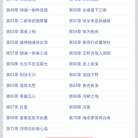
第49章 销魂一射终偿愿
第50章 女诸葛下江南
第51章 二娇承欢险降魔
第52章 侠女本是风骚娘
第53章 愿者上钩
第54章 饵为鱼肉
第55章 摄神抽魂侠女浪
第56章 夜雨行欢魔煞狂
第57章 销魂一射春心漾
第58章 玉蚌含珠入洞房
第59章 生生不息见曙光
第60章 原上有鬼
第61章 利涉大川
第62章 龙战于野
第63章 迷情戈壁
第64章 春色夜枭
第65章 青藤忘心
第66章 淫秽之地
第67章 赴宴
第68章 淫宴
第69章 宴夜笙歌寻欢糜
第70章 魂牵梦萦再合体
第71章 淫情恣欲春心溢