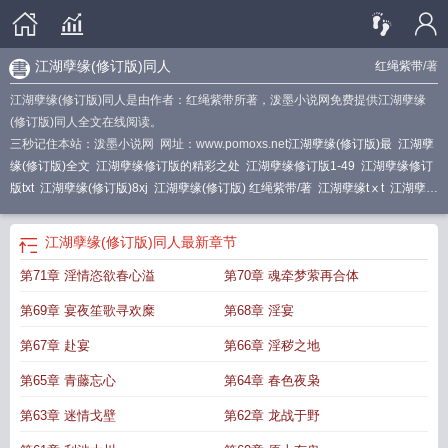
江湖孽缘(修订版)同人
红绳紫带
/著
江湖孽缘(修订版)同人是由作者：红绳紫带所著，泼墨小说网免费提供江湖孽缘
(修订版)同人全文在线阅读。
三秒记住本站：泼墨小说网 网址：www.pomoxs.net
江湖孽缘(修订版)最
江湖孽
缘(修订版)全文
江湖孽缘修订版的精彩之处
江湖孽缘修订版1-49
江湖孽缘修订
版txt
江湖孽缘(修订版)8xj
江湖孽缘(修订版) 红绳紫带/著
江湖孽缘tⅹt
江湖孽缘
修订版
江湖孽缘(修订版)仙子遇难
江湖孽缘无弹窗
江湖孽缘(修订版)同人
江湖
孽缘修订版全文免费阅读
江湖孽缘55-56
江湖孽缘(修订版)最新章节_红绳紫
江湖孽缘(修订版)同人
最新章节
带
江湖孽缘(修订版)
江湖孽缘 修订
江湖孽缘未修订版
江湖孽缘(修订版)红绳紫
第71章 淫情恣欲春心溢
第70章 魂牵梦萦再合体
带
江湖孽缘完结
江湖孽缘(修订版)的精彩之处
江湖孽缘第49章
江湖孽缘
5200
江湖孽缘(修订版)txt
江湖孽缘 改写全集
江湖孽缘(修订版)_红绳紫带_文
第69章 宴夜笙歌寻欢糜
第68章 淫宴
墨
江湖孽缘第五十四章叫啥
江湖孽缘修订版2笔趣阁
江湖 孽缘 续
江湖孽缘(修
订版)新版 在线阅读
江湖孽缘(修订版)1
江湖孽缘啊
江湖孽缘(修订版)第六十二
第67章 赴宴
第66章 淫秽之地
章 龙战于野
江湖孽缘更新
江湖孽缘(修订版) 目录 (共71章)
江湖孽缘修订版
第65章 青藤忘心
第64章 春色夜枭
1
江湖孽缘完结了吗
江湖孽缘 第一文学
江湖孽缘(修订版)72章
江湖孽缘修订版
全文阅读
江湖孽缘(修订版)作者红绳紫带
江湖孽缘修订版紫绳红星
江湖孽缘(修
第63章 迷情戈壁
第62章 龙战于野
订版)_第七十一章 淫情恣欲春心溢
江湖孽缘(修订版) 黄蓉
江湖孽缘(修订版)章