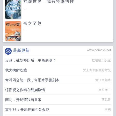
神诡世界，我有特殊悟性
...
帝之至尊
...
最新更新
www.pomoxs.net
反派：截胡师姐后，主角崩溃了
巴啦啦小反派
我为病娇吃糖
爱上青草的美好时光
禽满四合院：我，何雨水手撕剧本
洛江南如水
综影视之作精在线崩剧情
岚家老二
南明，开局请我当皇帝
蓝见青
重生76：开局狂摘五朵金花
再鸦