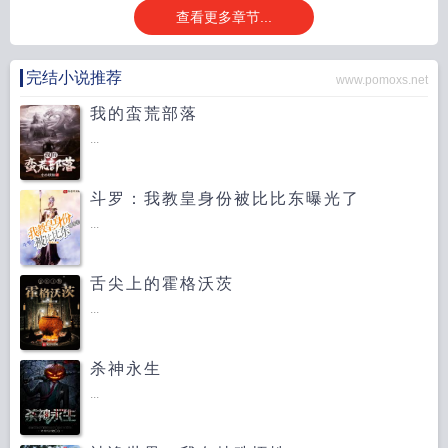
查看更多章节...
完结小说推荐
www.pomoxs.net
我的蛮荒部落
...
斗罗：我教皇身份被比比东曝光了
...
舌尖上的霍格沃茨
...
杀神永生
...