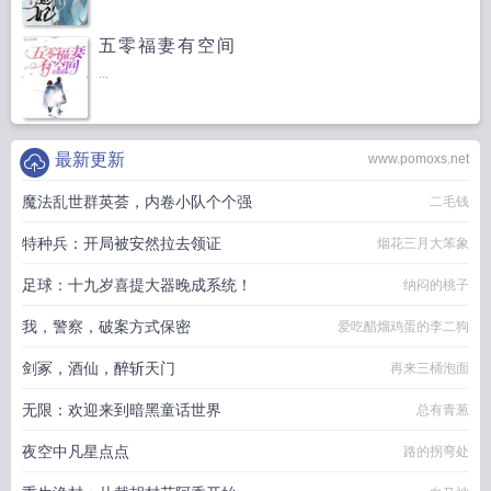
五零福妻有空间
...
最新更新
www.pomoxs.net
魔法乱世群英荟，内卷小队个个强
二毛钱
特种兵：开局被安然拉去领证
烟花三月大笨象
足球：十九岁喜提大器晚成系统！
纳闷的桃子
我，警察，破案方式保密
爱吃醋熘鸡蛋的李二狗
剑冢，酒仙，醉斩天门
再来三桶泡面
无限：欢迎来到暗黑童话世界
总有青葱
夜空中凡星点点
路的拐弯处