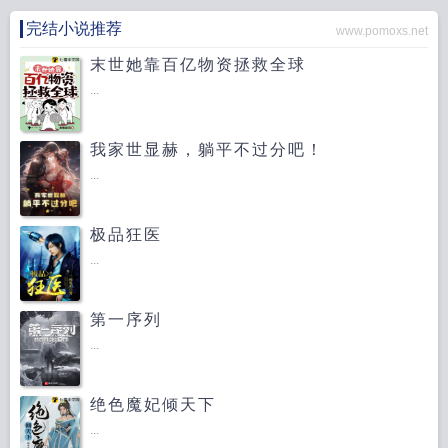
完结小说推荐
www.pomoxs.net
末世她靠百亿物资拯救全球
...
我家世显赫，躺平不过分吧！
...
极品狂医
...
第一序列
...
绝色魔妃倾天下
...