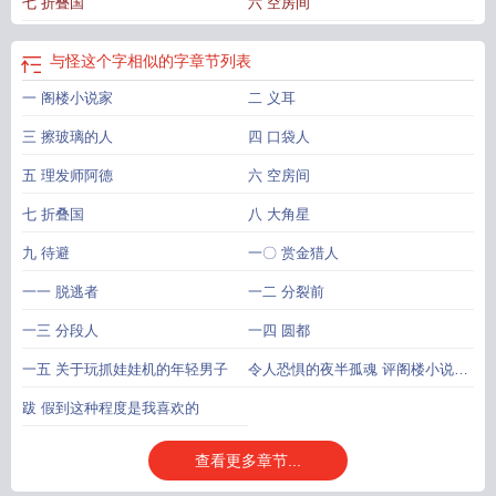
七 折叠国
六 空房间
与怪这个字相似的字
章节列表
一 阁楼小说家
二 义耳
三 擦玻璃的人
四 口袋人
五 理发师阿德
六 空房间
七 折叠国
八 大角星
九 待避
一〇 赏金猎人
一一 脱逃者
一二 分裂前
一三 分段人
一四 圆都
一五 关于玩抓娃娃机的年轻男子
令人恐惧的夜半孤魂 评阁楼小说家
的小说家的小说
跋 假到这种程度是我喜欢的
查看更多章节...