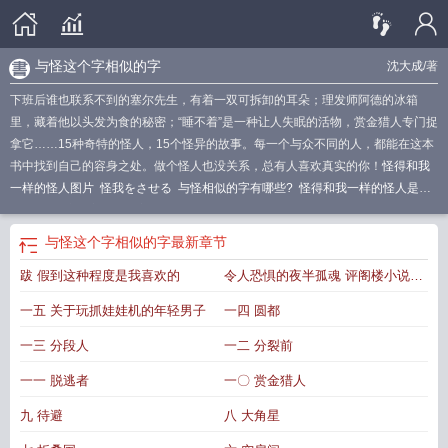
与怪这个字相似的字
沈大成
/著
下班后谁也联系不到的塞尔先生，有着一双可拆卸的耳朵；理发师阿德的冰箱
里，藏着他以头发为食的秘密；“睡不着”是一种让人失眠的活物，赏金猎人专门捉
拿它……15种奇特的怪人，15个怪异的故事。每一个与众不同的人，都能在这本
书中找到自己的容身之处。做个怪人也没关系，总有人喜欢真实的你！
怪得和我
一样的怪人图片
怪我をさせる
与怪相似的字有哪些?
怪得和我一样的怪人是什
么歌
与怪这个字相似的字
怪得和我一样的怪人什么意思
怪怪的怪
を怪我す
る
怪我同义词
怪形一样的电影有哪些?
像怪物一样的人
怪我的近义词是什
与怪这个字相似的字
最新章节
么
跟怪相近的词是什么
怪模怪样的人
和怪相近的词语
怪样的怪是什么意思
和
跋 假到这种程度是我喜欢的
令人恐惧的夜半孤魂 评阁楼小说家
怪物一样的少女
的小说家的小说
一五 关于玩抓娃娃机的年轻男子
一四 圆都
一三 分段人
一二 分裂前
一一 脱逃者
一〇 赏金猎人
九 待避
八 大角星