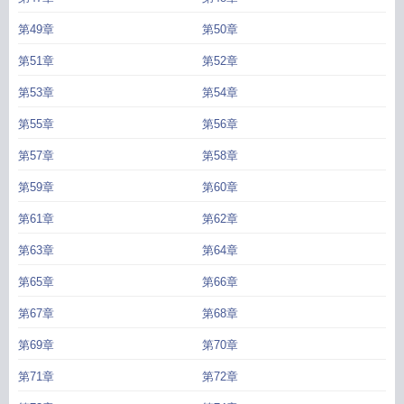
第49章
第50章
第51章
第52章
第53章
第54章
第55章
第56章
第57章
第58章
第59章
第60章
第61章
第62章
第63章
第64章
第65章
第66章
第67章
第68章
第69章
第70章
第71章
第72章