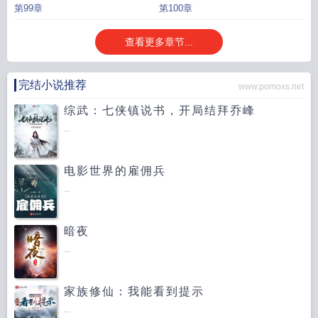
第99章
第100章
查看更多章节...
完结小说推荐
www.pomoxs.net
综武：七侠镇说书，开局结拜乔峰
...
电影世界的雇佣兵
...
暗夜
...
家族修仙：我能看到提示
...