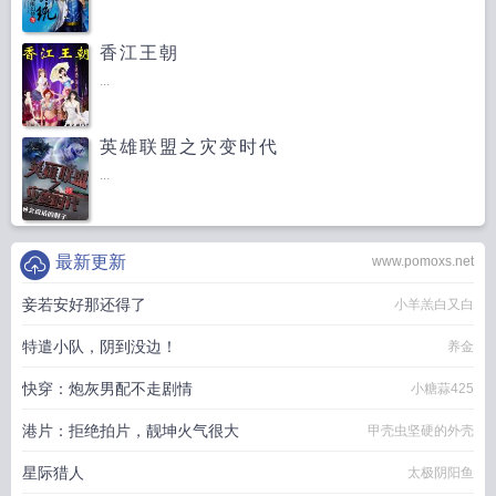
香江王朝
...
英雄联盟之灾变时代
...
最新更新
www.pomoxs.net
妾若安好那还得了
小羊羔白又白
特遣小队，阴到没边！
养金
快穿：炮灰男配不走剧情
小糖蒜425
港片：拒绝拍片，靓坤火气很大
甲壳虫坚硬的外壳
星际猎人
太极阴阳鱼