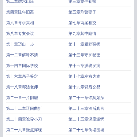
第二章碧水山庄
第三章案件初探
第四章陈年旧案
第五章刑警妻子
第六章寻求真相
第七章两案相交
第八章专案会议
第九章其中隐情
第十章迈出一步
第十一章跟踪骚扰
第十二章解释不清
第十三章守护秘密
第十四章国际学校
第十五章蹊跷发病
第十六章亲子鉴定
第十七章左右为难
第十八章邱洁老师
第十九章背后交易
第二十章一片阴霾
第二十一章讳莫如深
第二十二章迂回曲折
第二十三章酒后真言
第二十四章诡异小刀
第二十五章深度迷惘
第二十六章疑点浮现
第二十七章倒塌围墙