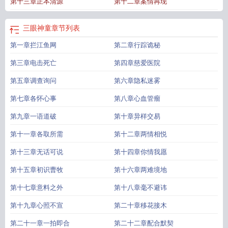
第十三章正本清源
第十二章案情再现
三眼神童
章节列表
第一章拦江鱼网
第二章行踪诡秘
第三章电击死亡
第四章慈爱医院
第五章调查询问
第六章隐私迷雾
第七章各怀心事
第八章心血管瘤
第九章一语道破
第十章异样交易
第十一章各取所需
第十二章两情相悦
第十三章无话可说
第十四章你情我愿
第十五章初识曹牧
第十六章两难境地
第十七章意料之外
第十八章毫不避讳
第十九章心照不宣
第二十章移花接木
第二十一章一拍即合
第二十二章配合默契