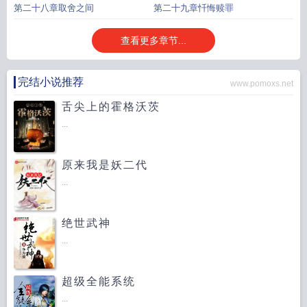
第二十八章取舍之间
第二十九章忏悔赎罪
查看更多章节...
完结小说推荐
www.pomoxs.net
舌尖上的霍格沃茨
...
原来我是妖二代
...
绝世武神
...
超级全能系统
...