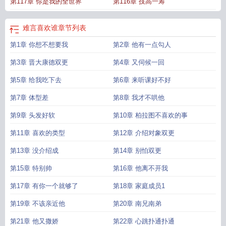
第117章 你是我的全世界
第116章 技高一筹
名叫什么
难言关系冰块儿
难言关系免费阅读笔趣阁
难言关系by冰块儿免费阅
读
难言关系番外篇
难言关系txt资源
难言关系by冰块儿讲的什么
难言关系车
难
言关系by百度
难言关系微博截图高清
难言关系TXT
难言关系谁是攻
难言关系
难言喜欢谁
章节列表
by冰块儿笔趣阁免费阅读
难言关系by
难言关系百度
难言介绍
难言关系番外txt
第1章 你想不想要我
第2章 他有一点勾人
百度
难言关系骆恺南
难言关系by免费全文笔趣阁
难言关系txt
难言关系by冰块
儿txt番外
难言关系 冰块儿百度
难言关系by冰块儿txt
难言有没有女朋友
难言关
第3章 晋大康德双更
第4章 又伺候一回
系by冰块儿番外全txt
难言关系by冰块儿剧透
难言身世
难言喜欢谁
难言的原
名
第5章 给我吃下去
难言关系番外
难言关系长佩
第6章 来听课好不好
第7章 体型差
第8章 我才不哄他
第9章 头发好软
第10章 柏拉图不喜欢的事
第11章 喜欢的类型
第12章 介绍对象双更
第13章 没介绍成
第14章 别怕双更
第15章 特别帅
第16章 他离不开我
第17章 有你一个就够了
第18章 家庭成员1
第19章 不该亲近他
第20章 南兄南弟
第21章 他又撒娇
第22章 心跳扑通扑通