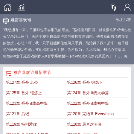
难言喜欢谁
冰块儿
/著
“我想拥有一束，日落时也不会消失的阳光。”骆恺南刚回国，就被恨铁不成钢的校
长父亲赶出家门，丢给学校里最高冷严肃的教授改造思想。他看着面前清俊斯文
的教授，心想：呵，我一只手就能抓住他两只手腕，能治得了我？后来，詹子延
也的确没能治住他，被他抓着两只手腕，为所欲为，丢尽脸面。却也心甘情愿。
骆恺南X詹子延游戏制作人X哲学系教授年下bking攻X天然钓系受1v1，HE，俩纯
爱战士，互宠，温馨治愈向。
难言关系 by 冰块儿
难言关系 by 冰块儿 –
PaintShop
难言关系by冰块儿讲了什么
难言关系一只小圆球球
难言叫什么
难
难言喜欢谁
最新章节
言是哪个公司的
难言发生了什么
难言关系是不是双洁
难言x怎么了
难言关系未
第127章 番外 老公
第126章 番外 锻炼下
删减免费阅读
难言原名
难言关系讲了什么
难言关系 广播剧
难言关系讲的什
么
难言关系by冰块儿TXT
难言关系笔趣阁
难言关系免费阅读
难言关系by冰块
第125章 番外 锻炼上
第124章 番外 if线大学篇
儿百度
难言关系 冰块儿
难言关系未删减
难言关系by冰块儿
难言关系冰块儿男
主是双洁吗
难言关系全文免费阅读
难言关系车在第几章
难言关系大结局是什
第123章 番外 if线高中篇
第122章 番外 if线初中篇
么
难言关系TXT资源
难言关系txt百度
难言关系by冰块儿txt百度
难言关系番外
第121章 后记
第120章 完结章 Everything
txt完整版
难言关系简介
难言的结局
难言是gc的吗
难言是谁
难言被实锤
难言
关系txt完整版
难言关系by冰块儿笔趣阁
难言为什么
难言关系全文无弹窗笔趣
第119章 特别爱你
第118章 最喜欢哥哥
阁
难言关系广播剧
难言关系 冰块儿讲的什么
难言关系冰块儿免费阅读
难言原