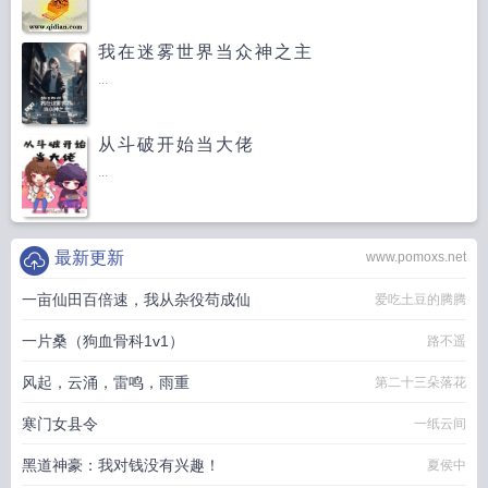
我在迷雾世界当众神之主
...
从斗破开始当大佬
...
最新更新
www.pomoxs.net
一亩仙田百倍速，我从杂役苟成仙
爱吃土豆的腾腾
一片桑（狗血骨科1v1）
路不遥
风起，云涌，雷鸣，雨重
第二十三朵落花
寒门女县令
一纸云间
黑道神豪：我对钱没有兴趣！
夏侯中