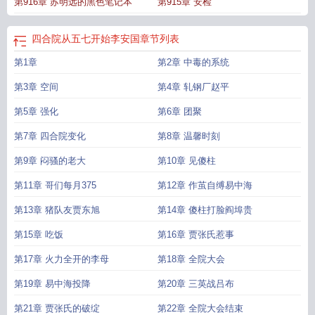
第916章 苏明远的黑色笔记本
第915章 安检
四合院从五七开始李安国
章节列表
第1章
第2章 中毒的系统
第3章 空间
第4章 轧钢厂赵平
第5章 强化
第6章 团聚
第7章 四合院变化
第8章 温馨时刻
第9章 闷骚的老大
第10章 见傻柱
第11章 哥们每月375
第12章 作茧自缚易中海
第13章 猪队友贾东旭
第14章 傻柱打脸阎埠贵
第15章 吃饭
第16章 贾张氏惹事
第17章 火力全开的李母
第18章 全院大会
第19章 易中海投降
第20章 三英战吕布
第21章 贾张氏的破绽
第22章 全院大会结束