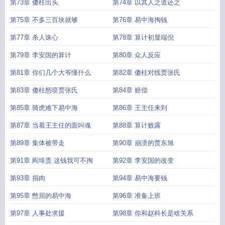
第73章 傻柱出头
第74章 以其人之道还之
第75章 不多三百块就够
第76章 易中海掏钱
第77章 杀人诛心
第78章 算计初显端倪
第79章 李安国的算计
第80章 众人反应
第81章 你们几个大爷懂什么
第82章 傻柱对线贾张氏
第83章 傻柱怒喷贾张氏
第84章 赔偿
第85章 骑虎难下易中海
第86章 王主任来到
第87章 当着王主任的面叫魂
第88章 算计败露
第89章 集体被带走
第90章 崩溃的贾东旭
第91章 阎埠贵 这钱我可不掏
第92章 李安国的改变
第93章 捐肉
第94章 易中海要钱
第95章 憋屈的易中海
第96章 准备上班
第97章 人事处求援
第98章 你和赵科长是啥关系