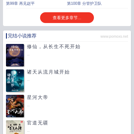
第99章 再见赵平
第100章 分管护卫队
查看更多章节...
完结小说推荐
www.pomoxs.net
修仙，从长生不死开始
...
诸天从流月城开始
...
星河大帝
...
官道无疆
...