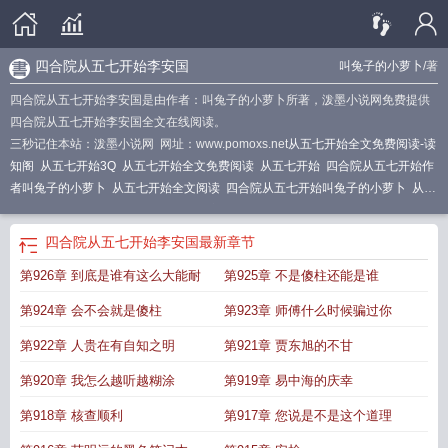
四合院从五七开始李安国
叫兔子的小萝卜
/著
四合院从五七开始李安国是由作者：叫兔子的小萝卜所著，泼墨小说网免费提供
四合院从五七开始李安国全文在线阅读。
三秒记住本站：泼墨小说网 网址：www.pomoxs.net
从五七开始全文免费阅读-读
知阁
从五七开始3Q
从五七开始全文免费阅读
从五七开始
四合院从五七开始作
者叫兔子的小萝卜
从五七开始全文阅读
四合院从五七开始叫兔子的小萝卜
从五
七开始叫兔子的小萝卜
从五七开始李安国
从五七开始作者叫兔子的小萝卜
四合
院从五七开始签到的
四合院从五七开始林峰
从五七开始登录关灯护眼
四合院从
四合院从五七开始李安国
最新章节
五七开始当兵
四合院从五七开始李易峰笔趣阁
开局选择身份
四合院从五七开始
第926章 到底是谁有这么大能耐
第925章 不是傻柱还能是谁
李爱国笔趣阁
从五七开始 全部章节
四合院从五七开始作者叫兔子的小萝
四合
院从五七开始李安国
四合院从五七开始
第924章 会不会就是傻柱
第923章 师傅什么时候骗过你
第922章 人贵在有自知之明
第921章 贾东旭的不甘
第920章 我怎么越听越糊涂
第919章 易中海的庆幸
第918章 核查顺利
第917章 您说是不是这个道理