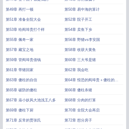
第49章 再打一顿
第50章 易中海的算计
第51章 准备全院大会
第52章 院子开工
第53章 给阎埠贵打个样
第54章 卖鱼下乡
第55章 佩奇一家
第56章 野猪vs李安国
第57章 藏宝之地
第58章 收获大黄鱼
第59章 管阎埠贵借钱
第60章 三大爷是猪
第61章 带猪回家
第62章 我会吃
第63章 傻柱的自信
第64章 惶恐的阎埠贵＋傻柱的经
历
第65章 破防的傻柱
第66章 傻柱杀猪
第67章 庙小妖风大池浅王八多
第68章 分肉的打算
第69章 傻柱下厨
第70章 全院大会再启
第71章 反常的贾张氏
第72章 想分房子