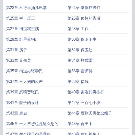
第23章 不行再抽几巴掌
第24章 秦淮茹挨打
第25章 举一反三
第26章 傻柱的告诫
第27章 街道我王姨
第28章 工作
第29章 红星轧钢厂
第30章 保卫干事
第31章 房子
第32章 保卫处
第33章 见领导
第34章 样式雷
第35章 街道办张学民
第36章 雷师傅
第37章 三大妈的反差
第38章 借钱
第39章 怒喷贾张氏
第40章 秦淮茹再挨打
第41章 院子的设计
第42章 三百七十块
第43章 定金
第44章 贾张氏再整幺蛾子
第45章 一大爷您也是这么想的
第46章 再出手
第47章 整个院子都是我的
第48章 你们被骗了