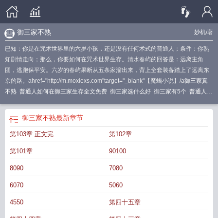
御三家不熟
妙机
/著
已知：你是在咒术世界里的六岁小孩，还是没有任何术式的普通人；条件：你熟
知剧情走向；那么，你要如何在咒术世界生存。清水春屿的回答是：远离主角
团，逃跑保平安。六岁的春屿果断从五条家溜出来，背上全套装备踏上了远离东
京的路。ahref="http://m.moxiexs.com"target="_blank"【魔蝎小说】/a
御三家真
不熟
普通人如何在御三家生存全文免费
御三家选什么好
御三家有5个
普通人如
何在御三家生存116
御三家地区
御三家29层
普通人如何在御三家生存by妙
机
普通人如何在御三家生存剧透
御三家pcl
普通人如何在御三家生存TXT
普通
御三家不熟
最新章节
人如何在御三家生存番外
“御三家”重新洗牌
御三家不熟
御三家哪里抓
游戏御三
第103章 正文完
第102章
家
御三家哪个通关快
普通人如何在御三家生存格格党
普通人如何在御三家生存
22
普通人如何在御三家生存百度
御三家选择
普通人如何在御三家生存免费阅
第101章
90100
读
御三家xy
普通人如何在御三家生存免费
普通人如何在御三家生存妙机
御三
家 知乎
御三家起飞
普通人如何在御三家生存笔趣阁
普通人如何在御三家生存
8090
7080
晋江
6070
5060
4550
第四十五章