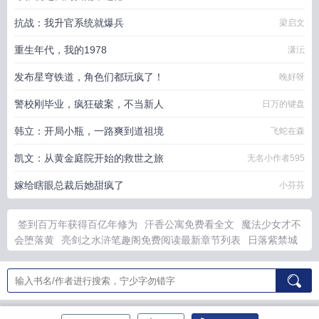
抗战：我升官系统就爆兵
梁启文
重生年代，我的1978
潇沄
发布星穹铁道，角色们都玩疯了！
晚好呀
警校刚毕业，疯狂破案，不当新人
日万的键盘
韩立：开局小瓶，一路爽到道祖境
飞蛇在森
凯文：从黄金庭院开始的救世之旅
无名小作者595
嫁给瞎眼总裁后她甜疯了
小芬芬
签到百万年获得百亿年修为
汗香公寓免费看全文
魔法少女才不
会堕落黄
亮剑之水浒笔趣阁免费阅读最新章节列表
日落紫禁城
伺候慈禧穿鞋
签到百万年出世
我求求你了你别走
一人之下家传
术士
破产后被哥哥扔到死对头家里短剧
破产后被死对头仍带回
家
紫禁城的落日一慈禧传
一人之下术士都有什么招式
一人之下
术士就要顺势而为
亮剑水浒李云龙穿越成林冲的
魔法少女才不
会恶堕
坎特雷拉Cosplay
日落紫禁城慈禧坐小汽车
紫禁城的落