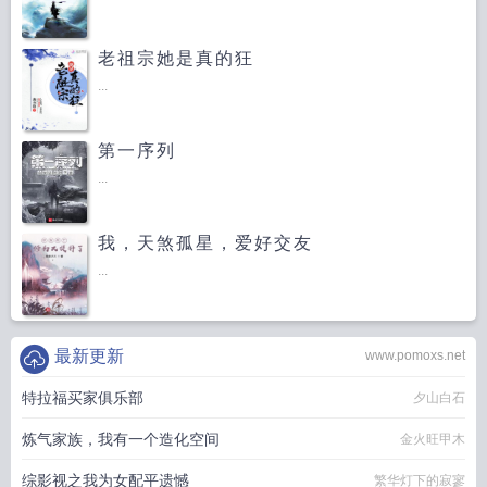
老祖宗她是真的狂
...
第一序列
...
我，天煞孤星，爱好交友
...
最新更新
www.pomoxs.net
特拉福买家俱乐部
夕山白石
炼气家族，我有一个造化空间
金火旺甲木
综影视之我为女配平遗憾
繁华灯下的寂寥