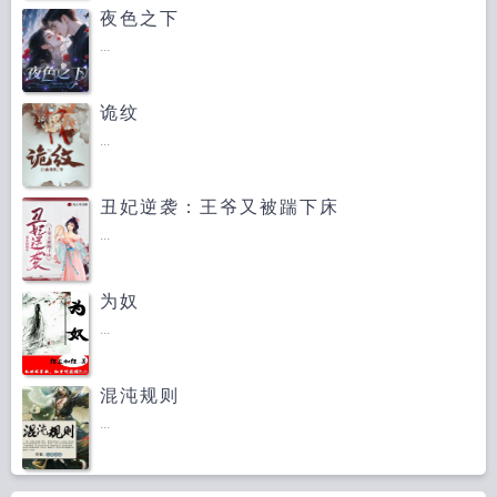
夜色之下
...
诡纹
...
丑妃逆袭：王爷又被踹下床
...
为奴
...
混沌规则
...