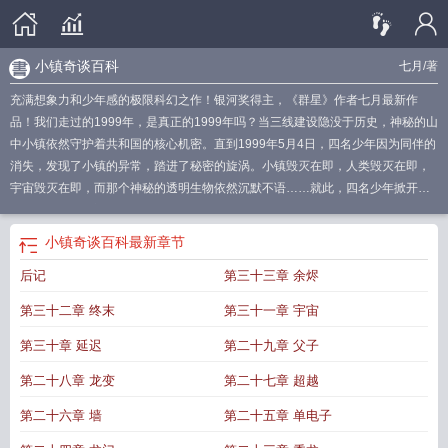
小镇奇谈百科
七月
/著
充满想象力和少年感的极限科幻之作！银河奖得主，《群星》作者七月最新作
品！我们走过的1999年，是真正的1999年吗？当三线建设隐没于历史，神秘的山
中小镇依然守护着共和国的核心机密。直到1999年5月4日，四名少年因为同伴的
消失，发现了小镇的异常，踏进了秘密的旋涡。小镇毁灭在即，人类毁灭在即，
宇宙毁灭在即，而那个神秘的透明生物依然沉默不语……就此，四名少年掀开了
“地球保卫战”的序幕。
小镇奇谈程凡回来了吗
小镇奇谈讲了什么
小镇奇谈
TXT
小镇奇谈在线阅读
小镇奇谈txt
小镇奇谈 在线阅读
小镇奇谈作者七月
小镇
小镇奇谈百科
最新章节
奇谈百科
小镇奇谈电视剧陈思成
小镇奇谈演员名单
小镇奇谈七月作者是谁
小
后记
第三十三章 余烬
镇奇谈电视剧
电影北方小镇奇谈
小镇奇谈 陈思诚
小镇奇谈免费阅读
小镇奇谈
七月
小镇奇谈电影
小镇奇谈9外遇
第三十二章 终末
第三十一章 宇宙
第三十章 延迟
第二十九章 父子
第二十八章 龙变
第二十七章 超越
第二十六章 墙
第二十五章 单电子