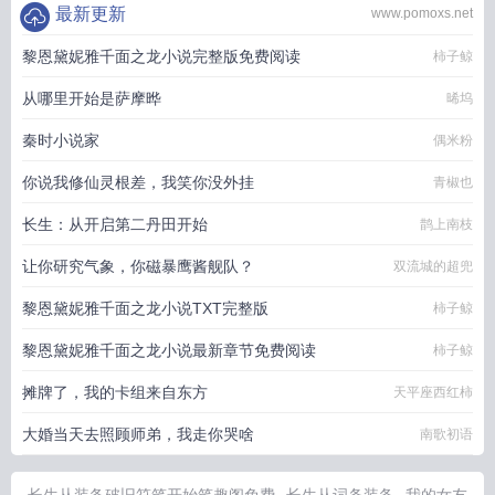
最新更新
www.pomoxs.net
黎恩黛妮雅千面之龙小说完整版免费阅读
柿子鲸
从哪里开始是萨摩晔
晞坞
秦时小说家
偶米粉
你说我修仙灵根差，我笑你没外挂
青椒也
长生：从开启第二丹田开始
鹊上南枝
让你研究气象，你磁暴鹰酱舰队？
双流城的超兜
黎恩黛妮雅千面之龙小说TXT完整版
柿子鲸
黎恩黛妮雅千面之龙小说最新章节免费阅读
柿子鲸
摊牌了，我的卡组来自东方
天平座西红柿
大婚当天去照顾师弟，我走你哭啥
南歌初语