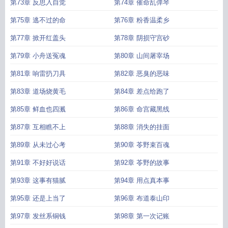
第73章 反思入自觉
第74章 催命乱弹琴
第75章 逃不过的命
第76章 粉香温柔乡
第77章 掀开红盖头
第78章 阴损守宫砂
第79章 小舟送冤魂
第80章 山间屠宰场
第81章 响雷扔刀具
第82章 恶臭的恶味
第83章 道场烧黄毛
第84章 差点给跑了
第85章 鲜血也四溅
第86章 命宫藏黑线
第87章 互相瞧不上
第88章 消失的挂面
第89章 从未过心考
第90章 苓野束百魂
第91章 不好好说话
第92章 苓野的故事
第93章 这事有猫腻
第94章 用点真本事
第95章 还是上当了
第96章 布道泰山印
第97章 发丝系铜钱
第98章 第一次记账