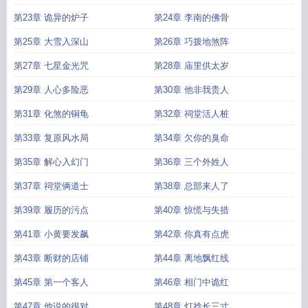
第23章 诡异的炉子
第24章 李南的佛骨
第25章 大雪入深山
第26章 巧拨地煞阵
第27章 七星金光咒
第28章 庙里供太岁
第29章 人心多险恶
第30章 他非我贵人
第31章 化煞的铜龟
第32章 祠堂活人桩
第33章 复原风水局
第34章 欠你的臭命
第35章 解心入幻门
第36章 三个外姓人
第37章 祠堂俩道士
第38章 总部来人了
第39章 履历的污点
第40章 惊慌与失措
第41章 小黄要发飙
第42章 你真有点虎
第43章 断财的店铺
第44章 离地飘红线
第45章 第一个客人
第46章 相门中诡红
第47章 他说的很对
第48章 灯捻长三寸