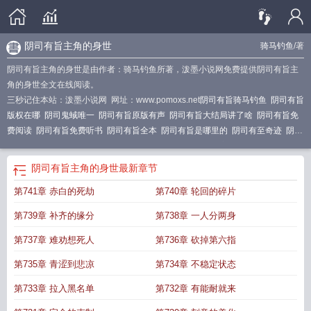
阴司有旨主角的身世
骑马钓鱼
/著
阴司有旨主角的身世是由作者：骑马钓鱼所著，泼墨小说网免费提供阴司有旨主
角的身世全文在线阅读。
三秒记住本站：泼墨小说网 网址：www.pomoxs.net
阴司有旨骑马钓鱼
阴司有旨
版权在哪
阴司鬼蜮唯一
阴司有旨原版有声
阴司有旨大结局讲了啥
阴司有旨免
费阅读
阴司有旨免费听书
阴司有旨全本
阴司有旨是哪里的
阴司有至奇迹
阴司
有旨在哪里听
阴司有旨全集听书
阴司有旨听书
阴司有旨完结了吗
阴司有旨在
线听书
阴司有旨盒子里的爷是什么
阴司有纸听书
阴司有旨全文免费阅读
阴司
阴司有旨主角的身世
最新章节
有旨作者是谁
阴司有旨哪里可以听书
阴司有旨TXT笔趣阁
阴司有旨TXT百度
阴
第741章 赤白的死劫
第740章 轮回的碎片
司有旨那里可以听书
阴司在哪里
阴司职位
阴司有旨主角实力
阴司有旨的作
者
阴司事啥意思
阴司有旨百科
阴司有旨为啥听不了
阴司有旨有声
阴司有旨
第739章 补齐的缘分
第738章 一人分两身
骑马钓鱼
阴司有旨剧情介绍
阴司有旨主角几个老婆
阴司有旨奇迹笔趣阁免费阅
读全文
阴司有旨TXT电子书
阴司是干嘛的
阴司事都能做什么事
阴司有旨有女
第737章 难劝想死人
第736章 砍掉第六指
主吗
阴司有旨女主最后怎么样了
阴司有旨百度TXT
阴司有旨男主最后和谁在一
第735章 青涩到悲凉
第734章 不稳定状态
起了
阴司有旨奇迹
阴司有旨全集
阴司有旨听书版权在哪
阴司有旨全集免费听
书最新章节
阴司有旨主角的身世
阴司有旨人物介绍
阴司有旨TXT免费
阴司有
第733章 拉入黑名单
第732章 有能耐就来
旨作者
阴司有旨 奇迹
阴司有旨大结局是什么
阴司有旨TXT云盘
阴司有旨听书