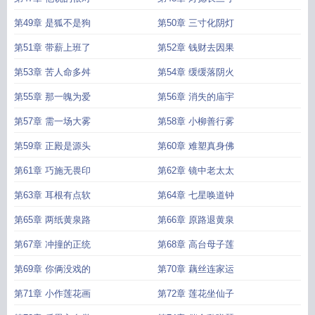
第49章 是狐不是狗
第50章 三寸化阴灯
第51章 带薪上班了
第52章 钱财去因果
第53章 苦人命多舛
第54章 缓缓落阴火
第55章 那一魄为爱
第56章 消失的庙宇
第57章 需一场大雾
第58章 小柳善行雾
第59章 正殿是源头
第60章 难塑真身佛
第61章 巧施无畏印
第62章 镜中老太太
第63章 耳根有点软
第64章 七星唤道钟
第65章 两纸黄泉路
第66章 原路退黄泉
第67章 冲撞的正统
第68章 高台母子莲
第69章 你俩没戏的
第70章 藕丝连家运
第71章 小作莲花画
第72章 莲花坐仙子