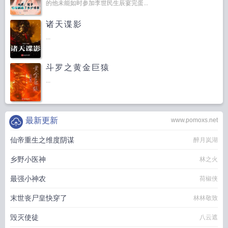
的他未能如时参加李世民生辰宴完蛋...
诸天谍影
...
斗罗之黄金巨猿
...
最新更新
www.pomoxs.net
仙帝重生之维度阴谋
醉月岚湖
乡野小医神
林之火
最强小神农
荷椒侠
末世丧尸皇快穿了
林林敬致
毁灭使徒
八云遮