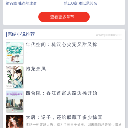
第99章 账条能改命
第100章 难以承其名
查看更多章节...
完结小说推荐
www.pomoxs.net
年代空间：糙汉心尖宠又甜又撩
...
炮龙烹凤
...
四合院：香江首富从路边摊开始
...
大唐：逆子，还给朕藏了多少惊喜
李恪一朝穿越大唐，成为了三皇子吴王。因未能熟悉走势，懵逼