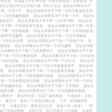
宦海官途：从撞破上司好事开始
苟着苟着我成了反派真爱
狂
快穿之我在年代文里抱大腿
帝剑天玄诀
国运全球爬塔水平
下降一万倍TXT
国运全球爬塔水平下降一万倍无删减全文免
降一万倍笔趣阁最新
国运全球爬塔水平下降一万倍
国运全
窗最新章节
国运全球爬塔水平下降一万倍奇书网
国运全球
水平下降一万倍最新章节更新
国运全球爬塔水平下降一万倍
平下降一万倍精校版
国运全球爬塔水平下降一万倍精校版免
最新章节笔趣阁
国运全球爬塔水平下降一万倍无弹窗阅
一万倍全本免费
国运全球爬塔水平下降一万倍电子书
国
在线阅读
国运全球爬塔水平下降一万倍笔趣阁
国运全球爬
运全球爬塔水平下降一万倍免费全文
国运全球爬塔水平下降
平下降一万倍完整版免费
国运全球爬塔水平下降一万倍在线
一万倍无错版
国运全球爬塔水平下降一万倍全文
国运全球
费
国运全球爬塔水平下降一万倍无弹窗最新章节
国运全球
免费
国运全球爬塔水平下降一万倍笔趣阁无弹窗
国运全球
球爬塔水平下降一万倍笔趣阁无错版
国运全球爬塔水平下降
下降一万倍免费阅读无弹窗
国运全球爬塔水平下降一万倍在
万倍笔趣阁在线
国运全球爬塔水平下降一万倍最新
国运全
无弹窗免费
国运全球爬塔水平下降一万倍笔趣阁免费阅
红颜奇才
被迫营业后，我成了规则本身
仕途如龙：从辅
旅
重生15：捡到一个清纯主播女友
斗罗：武魂极梦帝
亨通
从叛忍开始，建造虫虫之国
拾味人间（美食）
我
贼王里掀起叛旗
全民打宝：我百倍掉宝上交国家
从淹死