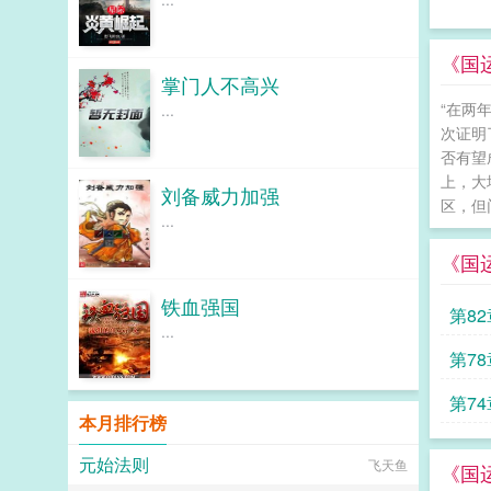
《国
掌门人不高兴
“在两
...
次证明
否有望
上，大
刘备威力加强
区，但
...
《国
铁血强国
第8
...
第7
第7
本月排行榜
元始法则
飞天鱼
《国