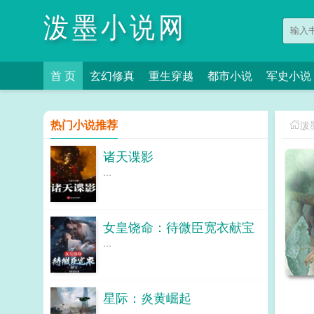
泼墨小说网
首 页
玄幻修真
重生穿越
都市小说
军史小说
热门小说推荐
泼
诸天谍影
...
女皇饶命：待微臣宽衣献宝
...
星际：炎黄崛起
...