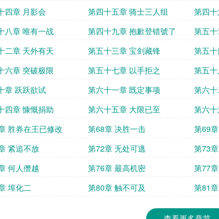
十四章 月影会
第四十五章 骑士三人组
第四十
十八章 唯有一战
第四十九章 抱歉登错號了
第五十
十二章 天外有天
第五十三章 宝剑藏锋
第五十
十六章 突破极限
第五十七章 以手拒之
第五十
十章 跃跃欲试
第六十一章 既定事项
第六十
十四章 慷慨捐助
第六十五章 大限已至
第六十
7章 胜券在王已修改
第68章 决胜一击
第69
1章 紧追不放
第72章 无处可逃
第73
5章 何人僭越
第76章 最高机密
第77
9章 埠化二
第80章 触不可及
第81
查看更多章节...