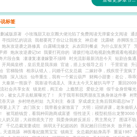
小说标签
未删减版原著
小玫瑰甜又欲京圈大佬沦陷了免费阅读无弹窗全文阅读
通
寻找回忆的说说
我都要死了你让让我推文
神启者
沈露峣
赤脚医生
炮灰攻逆袭之路修真
白露晞沈修文
从农田到餐桌
为什么室友哭了
甲师
炮灰攻逆袭记txt
我要打死你的
请拨打电话电视剧免费观看电视剧
奇片段合集
凄凄复凄凄嫁娶不须啼
时光流影最新消息今天
短剧合集通
开局揭皇榜，皇后竟是我亲娘
官途，搭上女领导之后！
千里宦途
升
始
官梯险情
相亲认错人，闪婚千亿女总裁
二嫁好孕，残疾世子宠疯了
跑路
深入浅出
仙帝重生，我有一个紫云葫芦
财阀小甜妻：老公，乖乖
大秦第一熊孩子
我靠读书成圣人
薄太太今天又被扒马甲了
重回200
流社会共享女友
镇龙棺，阎王命
上瘾禁忌
爱欲之潮
假千金身世曝光
10，被女儿开去航展曝光了！
关于我哥和我男朋友互换身体这件事
村
荒吞天诀
乡村绝色村姑
九天剑主
春漾
穿成虐文主角后我和霸总he了
师要上天了
农门医女：我带着全家致富了
大明：诏狱讲课，老朱偷听
！
被骂赔钱货，看我种田跑商成富婆
悟性逆天：模型机悟出龙警3000
夫人奶又甜，大叔彻底失了控
我委身病娇反派后，男主黑化了
图谋不轨
了
千亿总裁宠妻成狂
病弱太子妃超凶的
医妃她日日想休夫
放开她，
，天道跪舔
神医毒妃腹黑宝宝
镇南王
女总裁的贴身高手
重返1987