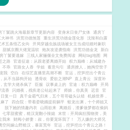
房丫鬟跳火海最新章节更新内容
变身末日丧尸女体
通房丫
三大神书
洪荒功德煞莲
重生洪荒功德金莲化形
沈辣和白露
咒术五条悟乙女向
开局穿越虫族战场被女主当成结婚对象职
甜腻京圈大佬宠温软
炮灰攻逆袭指南
洪荒功德金龙
新白
房丫鬟要逃嫁
三线人家骊偃全文免费阅读
网站tag地图
网
迁之路
官道征途：从跟老婆离婚开始
权力巅峰：从城建办
不乖
官路女人香
学姐
蓄意勾引
通房撩人，她掏空世子
宠我
空白
在综艺直播里高潮不断
官运，挖笋挖出个青云
9，从不当舔狗开始
透骨欢
爱欲之潮NP
直上青云
深度补
，玄学大佬杀疯了
臣服
议事桌上的
官途：权力巅峰
开局
野流香
闪婚夜，残疾老公站起来了
师娘，你真美
迟音
官
日复一日
真千金霸气归来，五个哥哥磕头认错
机娘世界，
人麻了
四合院：带着娄晓娥提前躺平
蛟龙出渊，十个师姐又
！
脱下她的情趣内衣
山雨欲来
离婚后，渣爹做梦都在偷妈
七零甜蜜蜜，糙汉宠翻小辣媳
末世：开局疯狂囤物资，美
让我来
财阀小娇妻：叔，你要宠坏我了！
万人嫌的大师兄
携空间嫁山野糙汉，暴富荒年
官运，挖笋挖出个青云之路！