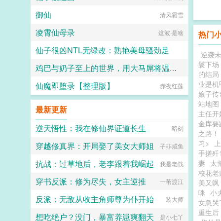
御仙
清风霜雪
凌霄仙母录
这波·是啥
热门
仙子很凶NTL无绿改：熟艳美母骚劲足
逆袭
鬟下场
鸡巴与奶子至上的世界，用大马屌将温柔妈妈、娇羞妹妹、高冷女神等绝色美女征服吧
羽溺田
的结局
业是机
仙魔即堕录【整理版】
热爱生活的小冬
赤夜红莲
娘子传
站地图
最新更新
主任开
金库要
逆天悟性：我在修仙界证道长生
暗刻
之路！
习>
上
穿越修真界：开局娶了美女大师姐
子非咸鱼
手搓歼
抗战：过草地后，老李跟着我崛起
妻
太
我是老战
校花老
穿书反派：修为尽失，女主逆推
一苇渡江
美又飒
咪
小
反派：无敌从收主角师尊为仆开始
装大师
女急哭
重生后
想吃绝户？没门，暴富养崽爽翻天
是小七丫