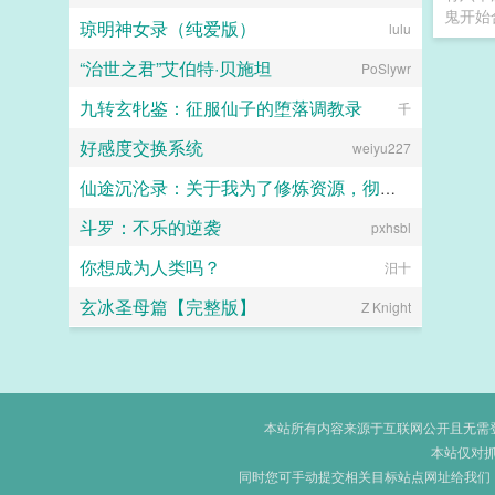
鬼开始
琼明神女录（纯爱版）
lulu
“治世之君”艾伯特·贝施坦
PoSlywr
九转玄牝鉴：征服仙子的堕落调教录
千
好感度交换系统
weiyu227
仙途沉沦录：关于我为了修炼资源，彻底恶堕成仙门母畜这件事
斗罗：不乐的逆袭
画眉桃
pxhsbl
你想成为人类吗？
汨十
玄冰圣母篇【完整版】
Z Knight
本站所有内容来源于互联网公开且无需登录
本站仅对
同时您可手动提交相关目标站点网址给我们