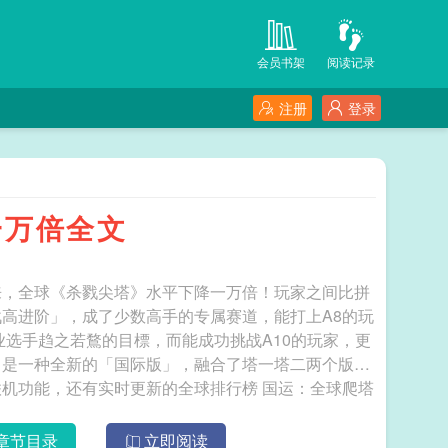
会员书架
阅读记录
注册
登录
一万倍全文
来，全球《杀戮尖塔》水平下降一万倍！玩家之间比拼
高进阶」，成了少数高手的专属赛道，能打上A8的玩
业选手趋之若鶩的目標，而能成功挑战A10的玩家，更
》是一种全新的「国际版」，融合了塔一塔二两个版本
还有实时更新的全球排行榜 国运：全球爬塔
章节目录
立即阅读