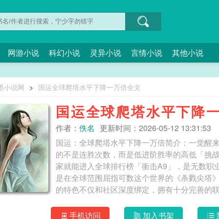
网游小说
科幻小说
灵异小说
言情小说
其他小说
墨小说网
>
国运全球爬塔水平下降一万倍全文
国运全球爬塔水平下降
作者：
佚名
更新时间：2026-05-12 13:31:53
国运：全球爬塔水平下降一万倍简介：一觉醒
的不是连胜次数，而是低进阶胜率的高低「挑战
家就能进入全球排行榜「衝击A9」，是无数职
是在全球范围屈指可数这个世界的《杀戮尖塔
的特色不仅和社区深度绑定，拥有十分完善的联机功能，
水平下降一万倍
手机访问
加入书架