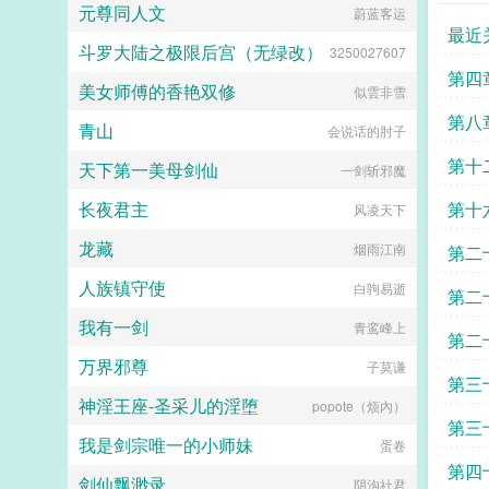
元尊同人文
蔚蓝客运
最近
斗罗大陆之极限后宫（无绿改）
3250027607
416
第四
美女师傅的香艳双修
似雲非雪
提议
第八
青山
会说话的肘子
第十
天下第一美母剑仙
一剑斩邪魔
长夜君主
第十
风凌天下
龙藏
槛
烟雨江南
第二
人族镇守使
白驹易逝
第二
我有一剑
青鸾峰上
第二
万界邪尊
子莫谦
第三
神淫王座-圣采儿的淫堕
popote（烦內）
第三
我是剑宗唯一的小师妹
蛋卷
第四
剑仙飘渺录
阴沟社君