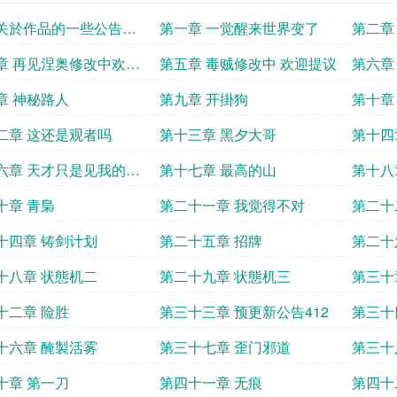
关於作品的一些公告
第一章 一觉醒来世界变了
第二章
章 再见涅奥修改中欢迎
第五章 毒贼修改中 欢迎提议
第六章
提议
章 神秘路人
第九章 开掛狗
第十章
二章 这还是观者吗
第十三章 黑夕大哥
第十四
六章 天才只是见我的门
第十七章 最高的山
第十八
十章 青梟
第二十一章 我觉得不对
第二十
十四章 铸剑计划
第二十五章 招牌
第二十
十八章 状態机二
第二十九章 状態机三
第三十
十二章 险胜
第三十三章 预更新公告412
第三十
十六章 醃製活雾
第三十七章 歪门邪道
第三十
十章 第一刀
第四十一章 无痕
第四十