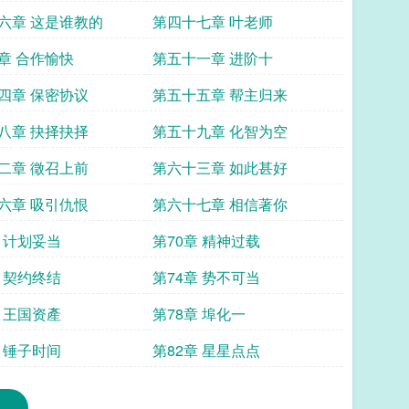
六章 这是谁教的
第四十七章 叶老师
章 合作愉快
第五十一章 进阶十
四章 保密协议
第五十五章 帮主归来
八章 抉择抉择
第五十九章 化智为空
二章 徵召上前
第六十三章 如此甚好
六章 吸引仇恨
第六十七章 相信著你
章 计划妥当
第70章 精神过载
章 契约终结
第74章 势不可当
章 王国资產
第78章 埠化一
章 锤子时间
第82章 星星点点