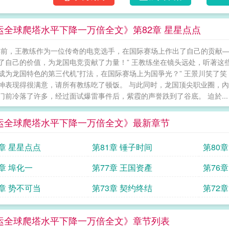
运全球爬塔水平下降一万倍全文》第82章 星星点点
年前，王教练作为一位传奇的电竞选手，在国际赛场上作出了自己的贡献—
了自己的价值，为龙国电竞贡献了力量！” 王教练坐在镜头远处，听著这
成为龙国特色的第三代机”打法，在国际赛场上为国爭光？” 王景川笑了笑
坤表现得很满意，请所有教练吃了顿饭。 与此同时，龙国顶尖职业圈，內
门前冷落了许多，经过面试爆雷事件后，紫霞的声誉跌到了谷底。 迫於...
运全球爬塔水平下降一万倍全文》最新章节
2章 星星点点
第81章 锤子时间
第80
8章 埠化一
第77章 王国资產
第76
4章 势不可当
第73章 契约终结
第72
运全球爬塔水平下降一万倍全文》章节列表