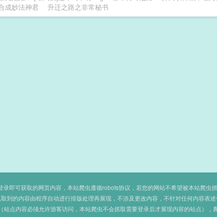
合成妙法神君
升迁之路之非常秘书
即可获取的网页内容，本站爬虫遵循robots协议，若您的网站不希望被本站爬虫抓取，可
抓取到的内容由程序自动进行排版处理再展现，不涉及更改内容，不针对任何内容表述
（站点内容必须允许游客访问，本站爬虫不会抓取需要登录后才展现内容的站点），