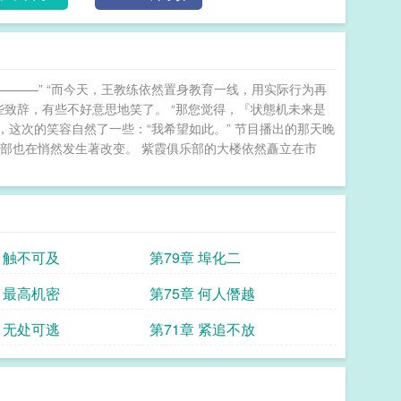
———” “而今天，王教练依然置身教育一线，用实际行为再
些致辞，有些不好意思地笑了。 “那您觉得，『状態机未来是
，这次的笑容自然了一些：“我希望如此。” 节目播出的那天晚
部也在悄然发生著改变。 紫霞俱乐部的大楼依然矗立在市
章 触不可及
第79章 埠化二
章 最高机密
第75章 何人僭越
章 无处可逃
第71章 紧追不放