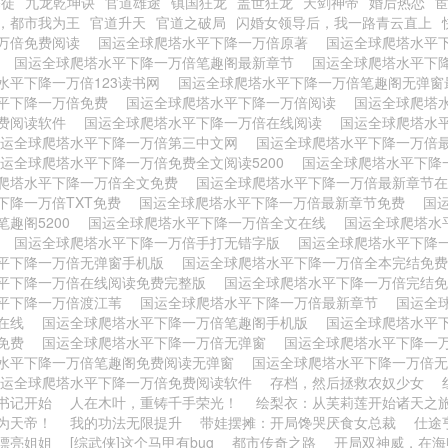
暴徒
九龙乾坤诀
官道雄途
镇国狂龙
盖世狂龙
天剑神帝
婚后热恋
，都市我为王
官道升天
官道之破局
闪婚女领导后，我一路青云直上
万倍免费阅读
国运全球爬塔水平下降一万倍原著
国运全球爬塔水平
读
国运全球爬塔水平下降一万倍笔趣阁最新章节
国运全球爬塔水平下
水平下降一万倍123读书网
国运全球爬塔水平下降一万倍笔趣阁无弹
平下降一万倍免费
国运全球爬塔水平下降一万倍阅读
国运全球爬塔
费阅读软件
国运全球爬塔水平下降一万倍在线阅读
国运全球爬塔水
国运全球爬塔水平下降一万倍第三中文网
国运全球爬塔水平下降一万倍
运全球爬塔水平下降一万倍免费全文阅读5200
国运全球爬塔水平下降
爬塔水平下降一万倍全文免费
国运全球爬塔水平下降一万倍最新章节
下降一万倍TXT免费
国运全球爬塔水平下降一万倍最新章节免费
国
笔趣阁5200
国运全球爬塔水平下降一万倍全文在线
国运全球爬塔水
窗
国运全球爬塔水平下降一万倍手打无错字版
国运全球爬塔水平下降
平下降一万倍无弹窗手机版
国运全球爬塔水平下降一万倍全本完结免
平下降一万倍在线阅读免费完整版
国运全球爬塔水平下降一万倍完结
平下降一万倍渡江苇
国运全球爬塔水平下降一万倍最新章节
国运全
倍在线
国运全球爬塔水平下降一万倍笔趣阁手机版
国运全球爬塔水平
读免费
国运全球爬塔水平下降一万倍无弹窗
国运全球爬塔水平下降一
水平下降一万倍笔趣阁免费阅读无弹窗
国运全球爬塔水平下降一万倍
国运全球爬塔水平下降一万倍免费阅读软件
存档，然后拯救农奴少女
书记开始
人在木叶，重铸千手荣光！
绘梨衣：从芙莉莲开始诸天之
为天帝！
我的功法无限提升
带娃摆摊：开局馋哭厌食女总裁
仕途
漂亮姐姐
[综武侠]这个马甲有bug
都市传奇之路
开局双神威，在海