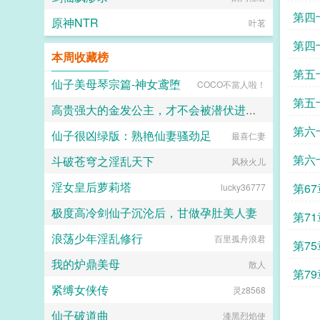
第四
原神NTR
叶茗
第四
本周收藏榜
第五
仙子美母琴宗篇-神女鸢堕
COCO不當人啦！
第五
高贵强大的金发公主，才不会被潜伏进来的区区邪教徒，催眠调教后堕落成人格排泄雌媚牝妻呢！
第六
仙子很凶绿版：熟艳仙妻骚劲足
风羽飘零
最喜仁妻
第六
斗破苍穹之淫乱天下
风秋火儿
淫女皇后萝莉塔
第6
lucky36777
极度高冷剑仙子沉沦后，甘做孕肚美人妻
第7
浪荡少年淫乱修行
百里孤舟浪君
于穹之下
第7
我的炉鼎美母
散人
第7
紧缚女侠传
灵z8568
仙子破道曲
漆黑烈焰使