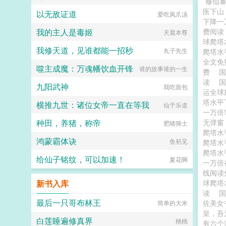
修仙
医下山
以无敌证道
爱吃凤爪汤
下降一
我的主人是毒姬
费阅
天晨本尊
球爬塔
我修天道，见谁都能一招秒
丸子先生
爬塔水
全文免
噬主成魔：万魂幡饮血开锋
谁的故事谁的一生
费
读
国
九阳武神
我吃面包
运全球
塔水平
横推九世：诸位女帝一直在等我
仙于乐道
一万倍
种田，养猪，称帝
无弹
肥猪骑士
爬塔水
鸿蒙霸体诀
鱼初见
爬塔水
爬塔水
给仙子铭纹，可以加速！
夏花啊
一万
线阅
新书入库
球爬塔
读
最后一只哥布林王
佐美女
简单的大米
皇，吾
白莲睡遍修真界
桃桃
有六个