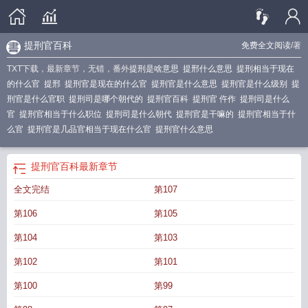
提刑官百科
免费全文阅读
/著
TXT下载，最新章节，无错，番外
提刑是啥意思
提邢什么意思
提刑相当于现在
的什么官
提邢
提刑官是现在的什么官
提刑官是什么意思
提刑官是什么级别
提
刑官是什么官职
提刑司是哪个朝代的
提刑官百科
提刑官 仵作
提刑司是什么
官
提刑官相当于什么职位
提刑司是什么朝代
提刑官是干嘛的
提刑官相当于什
么官
提刑官是几品官相当于现在什么官
提刑官什么意思
提刑官百科
最新章节
全文完结
第107
第106
第105
第104
第103
第102
第101
第100
第99