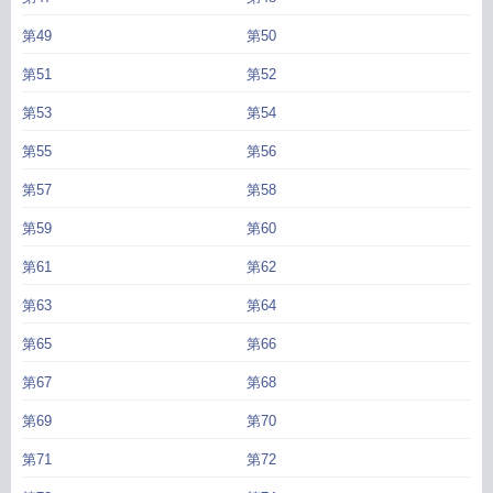
第49
第50
第51
第52
第53
第54
第55
第56
第57
第58
第59
第60
第61
第62
第63
第64
第65
第66
第67
第68
第69
第70
第71
第72