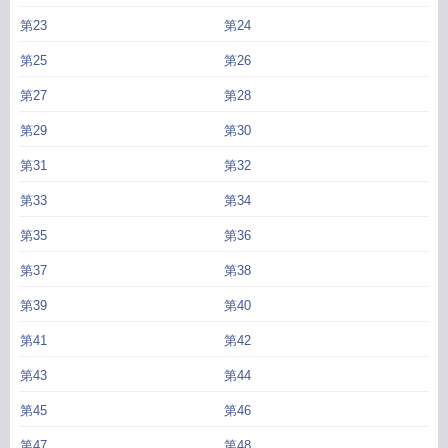
第23
第24
第25
第26
第27
第28
第29
第30
第31
第32
第33
第34
第35
第36
第37
第38
第39
第40
第41
第42
第43
第44
第45
第46
第47
第48