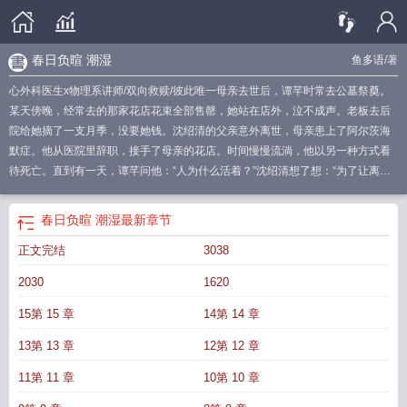
春日负暄 潮湿
鱼多语
/著
心外科医生x物理系讲师/双向救赎/彼此唯一母亲去世后，谭芊时常去公墓祭奠。
某天傍晚，经常去的那家花店花束全部售罄，她站在店外，泣不成声。老板去后
院给她摘了一支月季，没要她钱。沈绍清的父亲意外离世，母亲患上了阿尔茨海
默症。他从医院里辞职，接手了母亲的花店。时间慢慢流淌，他以另一种方式看
待死亡。直到有一天，谭芊问他：“人为什么活着？”沈绍清想了想：“为了让离去
的亲人仍留存于世。”谭芊与沈绍清相识于冬季。此后，春日负暄。·心外科医生x
物理系讲师·猫男犬女，双向奔赴·双c，慢热，市井甜文·正经老派年上
春日负暄 潮湿
最新章节
————————————下本写《冬山如睡》高考后的第十二年，明峤与沈时
正文完结
3038
安再遇。对方任教于当地的一所大学，依旧是缓慢温和的模样。两人吃了顿饭，
聊了会天。话题扯到了程星漾——沈时安一母同胞的弟弟，亦是明峤的前男友。
2030
1620
“和你分开后他消沉了许久。”沈时安道。明峤笑着抿了口水：“那你呢？”片刻的沉
默后，明峤追问：“沈时安，那你呢？”依旧沉默，她笑了笑：“这么多年过去，你
15第 15 章
14第 14 章
真是一点没变。”·沈时安和程星漾是对双胞胎。两人身材相仿，容貌相似，性格相
13第 13 章
12第 12 章
反。哥哥寡言温和，弟弟张扬跳脱。高考结束那年，明峤约了沈时安去古寺祭
拜。祈福树下，少女长发白裙，羞涩大胆。可没等来沈时安，却等来了程星漾。
11第 11 章
10第 10 章
“你喜欢的是我哥？”程星漾不敢置信，“开什么玩笑。”心上人被贬低，明峤自然不