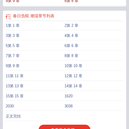
9第 9 章
8第 8 章
高兴。她向来尖牙利齿，两人不欢而散。多年后，沈时安忍不住问：“你又为什么
会和星漾在一起？”“因为好玩。”明峤笑着冲他一挑眉，“要在一起吗？沈教授？”沈
时安想了一夜，隔天带着明峤打了结婚证。钢章“咔”一声盖在照片的右下角，明峤
春日负暄 潮湿
章节列表
接过那两张红本本，感叹道：“这么多年过去，倒也有点长进。”·温和稳重x清冷强
1第 1 章
2第 2 章
势·双洁双c，前男友是假的·双向暗恋，彼此唯一·自卑是男人最好的医美·老实人
娶到了一个厉害媳妇
春日负暄的文
笑春风春日负暄
春日负暄作品集简介
春日负
3第 3 章
4第 4 章
暄 放任
春日负暄的作品
春日负暄txt作品集
春日负暄的意思
春日负暄鱼多
语
5第 5 章
春日负暄笑春风讲的什么
春日负暄 潮湿
6第 6 章
致橡树春日负暄
春日负暄百度
春
日负暄开张大吉
7第 7 章
8第 8 章
9第 9 章
10第 10 章
11第 11 章
12第 12 章
13第 13 章
14第 14 章
15第 15 章
1620
2030
3038
正文完结