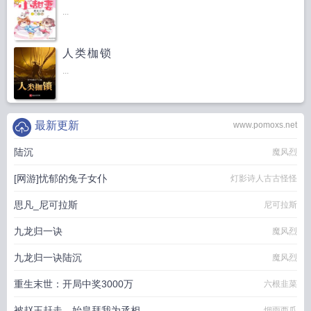
...
人类枷锁
...
最新更新
www.pomoxs.net
陆沉
魔风烈
[网游]忧郁的兔子女仆
灯影诗人古古怪怪
思凡_尼可拉斯
尼可拉斯
九龙归一诀
魔风烈
九龙归一诀陆沉
魔风烈
重生末世：开局中奖3000万
六根韭菜
被赵王赶走，始皇拜我为丞相
烟雨西瓜