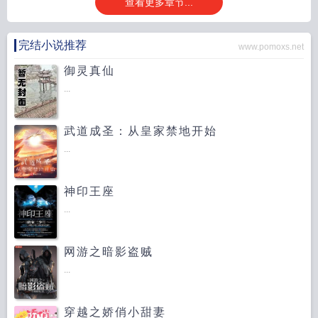
查看更多章节...
完结小说推荐
www.pomoxs.net
御灵真仙
...
武道成圣：从皇家禁地开始
...
神印王座
...
网游之暗影盗贼
...
穿越之娇俏小甜妻