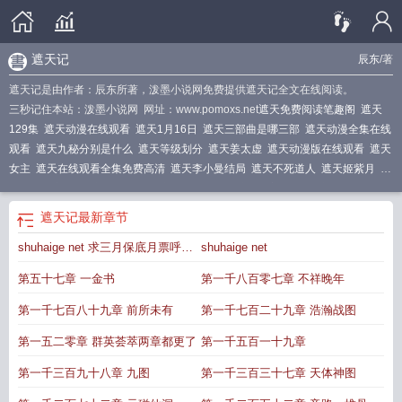
遮天记
辰东
/著
遮天记是由作者：辰东所著，泼墨小说网免费提供遮天记全文在线阅读。
三秒记住本站：泼墨小说网 网址：www.pomoxs.net
遮天免费阅读笔趣阁
遮天
129集
遮天动漫在线观看
遮天1月16日
遮天三部曲是哪三部
遮天动漫全集在线
观看
遮天九秘分别是什么
遮天等级划分
遮天姜太虚
遮天动漫版在线观看
遮天
女主
遮天在线观看全集免费高清
遮天李小曼结局
遮天不死道人
遮天姬紫月
遮
天黑皇真实身份
遮天TXT免费
遮天142集预告
遮天女主角是谁
遮天老疯子什么
境界
遮天叶凡有几位妻子
遮天在哪个软件可以看
遮天在线观看
遮天动漫在线
遮天记
最新章节
观看全集免费观看陀螺
遮天涂飞结局怎样
遮天叶凡的老婆都有谁
遮天三部曲先
shuhaige net 求三月保底月票呼唤
shuhaige net
后顺序
遮天全文免费阅读
遮天王腾
遮天记
遮天帝路争锋今日开启公测
遮天百
科
遮天动漫在线
遮天动漫电视剧全集在线观看
遮天TXT完整版
遮天叶凡
遮天
各位大帝
第五十七章 一金书
第一千八百零七章 不祥晚年
同人
遮天免费完整版全文阅读
遮天完美世界境界对照表
遮天全文阅读
遮天安
妙依
遮天九秘
遮天金翅小鹏王最后结局
遮天等级
遮天全文阅读笔趣阁
遮天神
第一千七百八十九章 前所未有
第一千七百二十九章 浩瀚战图
王是什么境界
遮天在线观看免费观看完整版
遮天在线观看免费完整观看
遮天三
第一五二零章 群英荟萃两章都更了
第一千五百一十九章
部曲观看顺序
遮天电视剧
遮天143
遮天txt完整版
遮天青帝
遮天高清视频在线
观看
遮天剧场版
遮天笔趣阁全文免费阅读
遮天大帝
遮天观看免费完整观看
遮
第一千三百九十八章 九图
第一千三百三十七章 天体神图
天完整版全文免费阅读
遮天境界
遮天叶凡的老婆有几个
遮天动漫高清在线观