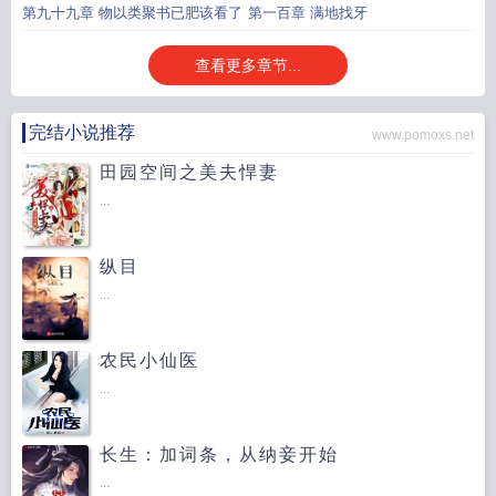
第九十九章 物以类聚书已肥该看了
第一百章 满地找牙
查看更多章节...
完结小说推荐
www.pomoxs.net
田园空间之美夫悍妻
...
纵目
...
农民小仙医
...
长生：加词条，从纳妾开始
...