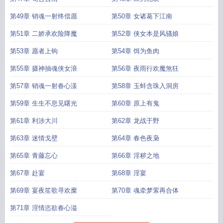
第49章 销魂一射终偿愿
第50章 女诸葛下江南
第51章 二娇承欢险降魔
第52章 侠女本是风骚娘
第53章 愿者上钩
第54章 饵为鱼肉
第55章 摄神抽魂侠女浪
第56章 夜雨行欢魔煞狂
第57章 销魂一射春心漾
第58章 玉蚌含珠入洞房
第59章 生生不息见曙光
第60章 原上有鬼
第61章 利涉大川
第62章 龙战于野
第63章 迷情戈壁
第64章 春色夜枭
第65章 青藤忘心
第66章 淫秽之地
第67章 赴宴
第68章 淫宴
第69章 宴夜笙歌寻欢糜
第70章 魂牵梦萦再合体
第71章 淫情恣欲春心溢