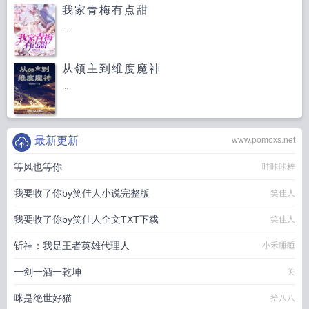
我家青梅有点甜
...
从领主到维度魔神
...
最新更新
www.pomoxs.net
等风也等你
哇咔咔梓
我要收了你by笑佳人小说完整版
笑佳人
我要收了你by笑佳人全文TXT下载
笑佳人
斩神：我是王者英雄代理人
小禾睡睡
一剑一酒一乾坤
关
咪是绝世好猫
拾八八