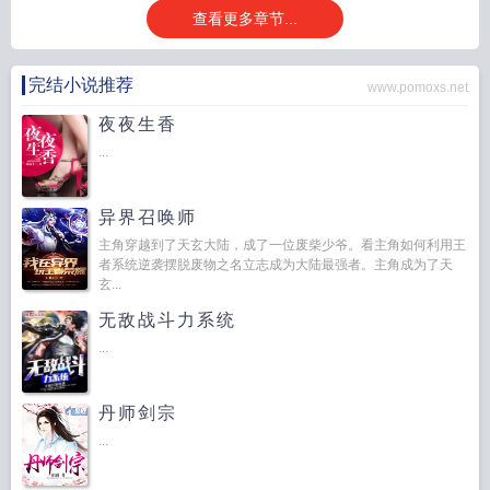
查看更多章节...
完结小说推荐
www.pomoxs.net
夜夜生香
...
异界召唤师
主角穿越到了天玄大陆，成了一位废柴少爷。看主角如何利用王
者系统逆袭摆脱废物之名立志成为大陆最强者。主角成为了天
玄...
无敌战斗力系统
...
丹师剑宗
...