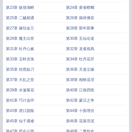
第23章 纵情湖畔
第24章 黄雀螳螂
第25章 二贼相遇
第26章 揭谛佛音
第27章 缘结金兰
第28章 那年那事
第29章 魔主出世
第30章 五仙论道
第31章 牡丹心嫉
第32章 龙雀戏凤
第33章 玉蚌含珠
第34章 牡丹花开
第35章 丝雨如刀
第36章 天道尘缘
第37章 大乱之世
第38章 相映逞淫
第39章 水漩菊花
第40章 江南四怪
第41章 巧计连环
第42章 蒙汉之争
第43章 虎口脱险
第44章 十面埋伏
第45章 仙子遇难
第46章 花落淫泥
第47章 苟合云雨
第48章 二男轮欢