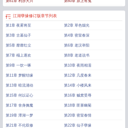
第61章 利涉大川
第60章 原上有鬼
五
江湖孽缘(修订版)仙子遇难
江湖孽缘修订版txt
江湖孽缘全本免费阅读
江湖孽
缘(修订版)第六十二章 龙战于野
红绳紫带江湖孽缘修订版
江湖孽缘完结了吗
江
湖孽缘 第五十章
江湖孽缘(修订版)章节列表
江湖孽缘 第一部
江湖孽缘(修订版)
江湖孽缘修订版
章节列表
全集最新列表_红绳
江湖孽缘第49章
江湖孽缘(修订版)红绳紫带
江湖孽缘(修订
第1章 夜雾将至
第2章 草色烟光
版)全文
江湖孽缘(修订版)txt
江湖孽缘(修订版)_第七十一章
江湖孽缘(修订
版)
江湖孽缘修订版
江湖孽缘(修订版)_第七十一章 淫情恣欲春心溢
江湖孽缘(修
第3章 古墓仙子
第4章 密室春深
订版)第四十七章 苟合云雨
江湖孽缘(修订版) 在线阅读
江湖孽缘(修订版)的精彩
之处
第5章 靡靡红尘
江湖孽缘55-56
江湖孽缘(修订版)_第七十一章 淫情
第6章 老汉举阳
江湖孽缘修订版视
频
江湖孽缘(修订版)新版 在线阅读
江湖孽缘(修订版)最
江湖孽缘最新版
第7章 榻上逐欢
第8章 老道说书
2021
江湖孽缘(修订版) 红绳紫带/著
江湖孽缘第一
江湖孽缘(修订版)8xj
江湖孽
缘在线修订
江湖孽缘修订版1
江湖孽缘(修订版)最新章节_红绳紫带
江湖孽缘修
第9章 一饮一啄
第10章 夜雨相濡
订版全文阅读
江湖孽缘(修订版)(红绳紫带)最新章节
江湖孽缘修订版的精彩之
第11章 梦醒结缘
第12章 几度春来
处
江湖孽缘(修订版)最新章节更新
江湖孽缘无弹窗
第13章 暗流涌动
第14章 小楼风来
第15章 何以证心
第16章 贼窝受辱
第17章 舍身擒魔
第18章 匪寨幽菊
第19章 潭湖一梦
第20章 密室春情
第21章 不伦双修
第22章 仙子孽缘