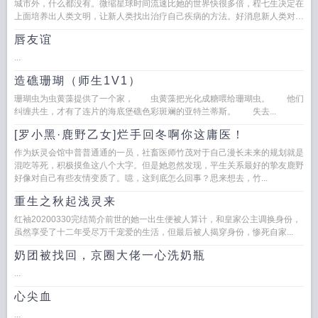
城市外，什么都没有。微缩星球时间流速比她的世界快很多倍，程七生决定在
上面培养出人类文明，让新人类找出治疗自己疾病的方法。好消息新人类对程
七生有忠诚思想钢印，把她奉...
唇友谊
...
造礁珊瑚（师生1V1）
珊瑚虫为虫黄藻提供了一个家， 虫黄藻把光化成糖喂给珊瑚虫。 他们
纠缠共生，才有了连片的海底堡礁色彩斑斓的亚特兰蒂斯。 失去...
[罗小黑·鹿野乙女]烂手回冬啊你这庸医！
作为妖灵会馆中普普通通的一员，社畜医师竹茂对于自己漫长未来的规划就是
混吃等死，积极摸鱼这八个大字。但是她忽然发现，平生关系最好的挚友鹿野
好像对自己有些友情变质了。噫，这到底怎么回事？思来想去，竹...
重生之秋起浅灵来
红袖20200330完结简介前世的她一出生便被人算计，和皇家公主调换身份，
虽然享受了十二年受尽万千宠爱的生活，但最后被人揭穿身份，惨死自家...
奶团被找回，京圈大佬一心洗奶瓶
...
心尖血
...