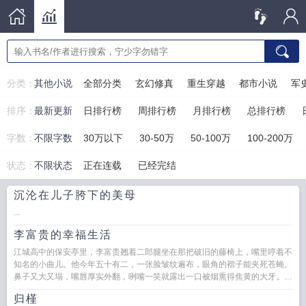
分类：
其他小说
全部分类
玄幻修真
重生穿越
都市小说
军
排序：
最新更新
日排行榜
周排行榜
月排行榜
总排行榜
字数：
不限字数
30万以下
30-50万
50-100万
100-200万
状态：
不限状态
正在连载
已经完结
沉沦在儿子胯下的美母
...
李富贵的幸福生活
江城高中的保安亭里，李富贵翘着二郎腿坐在那把破旧的藤椅上，嘴里哼着不
知名的小曲儿。他今年五十有二，一张脸皱纹遍布，眼角的褶子能夹死苍蝇。
鼻子又大又塌，嘴唇厚实外翻，咧嘴一笑就露出一口被烟熏得焦黄的大牙。身
上那套保安制服洗得发白，领口...
归槿