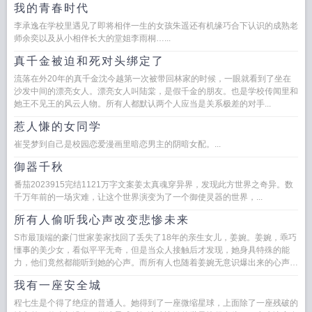
我的青春时代
李承逸在学校里遇见了即将相伴一生的女孩朱遥还有机缘巧合下认识的成熟老
师余奕以及从小相伴长大的堂姐李雨桐…...
真千金被迫和死对头绑定了
流落在外20年的真千金沈今越第一次被带回林家的时候，一眼就看到了坐在
沙发中间的漂亮女人。漂亮女人叫陆棠，是假千金的朋友。也是学校传闻里和
她王不见王的风云人物。所有人都默认两个人应当是关系极差的对手...
惹人慊的女同学
崔旻梦到自己是校园恋爱漫画里暗恋男主的阴暗女配。...
御器千秋
番茄2023915完结1121万字文案姜太真魂穿异界，发现此方世界之奇异。数
千万年前的一场灾难，让这个世界演变为了一个御使灵器的世界，...
所有人偷听我心声改变悲惨未来
S市最顶端的豪门世家姜家找回了丢失了18年的亲生女儿，姜婉。姜婉，乖巧
懂事的美少女，看似平平无奇，但是当众人接触后才发现，她身具特殊的能
力，他们竟然都能听到她的心声。而所有人也随着姜婉无意识爆出来的心声改
变了悲惨的未来。姜婉不仅仅成...
我有一座安全城
程七生是个得了绝症的普通人。她得到了一座微缩星球，上面除了一座残破的