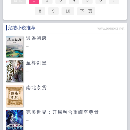
首 页
1
2
3
4
5
6
7
8
9
10
下一页
完结小说推荐
www.pomoxs.net
逍遥初唐
...
至尊剑皇
...
南北杂货
...
完美世界：开局融合重瞳至尊骨
...