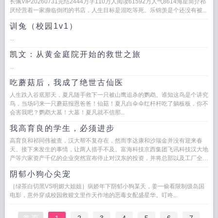
长佩VIP20260731完结2444万字110万人阅读61592万人气8614海星简介祁
厌经营着一家濒临倒闭的书店，人生目标是混吃等死。乐锦羡是个还没有被...
训兔（校园1v1）
...
凯文：从黄金庭院开始的救世之旅
...
吃蘑菇后，我成了绝世古仙医
人生跌入谷底那天，夏凡随手救下一只被山鹰追杀的鹦鹉。谁知这鸟是个讲究
鸟，当场叼来一只蘑菇报恩爸爸！仙菇！夏凡白伞伞红杆杆吃了躺板板，你不
会害我吧？鹦鹉大墓！大墓！夏凡就不信那...
我高育良的学生，必须进步
高育良和祁同伟被查，汉大帮不复存在，然而李达康和沙瑞金并没有迎来春
天。接下来发生的事情，让两人措手不及。富海科技京西集团飞讯科技汉大地
产等六家资产千亿的企业突然宣布停止对汉东的投资，并将总部以及工厂全部
搬离汉东。顿时，整个...
阴郁小狗心尖宠
［绿茶白切黑VS明媚大姐姐］病娇年下阴郁小狗某天，姜一偷看限制级岛国
电影，意外穿成校园救赎文里作天作地的恶毒女配盛星华。叮咚...