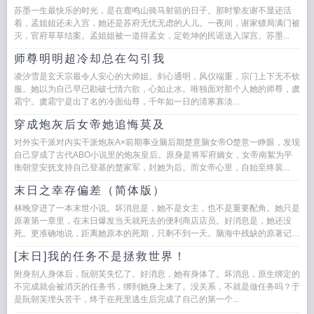
苏墨一生最快乐的时光，是在鹿鸣山骑马射箭的日子。那时挚友谢不显还活
着，孟姐姐还未入宫，她还是苏府无忧无虑的人儿。一夜间，谢家镖局满门被
灭，官府草草结案。孟姐姐被一道得孟女，定乾坤的民谣送入深宫。苏墨...
师尊明明超冷却总在勾引我
凌汐雪是玄天宗最令人安心的大师姐。剑心通明，风仪端重，宗门上下无不钦
服。她以为自己早已勘破七情六欲，心如止水。唯独面对那个人她的师尊，虞
霜宁。虞霜宁是出了名的冷面仙尊，千年如一日的清寒寡淡...
穿成炮灰后女帝她追悔莫及
对外实干派对内实干派炮灰A×前期事业脑后期楚意脑女帝O楚意一睁眼，发现
自己穿成了古代ABO小说里的炮灰皇后。原身是将军府嫡女，女帝南絮为平
衡朝堂安抚支持自己登基的楚家军，封她为后。而女帝心里，自始至终装...
末日之幸存偏差（简体版）
林晚穿进了一本末世小说。坏消息是，她不是女主，也不是重要配角。她只是
原著第一章里，在末日爆发当天就死去的便利商店店员。好消息是，她还没
死。更准确地说，距离她原本的死期，只剩不到一天。脑海中残缺的原著记
忆，是林晚唯一知道的未来。直到名...
[末日]我的任务不是拯救世界！
附身别人身体后，阮朝芙失忆了。好消息，她有身体了。坏消息，原生绑定的
不完成就会被消灭的任务书，绑到她身上来了。没关系，不就是做任务吗？于
是阮朝芙埋头苦干，终于在死里逃生后完成了自己的第一个...