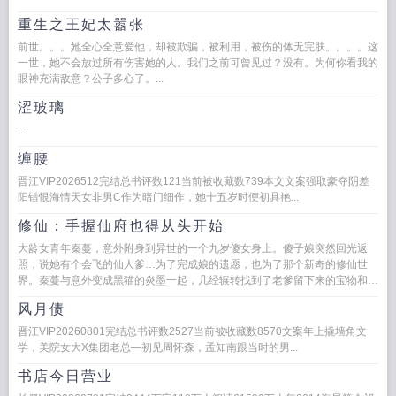
重生之王妃太嚣张
前世。。。她全心全意爱他，却被欺骗，被利用，被伤的体无完肤。。。。这
一世，她不会放过所有伤害她的人。我们之前可曾见过？没有。为何你看我的
眼神充满敌意？公子多心了。...
涩玻璃
...
缠腰
晋江VIP2026512完结总书评数121当前被收藏数739本文文案强取豪夺阴差
阳错恨海情天女非男C作为暗门细作，她十五岁时便初具艳...
修仙：手握仙府也得从头开始
大龄女青年秦蔓，意外附身到异世的一个九岁傻女身上。傻子娘突然回光返
照，说她有个会飞的仙人爹…为了完成娘的遗愿，也为了那个新奇的修仙世
界。秦蔓与意外变成黑猫的炎墨一起，几经辗转找到了老爹留下来的宝物和线
索，然后一步踏入仙界，开启了...
风月债
晋江VIP20260801完结总书评数2527当前被收藏数8570文案年上撬墙角文
学，美院女大X集团老总—初见周怀森，孟知南跟当时的男...
书店今日营业