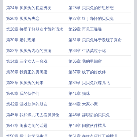
第24章 贝贝兔的初恋男友
第25章 贝贝兔的所思所想
第26章 贝贝兔失恋
第27章 终于释怀的贝贝兔
第28章 接受了好朋友李茜的请求
第29章 再见王璐璐
第30章 婚礼现场
第31章 贝贝兔终于发现了真命天
子
第32章 贝贝兔内心的波澜
第33章 生活莫过于此
第34章 三个女人一台戏
第35章 我的男闺蜜
第36章 我真正的男闺蜜
第37章 线下的好伙伴
第38章 贝贝兔的到来
第39章 贝贝兔跟蝶儿飞
第40章 我的伙伴们
第41章 猫咪
第42章 游戏伙伴的朋友
第44章 大家小聚
第45章 我和蝶儿飞去看贝贝兔
第46章 辞职后的贝贝兔
第47章 闺蜜之间的话题
第48章 闺蜜伙伴樰儿
第50章 樰儿的学习生涯
第51章 在糕点店打工的樰儿