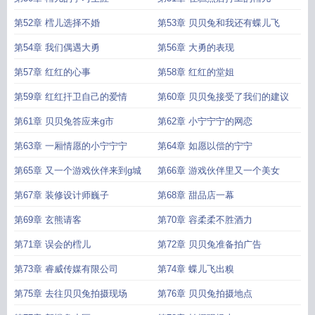
第52章 樰儿选择不婚
第53章 贝贝兔和我还有蝶儿飞
第54章 我们偶遇大勇
第56章 大勇的表现
第57章 红红的心事
第58章 红红的堂姐
第59章 红红扞卫自己的爱情
第60章 贝贝兔接受了我们的建议
第61章 贝贝兔答应来g市
第62章 小宁宁宁的网恋
第63章 一厢情愿的小宁宁宁
第64章 如愿以偿的宁宁
第65章 又一个游戏伙伴来到g城
第66章 游戏伙伴里又一个美女
第67章 装修设计师巍子
第68章 甜品店一幕
第69章 玄熊请客
第70章 容柔柔不胜酒力
第71章 误会的樰儿
第72章 贝贝兔准备拍广告
第73章 睿威传媒有限公司
第74章 蝶儿飞出糗
第75章 去往贝贝兔拍摄现场
第76章 贝贝兔拍摄地点