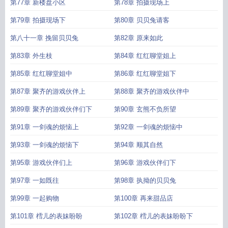
第77章 新楼盘小区
第78章 拍摄现场上
第79章 拍摄现场下
第80章 贝贝兔请客
第八十一章 挽留贝贝兔
第82章 原来如此
第83章 外生枝
第84章 红红聊堂姐上
第85章 红红聊堂姐中
第86章 红红聊堂姐下
第87章 聚齐的游戏伙伴上
第88章 聚齐的游戏伙伴中
第89章 聚齐的游戏伙伴们下
第90章 玄熊不负所望
第91章 一剑魂的烦恼上
第92章 一剑魂的烦恼中
第93章 一剑魂的烦恼下
第94章 顺其自然
第95章 游戏伙伴们上
第96章 游戏伙伴们下
第97章 一如既往
第98章 执拗的贝贝兔
第99章 一起购物
第100章 再来甜品店
第101章 樰儿的表妹盼盼
第102章 樰儿的表妹盼盼下