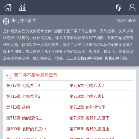
我们并不陌生
清清小溪
/著
是作者从自己的视角记录伙伴们的圈子及日常工作生活等一系列故事。文章从网
络游戏中认识的小伙伴贝贝兔、蝶儿飞等游戏伙伴在线下相聚，从而开始展开引
伸的话题。作者以第一人称的视角，叙述了从线上认识的游戏伙伴们再发展成为
线下的朋友，重点描述了几个个性鲜明的游戏伙伴，贝贝兔、蝶儿飞、樰儿等以
及在现实生活中，她们的生活、情感、工...
其实我们并不陌生
风我们并不陌
生
我们从未陌生
我们不再是陌生人电影
我们不是陌生人
我们不再陌生
只是未
曾谋面
我们已经见过
他们并不陌生的演员
我们并不陌生电影
并不陌生是什么
我们并不陌生
最新章节
意思
我们并不陌生是什么歌
并不陌生作文
我们并不陌生英语怎么说
我们并不
第717章 七嘴八舌4
第716章 七嘴八舌3
陌生只是素未谋面的朋友
对于我们是不陌生的
我们从来都不是陌生人
我们并不
陌生免费观看完整版
我们并不陌生电影里的歌曲
我们并不陌生 汪国真
我们并
第715章 七嘴八舌2
第714章 七嘴八舌1
不陌生英文
我们并不陌生电影免费观看
我们不是陌生人歌曲
我们并不陌生歌
词
并不陌生吧
我们并不陌生英语
他们并不陌生
并不陌生人
我们并不陌生免费
第713章 赴约
第712章 她的深情下
观看
并不陌生英语
我们并不是陌生人英文歌
第711章 她的深情上
第710章 袁野的态度下
第709章 袁野的态度中
第708章 袁野的态度上