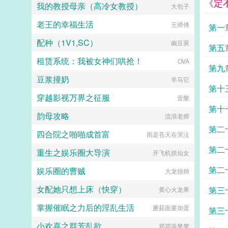
《定
我的教授母亲（高冷女教授）
大包子
老王的幸福生活
王师傅
第一
配种（1V1,SC）
豌豆荚
第五
租赁系统：我被女神们哄抢！
OVA
第九
豆浆撞奶
羊马它
第十
穿越影视万界之征服
壹樂
第十
韵母攻略
流浪老师
第二
四合院之啪啪成首富
雨是苍天在哭泣
第二
重生之娱乐圈大导演
开飞机抓仙女
第二
娱乐圈的曹贼
大龙很帅
女配她只想上床（快穿）
第三
黄心火龙果
掌握催眠之力后的淫乱生活
蘑菇面要加蛋
第三
小欢喜之群芳乱欲
邓邓等凳凳