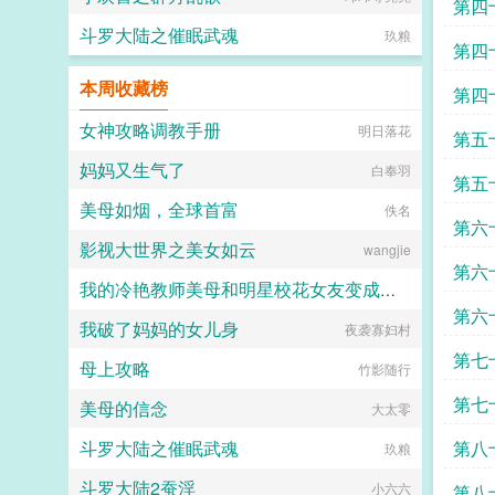
第四
斗罗大陆之催眠武魂
玖粮
第四
本周收藏榜
第四
女神攻略调教手册
明日落花
第五
妈妈又生气了
白奉羽
第五
美母如烟，全球首富
佚名
第六
影视大世界之美女如云
wangjie
第六
我的冷艳教师美母和明星校花女友变成同学们的性奴竟是一个熊孩子的策划
第六
我破了妈妈的女儿身
夜袭寡妇村
南曲
第七
母上攻略
竹影随行
第七
美母的信念
大太零
斗罗大陆之催眠武魂
第八
玖粮
斗罗大陆2蚕淫
小六六
第八