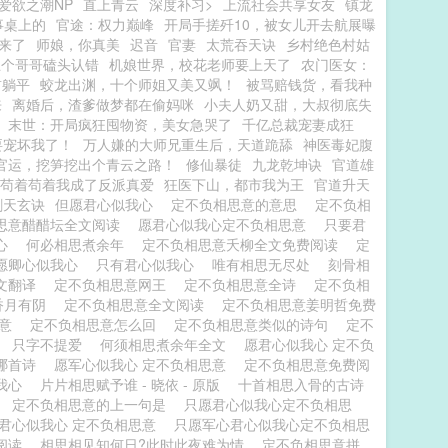
爱欲之潮NP
直上青云
深度补习>
上流社会共享女友
镇龙
事桌上的
官途：权力巅峰
开局手搓歼10，被女儿开去航展曝
来了
师娘，你真美
迟音
官妻
太荒吞天诀
乡村绝色村姑
五个哥哥磕头认错
机娘世界，校花老师要上天了
农门医女：
前躺平
蛟龙出渊，十个师姐又美又飒！
被骂赔钱货，看我种
来
离婚后，渣爹做梦都在偷妈咪
小夫人奶又甜，大叔彻底失
末世：开局疯狂囤物资，美女急哭了
千亿总裁宠妻成狂
要宠坏我了！
万人嫌的大师兄重生后，天道跪舔
神医毒妃腹
官运，挖笋挖出个青云之路！
修仙暴徒
九龙乾坤诀
官道雄
苟着苟着我成了反派真爱
狂医下山，都市我为王
官道升天
剑天玄诀
但愿君心似我心
定不负相思意的意思
定不负相
思意醋醋坛全文阅读
愿君心似我心定不负相思意
只要君
我心
何必相思煮余年
定不负相思意夭柳全文免费阅读
定
愿卿心似我心
只有君心似我心
唯有相思无尽处
刻骨相
文翻译
定不负相思意网王
定不负相思意全诗
定不负相
香月有阴
定不负相思意全文阅读
定不负相思意姜明哲免费
思意
定不负相思意怎么回
定不负相思意类似的诗句
定不
心
只字不提爱
何须相思煮余年全文
愿君心似我心 定不负
哪首诗
愿军心似我心 定不负相思意
定不负相思意免费阅
我心
片片相思赋予谁 - 晓依 - 原版
十首相思入骨的古诗
么
定不负相思意的上一句是
只愿君心似我心定不负相思
君心似我心 定不负相思意
只愿军心君心似我心定不负相思
费阅读
相思相见知何日?此时此夜难为情
定不负相思意拼