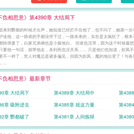
不负相思意》第4390章 大结局下
默来到酆都的时候才出声，她知道已经拦不住他了，也不问了，她第一次
护送他，这一路谁的手都没停下过，一路杀来的，实在是太疯狂了，根本
都快弹废了，白家兄弟俩也是小脸煞白。 但谁也没哭，因为这个时候最
只要他一句话，就带他走，杀到死也没关系…… 只是他们也知道，炽凤
更不一样了，世人对魔总是诸多偏见，但因为炽凤，魔的地位变了！与各界
...
不负相思意》最新章节
90章 大结局下
第4389章 大结局中
第4386章 吸附进去
第4385章 就这力量
第438
第4382章 酆都破了
第4381章 人间炼狱