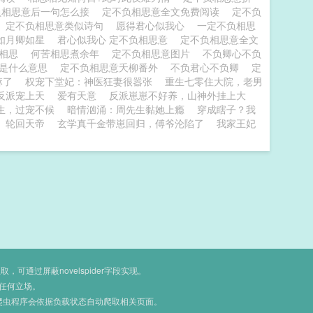
负相思意后一句怎么接
定不负相思意全文免费阅读
定不负
定不负相思意类似诗句
愿得君心似我心
一定不负相思
如月卿如星
君心似我心 定不负相思意
定不负相思意全文
君相思
何苦相思煮余年
定不负相思意图片
不负卿心不负
意是什么意思
定不负相思意夭柳番外
不负君心不负卿
定
麻了
权宠下堂妃：神医狂妻很嚣张
重生七零住大院，老男
反派宠上天
爱有天意
反派崽崽不好养，山神外挂上大
生，过宠不候
暗情汹涌：周先生黏她上瘾
穿成瞎子？我
轮回天帝
玄学真千金带崽回归，傅爷沦陷了
我家王妃
通过屏蔽novelspider字段实现。
任何立场。
爬虫程序会依据负载状态自动爬取相关页面。