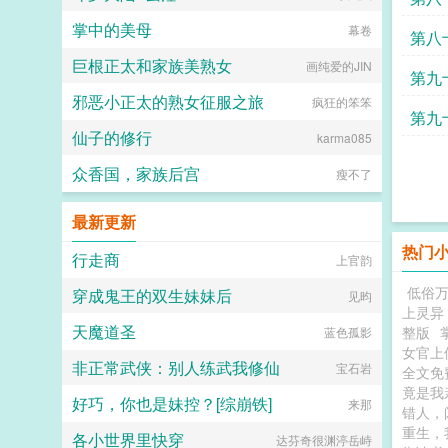
掌中的美母
幕卷
第八
巨根正太和家族美熟女
画纯爱的JIN
第九
邪恶小正太的熟女征服之旅
疯狂的笨笨
第九
仙子的修行
karma085
众香国，家族后宫
瘦不了
最新更新
热门
行走商
上官韵
低俗万
穿成鬼王的双生妹妹后
见昀
上灵异
天魔道圣
整版
蓝色孤影
女官上
非正常武侠：别人练武我修仙
宝石岩
全文免
竟是我
好巧，你也是妹控？[综崩铁]
来那
错人，
重生，
各小世界里快穿
达芬奇很渊渟岳峙