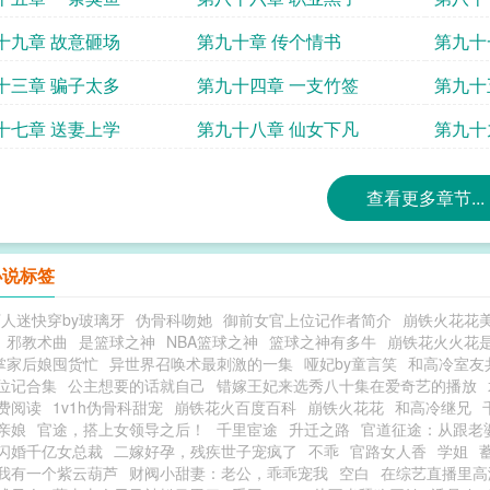
十九章 故意砸场
第九十章 传个情书
第九十
十三章 骗子太多
第九十四章 一支竹签
第九十
十七章 送妻上学
第九十八章 仙女下凡
第九十
查看更多章节...
小说标签
人迷快穿by玻璃牙
伪骨科吻她
御前女官上位记作者简介
崩铁火花花
邪教术曲
是篮球之神
NBA篮球之神
篮球之神有多牛
崩铁花火火花
掌家后娘囤货忙
异世界召唤术最刺激的一集
哑妃by童言笑
和高冷室友
位记合集
公主想要的话就自己
错嫁王妃来选秀八十集在爱奇艺的播放
费阅读
1v1h伪骨科甜宠
崩铁花火百度百科
崩铁火花花
和高冷继兄
亲娘
官途，搭上女领导之后！
千里宦途
升迁之路
官道征途：从跟老
闪婚千亿女总裁
二嫁好孕，残疾世子宠疯了
不乖
官路女人香
学姐
我有一个紫云葫芦
财阀小甜妻：老公，乖乖宠我
空白
在综艺直播里高