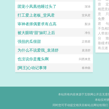
音
团宠小凤凰他睡过头了
深涂
相思意
意
打工爱上老板_堂风君
堂风君
免费
审神者择偶要求有点高
君
梨凉
不负相
被大眼睛“甜”妹盯上后
净生
人带崽
分
致
强扭的瓜很甜
正萌君
靠瞳术
有点迷
为什么不说爱我_袁清舒
袁清舒
也没说你是魔头啊
问西来意
[网王]心动记事簿
春神曲
本站所有内容来源于互联网公开且无需登录
本站仅对
同时您可手动提交相关目标站点网址给我们