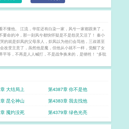
看不懂他。 江流，华笙还有白染一家，风兮一家都跟来了，
不要命的冲，那一刻风兮都快怀疑是不是怨灵又活了！ 秦小
想哭的就是炽凤的父母亲人，炽凤以为他们会骂他，三叔甚至
不会改变主意了，虽然他是魔，但他从小就不一样，觉醒了女
平等，不再是人人喊打，不是战争换来的，是牺牲！ “多耽
第4388章 大结局上
第4387章 你不是他
4章 昆仑神山
第4383章 我去找他
第4380章 魇灼没死
第4379章 绿色光亮