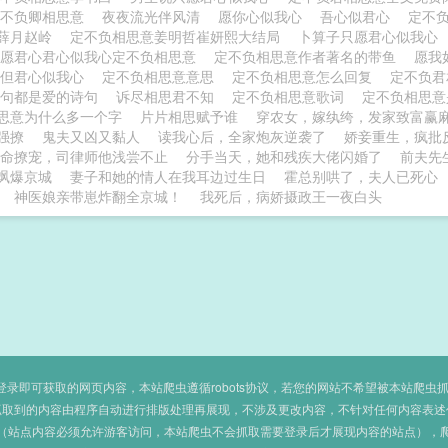
定不负卿相思意
夜夜流光伴风清
愿你心似我心
吾心似君心
定不
薛月赵岭
定不负相思意姜明哲崔妍熙大结局
卜算子只愿君心似我心
只愿君心君心似我心定不负相思意
定不负相思意作者著名的带鱼
愿我
但君心似我心
定不负相思意意思
定不负相思意怎么回复
定不负
句句都是爱的诗句
诉尽相思君不知
定不负相思意歌词
定不负相思
思意为什么多一个字
片片相思赋予谁
穿农女，嫁纨绔，发家致富赢
强撩
鬼夫又凶又黏人
读我心后，全家炮灰逆袭了
娇妾重生，疯批
命撩宠，司律师他浅尝不止
分手当天，她和残疾大佬闪婚了
前夫先
飒爆京城
妻子和她的情人在我耳边过生日
霍总别哄了，夫人已死心
神医娘亲带崽炸翻全京城！
我死后，病娇摄政王一夜白头
即可获取的网页内容，本站爬虫遵循robots协议，若您的网站不希望被本站爬虫抓取，可
抓取到的内容由程序自动进行排版处理再展现，不涉及更改内容，不针对任何内容表述
（站点内容必须允许游客访问，本站爬虫不会抓取需要登录后才展现内容的站点），