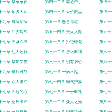
十一章 华家家宴
第四十二章 尴尬牵手
第四十
十五章 顶级大师
第四十六章 天价赝品
第四十
十九章 有病治病
第五十章 恶意追尾
第五十
十三章 江少阔气
第五十四章 走火入魔
第五十
十七章 关系冷淡
第五十八章 拒绝碰瓷
第五十
十一章 他人还行
第六十二章 怎么谢我
第六十
十五章 华芷受伤
第六十六章 别有居心
第六十
十九章 最后时刻
第七十章 一病不起
第七十
十三章 众人眼红
第七十四章 霸气护妻
第七十
十七章 久违的心
第七十八章 一份谢礼
第七十
十一章 意外出席
第八十二章 众人之光
第八十
十五章 一条臭鱼
第八十六章 职业黑子
第八十