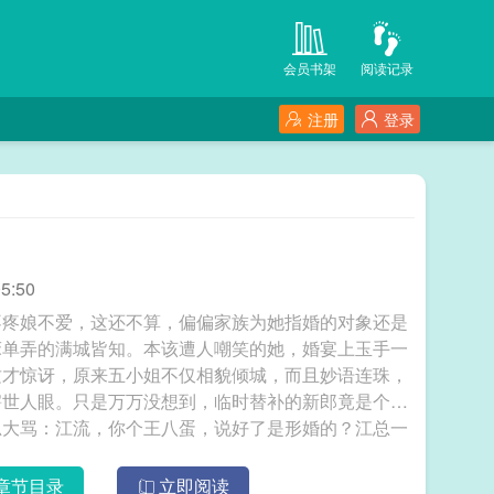
会员书架
阅读记录
注册
登录
5:50
不疼娘不爱，这还不算，偏偏家族为她指婚的对象还是
床单弄的满城皆知。本该遭人嘲笑的她，婚宴上玉手一
这才惊讶，原来五小姐不仅相貌倾城，而且妙语连珠，
瞎世人眼。只是万万没想到，临时替补的新郎竟是个大
忍大骂：江流，你个王八蛋，说好了是形婚的？江总一
脸无辜回道，“没错啊，我一直在身体力行的维持这段婚姻，简称……行婚！ 定不负相思意
章节目录
立即阅读