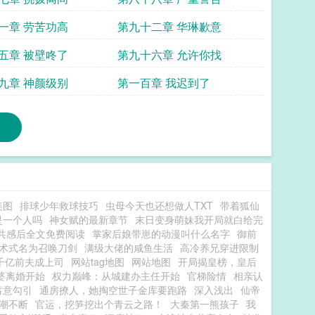
一章 劳苦功高
第九十二章 华琳歉意
五章 被壁咚了
第九十六章 允许你找
九章 神颜级别
第一百章 我迟到了
美图
排球少年救球技巧
虫母今天也还想做人TXT
带着狐仙
是一个人吗
神女赋的最新章节
末日变身萌妹我开局就白给完
共感后全文免费阅读
掌家后娘带崽的动漫叫什么名字
御前
术式名为召唤刀剑
满级大佬的咸鱼生活
高冷养兄穿进限制
千亿前夫成上司
网站tag地图
网站地图
开局揭皇榜，皇后
婆离婚开始
权力巅峰：从城建办主任开始
官梯险情
相亲认
蓄意勾引
通房撩人，她掏空世子金库要跑路
深入浅出
仙帝
潮不断
官运，挖笋挖出个青云之路！
大秦第一熊孩子
我