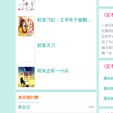
《定
权宠刁妃：王爷终于被翻牌了！
一路沉
...
沉重的
宝的手
说了句
碧落天刀
娲石就
...
搁一会，
《定
明末边军一小兵
...
第43
本月排行榜
熟女记
卡牌