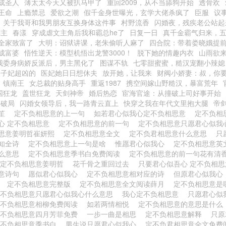
成圣人
薄太太今天又被扒马甲了
重回2009，从不当舔狗开始
透骨欢
王命
上瘾禁忌
爱欲之潮
假千金身世曝光，玄学大佬杀疯了
臣服
议
关于我哥和我男朋友互换身体这件事
村野流香
闪婚夜，残疾老公站起
剑主
春漾
穿成虐文主角后我和霸总he了
日复一日
真千金霸气归来，
全家致富了
大明：诏狱讲课，老朱偷听人麻了
四合院：带着娄晓娥提
成富婆
悟性逆天：模型机悟出龙警3000！
脱下她的情趣内衣
山雨欲
我委身病娇反派后，男主黑化了
图谋不轨
七零甜蜜蜜，糙汉宠翻小辣媳
太子妃超凶的
医妃她日日想休夫
放开她，让我来
财阀小娇妻：叔，你
镇南王
女总裁的贴身高手
重返1987
携空间嫁山野糙汉，暴富荒年
国狂龙
盖世狂龙
天剑神帝
婚后热恋
宦海官途：从撞破上司好事开始
之破局
闪婚女领导后，我一路青云直上
快穿之我在年代文里抱大腿
帝
华笙
定不负相思意的上一句
如若君心似我心定不负相思意
定不负相
心 定不负相思意
定不负相思意的前一句
定不负相思意只愿君心似
思意姜明哲崔妍熙
定不负相思意全文
定不负君相思意什么意思
只
知全诗
定不负相思意上一句是啥
惟愿君心似我心
定不负相思意英
么意思
定不负相思意季书白免费阅读
定不负相思意的前一句花有清
定不负相思意姜明哲
花千骨之重回过去
只要君心似吾心 定不负相
意诗句
愿似君心似我心
定不负相思意相对应的诗
但原君心似我
意
定不负相思意完整版
定不负相思意全文阅读薛月
定不负相思意是
定不负相思意只愿君心似我心什么意思
我心定不负相思意
只愿君心似
定不负相思意相柳免费阅读
如若两情相悦
定不负相思意的意思是什
定不负相思意四月芳菲免费
一步一曲是相思
定不负相思意解释
只原
定不负相思意季书白
男生说只愿君心似我心
定不负君相思意全文免