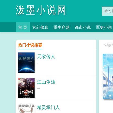
泼墨小说网
首 页
玄幻修真
重生穿越
都市小说
军史小说
热门小说推荐
泼
无敌传人
...
江山争雄
...
精灵掌门人
...