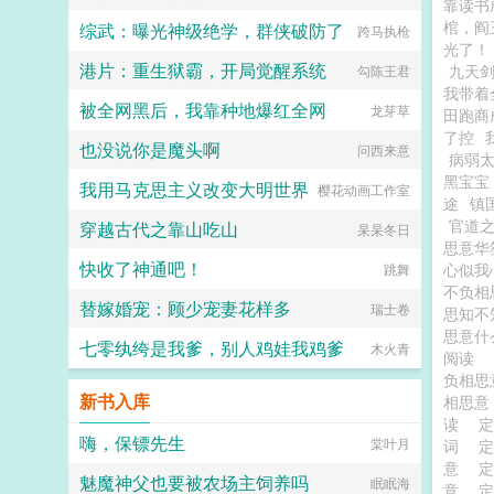
靠读书
棺，阎
综武：曝光神级绝学，群侠破防了
跨马执枪
光了！
港片：重生狱霸，开局觉醒系统
九天
勾陈王君
我带着
被全网黑后，我靠种地爆红全网
龙芽草
田跑商
了控
也没说你是魔头啊
问西来意
病弱
黑宝宝
我用马克思主义改变大明世界
樱花动画工作室
途
镇
官道
穿越古代之靠山吃山
杲杲冬日
思意
快收了神通吧！
心似我
跳舞
不负相
替嫁婚宠：顾少宠妻花样多
瑞士卷
思知不
思意什
七零纨绔是我爹，别人鸡娃我鸡爹
木火青
阅读
负相思
新书入库
相思
读
嗨，保镖先生
棠叶月
词
意
魅魔神父也要被农场主饲养吗
眠眠海
意