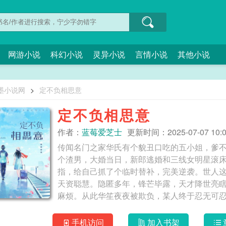
网游小说
科幻小说
灵异小说
言情小说
其他小说
墨小说网
>
定不负相思意
定不负相思意
作者：
蓝莓爱芝士
更新时间：2025-07-07 10:0
传闻名门之家华氏有个貌丑口吃的五小姐，爹
个渣男，大婚当日，新郎逃婚和三线女明星滚
指，给自己抓了个临时替补，完美逆袭。世人
天资聪慧。隐匿多年，锋芒毕露，天才降世亮
麻烦。从此华笙夜夜被欺负，某人终于忍无可
手机访问
加入书架