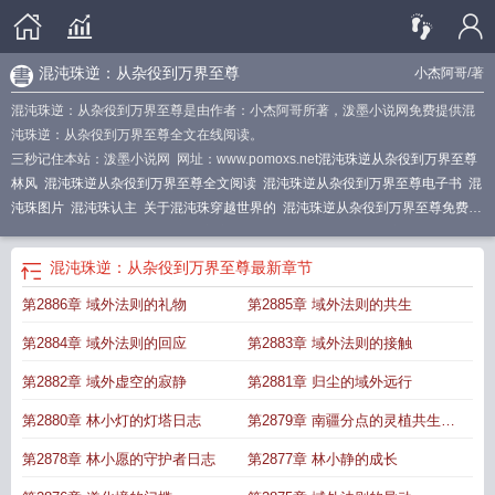
混沌珠逆：从杂役到万界至尊
小杰阿哥
/著
混沌珠逆：从杂役到万界至尊是由作者：小杰阿哥所著，泼墨小说网免费提供混
沌珠逆：从杂役到万界至尊全文在线阅读。
三秒记住本站：泼墨小说网 网址：www.pomoxs.net
混沌珠逆从杂役到万界至尊
林风
混沌珠逆从杂役到万界至尊全文阅读
混沌珠逆从杂役到万界至尊电子书
混
沌珠图片
混沌珠认主
关于混沌珠穿越世界的
混沌珠逆从杂役到万界至尊免费阅
读
混沌珠逆从杂役到万界至尊最新章节
混沌珠有什么作用
第一章混沌珠
混沌
珠简介
混沌珠逆从杂役到万界至尊有几个女主
混沌珠有什么能力
混沌珠是什么
混沌珠逆：从杂役到万界至尊
最新章节
层次的法宝
混沌珠逆从杂役到万界至尊林风有几个女人
混沌珠逆从杂役到万界
第2886章 域外法则的礼物
第2885章 域外法则的共生
至尊林风用的武器是什么?
混沌珠作用
混沌珠逆从杂役到万界至尊免
混沌珠的
威力
章混沌珠
混沌珠逆从杂役到万界至尊有女主吗
穿越混沌珠
混沌珠是哪个
第2884章 域外法则的回应
第2883章 域外法则的接触
的
混沌珠在异界
混沌珠分成了哪些珠
混沌珠能力
混沌珠百度百科
混沌珠逆从
杂役到万界至尊小杰阿哥
混沌珠逆从杂役到万界至尊TXT
混沌珠逆从杂役到万
第2882章 域外虚空的寂静
第2881章 归尘的域外远行
界至尊名
混沌珠逆从杂役到万界至尊
第三章混沌珠
带混沌珠的
第2880章 林小灯的灯塔日志
第2879章 南疆分点的灵植共生计
划
第2878章 林小愿的守护者日志
第2877章 林小静的成长