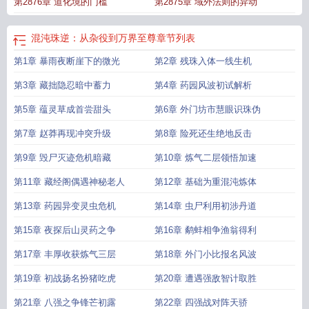
第2876章 道化境的门槛
第2875章 域外法则的异动
混沌珠逆：从杂役到万界至尊
章节列表
第1章 暴雨夜断崖下的微光
第2章 残珠入体一线生机
第3章 藏拙隐忍暗中蓄力
第4章 药园风波初试解析
第5章 蕴灵草成首尝甜头
第6章 外门坊市慧眼识珠伪
第7章 赵莽再现冲突升级
第8章 险死还生绝地反击
第9章 毁尸灭迹危机暗藏
第10章 炼气二层领悟加速
第11章 藏经阁偶遇神秘老人
第12章 基础为重混沌炼体
第13章 药园异变灵虫危机
第14章 虫尸利用初涉丹道
第15章 夜探后山灵药之争
第16章 鹬蚌相争渔翁得利
第17章 丰厚收获炼气三层
第18章 外门小比报名风波
第19章 初战扬名扮猪吃虎
第20章 遭遇强敌智计取胜
第21章 八强之争锋芒初露
第22章 四强战对阵天骄