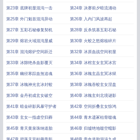
第23章 底牌初显混沌一击
第24章 决赛前夕暗流涌动
第25章 外门魁首混沌异动
第26章 入内门风波再起
第27章 五彩石秘修复契机
第28章 反杀筑基五彩石秘
第29章 熔岩火域混沌显威
第30章 火蛟之怒熔核碎片
第31章 混沌熔炉空间跃迁
第32章 冰原血战空间初显
第33章 冰隙绝杀血影覆灭
第34章 冰棺玄女玄冥冰宫
第35章 幽径寒踪血煞追魂
第36章 冰魄玄晶玄冥冰狱
第37章 冰魄神光玄冰封蛟
第38章 冰魄吞蛟玄女涅盘
第39章 金丹初成玄女破空
第40章 冰魄玄剑北境谜影
第41章 暗金碎影风暴守护者
第42章 空间折叠玄女惊鸿
第43章 玄女一指虚空归葬
第44章 青木遗冢枯骨噬魂
第45章 青天黄泉珠纳道胎
第46章 归墟绝地噬空蠕影
第47章 碧落天宫枯藤帝影
第48章 帝血道胎混沌九成