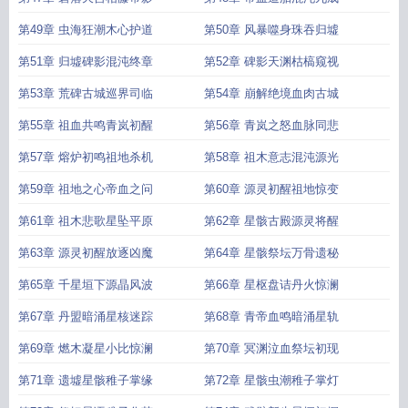
第49章 虫海狂潮木心护道
第50章 风暴噬身珠吞归墟
第51章 归墟碑影混沌终章
第52章 碑影天渊枯槁窥视
第53章 荒碑古城巡界司临
第54章 崩解绝境血肉古城
第55章 祖血共鸣青岚初醒
第56章 青岚之怒血脉同悲
第57章 熔炉初鸣祖地杀机
第58章 祖木意志混沌源光
第59章 祖地之心帝血之问
第60章 源灵初醒祖地惊变
第61章 祖木悲歌星坠平原
第62章 星骸古殿源灵将醒
第63章 源灵初醒放逐凶魔
第64章 星骸祭坛万骨遗秘
第65章 千星垣下源晶风波
第66章 星枢盘诘丹火惊澜
第67章 丹盟暗涌星核迷踪
第68章 青帝血鸣暗涌星轨
第69章 燃木凝星小比惊澜
第70章 冥渊泣血祭坛初现
第71章 遗墟星骸稚子掌缘
第72章 星骸虫潮稚子掌灯