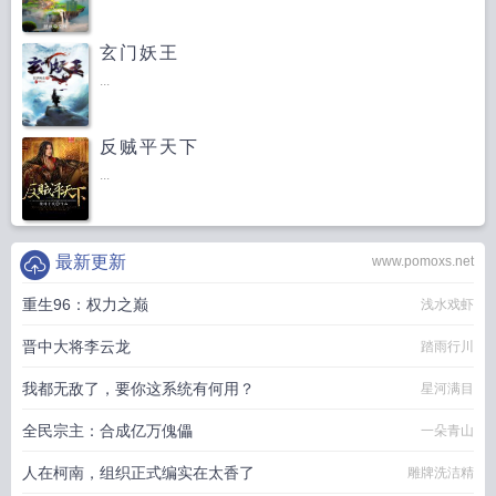
玄门妖王
...
反贼平天下
...
最新更新
www.pomoxs.net
重生96：权力之巅
浅水戏虾
晋中大将李云龙
踏雨行川
我都无敌了，要你这系统有何用？
星河满目
全民宗主：合成亿万傀儡
一朵青山
人在柯南，组织正式编实在太香了
雕牌洗洁精