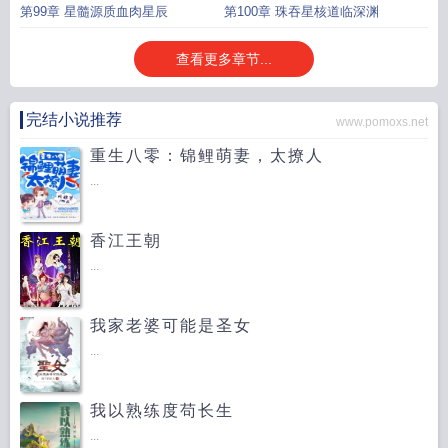
第99章 星髓源质血肉星辰
第100章 珠吞星核道临深渊
查看更多章节...
完结小说推荐
www.pomoxs.net
重生八零：锦鲤萌妻，太撩人
...
香江王朝
...
我家老婆可能是圣女
...
我以熟练度苟长生
...