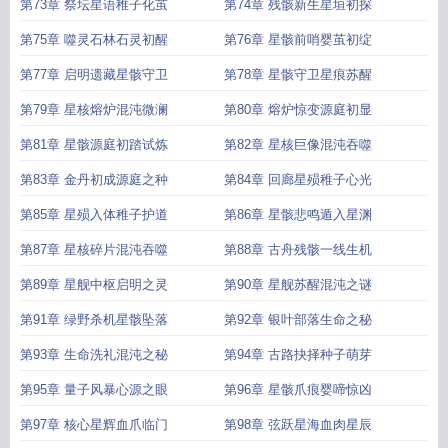
第73章 祭坛星语稚子化茧
第74章 残骸新生星垣初探
第75章 噬灵石林石灵初醒
第76章 星骸前哨婴茧初绽
第77章 启明遗藏星骸守卫
第78章 星骸守卫星痕苏醒
第79章 星核熔炉混沌微澜
第80章 熔炉惊变源庭初显
第81章 星骸源庭初踏试炼
第82章 星核巨像混沌吞噬
第83章 金丹初成源庭之种
第84章 回廊星殒稚子心光
第85章 星殒入体稚子护道
第86章 星骸悲鸣遁入星渊
第87章 星核碎片混沌吞噬
第88章 古舟残骸一线生机
第89章 星舰中枢启明之灵
第90章 星舰苏醒混沌之谜
第91章 绿野杀机星骸坠落
第92章 银叶部落生命之秘
第93章 生命洗礼混沌之秘
第94章 古路抉择种子萌芽
第95章 量子风暴心源之眼
第96章 星骸爪痕婴啼惊凶
第97章 核心星辉血爪临门
第98章 弦跃星海血肉星辰