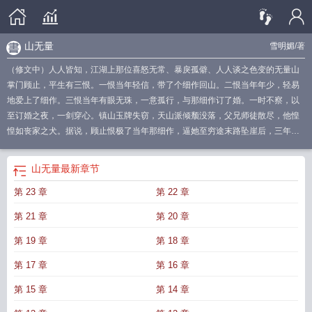
山无量
雪明媚
/著
（修文中）人人皆知，江湖上那位喜怒无常、暴戾孤僻、人人谈之色变的无量山
掌门顾止，平生有三恨。一恨当年轻信，带了个细作回山。二恨当年年少，轻易
地爱上了细作。三恨当年有眼无珠，一意孤行，与那细作订了婚。一时不察，以
至订婚之夜，一剑穿心。镇山玉牌失窃，天山派倾颓没落，父兄师徒散尽，他惶
惶如丧家之犬。据说，顾止恨极了当年那细作，逼她至穷途末路坠崖后，三年内
又布下天罗地网，上天入地、倒海翻江地寻，发誓掘地三尺、死要见人，以求碎
尸万段、挫骨扬灰。南琼霜再听闻，也只是笑笑。他确实合该恨毒她。
山无量
最新章节
*******************************************南琼霜生得貌如嫦娥、质若冰雪，天然
第 23 章
第 22 章
一张美丽得过分的水晶面孔，幼时被送入往生门，做细作培养。十四年来，玩弄
人心，蛊惑魂魄，手上血债不知几何，从未觉得自己亏欠其中任何一个。与天山
第 21 章
第 20 章
派云端高阳般的少掌门订婚，不过是她任务中，不可缺少的一步棋。那不世出的
天之骄子，光风霁月，端方温润，但凡山内意见，无有不听。却为她与阖山闹得
第 19 章
第 18 章
不可开交。为她罚禁闭，瀑下入定，祠堂长跪，为她扛门派联合会审。生死一
第 17 章
第 16 章
刻，把她推出去，自己一人独面阎王。南琼霜并不动容。她知道他爱她。爱慕她
者无数，当然了。-于是，订婚之夜，她拢好了衣领，轻推开垂眸吻她的青年，袖
第 15 章
第 14 章
中剑出鞘，直刺入他左胸。做坏事是有代价的，尤其是刺杀这样一位端方君子。