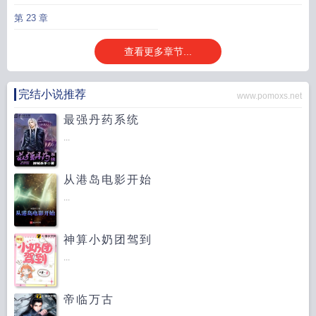
妖，诡艳异常，一双金瞳锋利得似钉子，“我同我娘……可以……”原来，竟然可
第 23 章
以。于是，他情不自禁地想起那几个，整日围在他美丽娘亲身旁的，苍蝇似的男
人来。*姬清淼最近有些苦恼。她下凡历劫三十年，终于仙身重塑，重归仙地，女
查看更多章节...
娲山有一摊子烂事亟待她处理。这时，她在凡间捡回的那只爱之若子的小狼，却
开始亦步亦趋地跟着她，日夜不停地黏她，不错眼珠地巴巴望她。眼神里，有了
些从前没有的东西。#我以为我们只是同生共死的寻常母子#
山无量by雪明媚
山
完结小说推荐
www.pomoxs.net
无量txt资源
山无量txt百度
山无量雪明媚百度
无量灵宝山
山无量雪明媚
山无量
最强丹药系统
txt
山无量by雪明媚全文免费阅读最新章节
...
从港岛电影开始
...
神算小奶团驾到
...
帝临万古