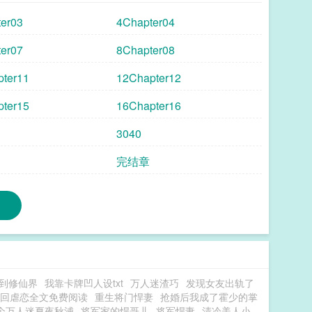
er03
4Chapter04
er07
8Chapter08
ter11
12Chapter12
ter15
16Chapter16
3040
完结章
到修仙界
我靠卡牌凹人设txt
万人迷渣巧
发现女友出轨了
回虐恋全文免费阅读
重生将门悍妻
抢婚后我成了霍少的掌
个万人迷夏夜秋浦
将军家的悍哥儿
将军悍妻
清冷美人小