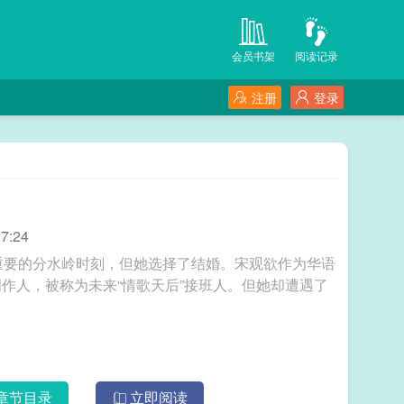
会员书架
阅读记录
注册
登录
7:24
重要的分水岭时刻，但她选择了结婚。宋观欲作为华语
作人，被称为未来“情歌天后”接班人。但她却遭遇了
章节目录
立即阅读