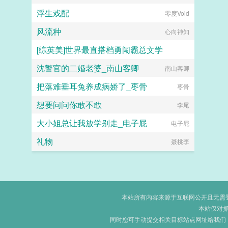
浮生戏配
零度Void
风流种
心向神知
[综英美]世界最直搭档勇闯霸总文学
沈警官的二婚老婆_南山客卿
托尔金之犬
南山客卿
把落难垂耳兔养成病娇了_枣骨
枣骨
想要问问你敢不敢
李尾
大小姐总让我放学别走_电子屁
电子屁
礼物
聂桃李
本站所有内容来源于互联网公开且无需登录
本站仅对
同时您可手动提交相关目标站点网址给我们