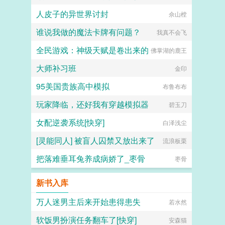
人皮子的异世界讨封
佘山樘
谁说我做的魔法卡牌有问题？
我真不会飞
全民游戏：神级天赋是卷出来的
佛掌湖的鹿王
大师补习班
金印
95美国贵族高中模拟
布鲁布布
玩家降临，还好我有穿越模拟器
碧玉刀
女配逆袭系统[快穿]
白泽浅尘
[灵能同人] 被盲人囚禁又放出来了
流浪板栗
把落难垂耳兔养成病娇了_枣骨
枣骨
新书入库
万人迷男主后来开始患得患失
若水然
软饭男扮演任务翻车了[快穿]
安森猫