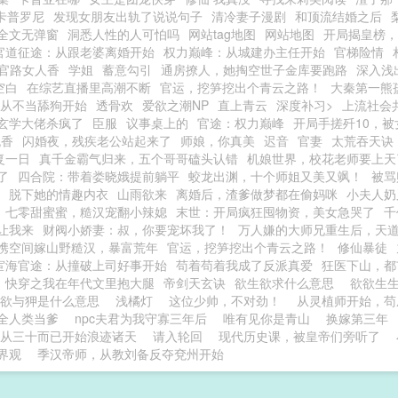
s卡普罗尼
发现女朋友出轨了说说句子
清冷妻子漫剧
和顶流结婚之后
全文无弹窗
洞悉人性的人可怕吗
网站tag地图
网站地图
开局揭皇榜，
官道征途：从跟老婆离婚开始
权力巅峰：从城建办主任开始
官梯险情
官路女人香
学姐
蓄意勾引
通房撩人，她掏空世子金库要跑路
深入浅
空白
在综艺直播里高潮不断
官运，挖笋挖出个青云之路！
大秦第一熊
9，从不当舔狗开始
透骨欢
爱欲之潮NP
直上青云
深度补习>
上流社会
玄学大佬杀疯了
臣服
议事桌上的
官途：权力巅峰
开局手搓歼10，
流香
闪婚夜，残疾老公站起来了
师娘，你真美
迟音
官妻
太荒吞天诀
复一日
真千金霸气归来，五个哥哥磕头认错
机娘世界，校花老师要上天
了
四合院：带着娄晓娥提前躺平
蛟龙出渊，十个师姐又美又飒！
被骂
脱下她的情趣内衣
山雨欲来
离婚后，渣爹做梦都在偷妈咪
小夫人奶
七零甜蜜蜜，糙汉宠翻小辣媳
末世：开局疯狂囤物资，美女急哭了
千
让我来
财阀小娇妻：叔，你要宠坏我了！
万人嫌的大师兄重生后，天
携空间嫁山野糙汉，暴富荒年
官运，挖笋挖出个青云之路！
修仙暴徒
宦海官途：从撞破上司好事开始
苟着苟着我成了反派真爱
狂医下山，都
快穿之我在年代文里抱大腿
帝剑天玄诀
欲生欲求什么意思
欲欲生
生欲与狎是什么意思
浅橘灯
这位少帅，不对劲！
从灵植师开始，苟
全人类当爹
npc夫君为我守寡三年后
唯有见你是青山
换嫁第三年
从三十而已开始浪迹诸天
请入轮回
现代历史课，被皇帝们旁听了
界观
季汉帝师，从教刘备反夺兗州开始