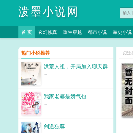
泼墨小说网
首 页
玄幻修真
重生穿越
都市小说
军史小说
热门小说推荐
泼
洪荒人祖，开局加入聊天群
...
我家老婆是娇气包
...
剑道独尊
...