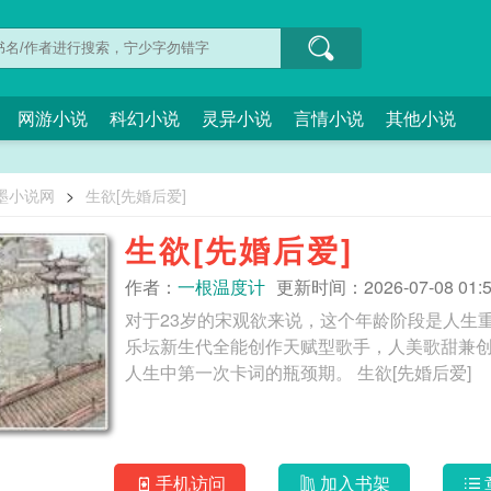
网游小说
科幻小说
灵异小说
言情小说
其他小说
墨小说网
>
生欲[先婚后爱]
生欲[先婚后爱]
作者：
一根温度计
更新时间：2026-07-08 01:5
对于23岁的宋观欲来说，这个年龄阶段是人生
乐坛新生代全能创作天赋型歌手，人美歌甜兼创
人生中第一次卡词的瓶颈期。 生欲[先婚后爱]
手机访问
加入书架