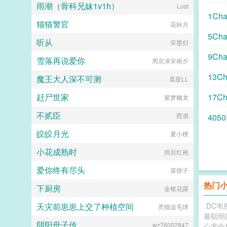
雨潮（骨科兄妹1v1h）
Lust
1Cha
猫猫警官
花秋月
5Cha
听从
宋墨归
9Cha
雪落再说爱你
周京泽宋南夕
13Ch
魔王大人深不可测
晨星LL
赶尸世家
17C
紫梦幽龙
不贰臣
西酒
4050
皎皎月光
夏小檀
小花成熟时
雨后红袍
爱你终有尽头
菜饼子
热门
下厨房
金银花露
天灾前崽崽上交了种植空间
DC韦
秃猫追毛球
最聪明
阴阳母子传
wz76002847
心宠全