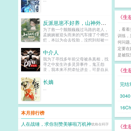
《生
反派崽崽不好养，山神外挂上大分
，看着
为了救一个颤颤巍巍过马路的老人，
孟婉婉被迎头而来的汽车撞了个稀巴
训练，
烂，本以为会去投胎，没想到却被一
何问题
本山神手册救下，只要完成山神手册
定要在
的委托，她就能再活第二次！看着眼
中介人
是被院
前三个瘦骨伶仃的崽子，再想到他们
我为了寻找多年前父母被杀真相，找
的结局，孟婉婉握拳干了！...
寻之中发生许多灵异事件，鬼王怨
《生
灵，我本来不想牵扯进去，可是自从
遇到她，我感觉这一切都是冥冥之中
注定的，那只无形的手，也慢慢...
长嫡
完结
...
3040
16Ch
本月排行榜
人在战锤，求你别赞美哆啦万机神
犹格在码字
《生