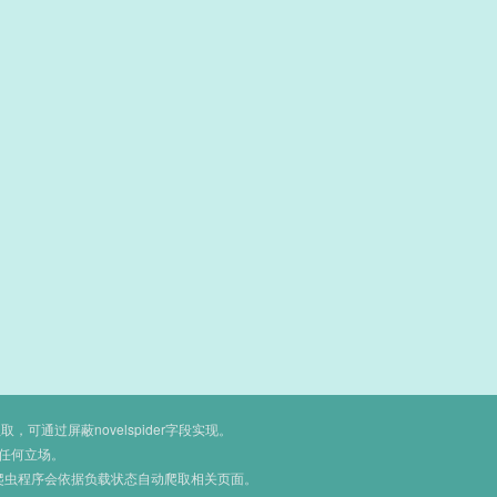
通过屏蔽novelspider字段实现。
任何立场。
爬虫程序会依据负载状态自动爬取相关页面。