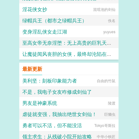
淫花侠女抄
混瑶池的剑仙
绿帽兵王（都市之绿帽兵王）
佚名
变身淫乱侠女走江湖
yuyues
至高女帝无奈淫堕：无上高贵的巨乳天界女帝被迫嫁给矮小猥琐凡人并堕落成喷乳饮尿母狗！
让魔徒闻风丧胆的女侠，最终却沦陷在了自己女儿的肉棒之下
枯藤老树
Daiakko
最新更新
美利坚：刻板印象能力者
自由的竹鼠
不是，我电子女友咋修成剑仙了
男友是神豪系统
宇宙无敌暴龙烧鹅
陵渡
虐徒就变强，我抽出绝世女剑仙！
巨懒虫
勇者可以不活，但不能没活
Tokyo哥斯拉
领主求生：从残破小院开始攻略
中华小铁匠