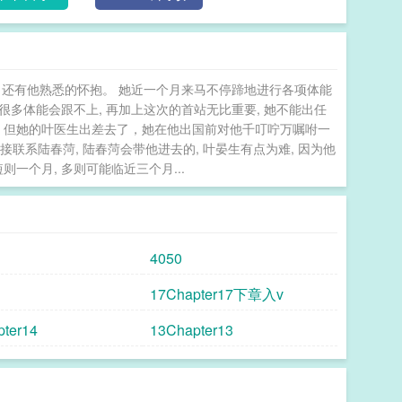
, 还有他熟悉的怀抱。 她近一个月来马不停蹄地进行各项体能
很多体能会跟不上, 再加上这次的首站无比重要, 她不能出任
，但她的叶医生出差去了，她在他出国前对他千叮咛万嘱咐一
系陆春菏, 陆春菏会带他进去的, 叶晏生有点为难, 因为他
一个月, 多则可能临近三个月...
4050
17Chapter17下章入v
ter14
13Chapter13