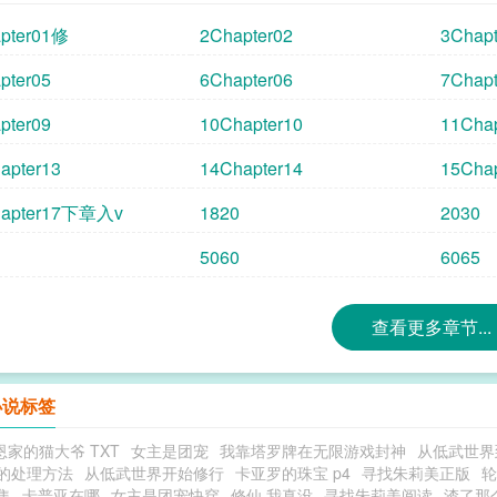
pter01修
2Chapter02
3Chapt
pter05
6Chapter06
7Chapt
pter09
10Chapter10
11Chap
apter13
14Chapter14
15Chap
hapter17下章入v
1820
2030
5060
6065
查看更多章节...
小说标签
恩家的猫大爷 TXT
女主是团宠
我靠塔罗牌在无限游戏封神
从低武世界
的处理方法
从低武世界开始修行
卡亚罗的珠宝 p4
寻找朱莉美正版
轮
集
卡普亚在哪
女主是团宠快穿
修仙 我真没
寻找朱莉美阅读
渣了那