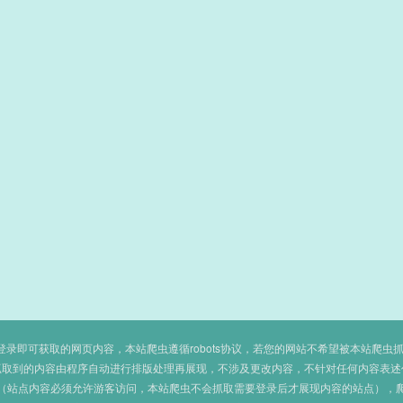
即可获取的网页内容，本站爬虫遵循robots协议，若您的网站不希望被本站爬虫抓取，可
抓取到的内容由程序自动进行排版处理再展现，不涉及更改内容，不针对任何内容表述
（站点内容必须允许游客访问，本站爬虫不会抓取需要登录后才展现内容的站点），