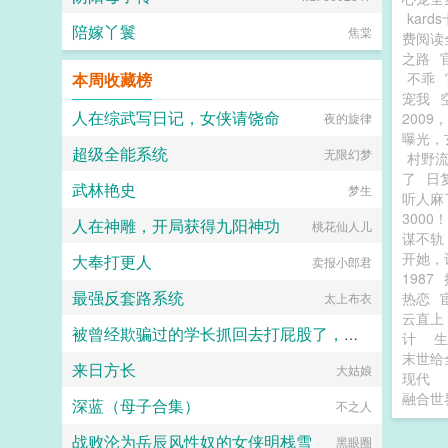
kard
陪嫁丫鬟
焦棠
费阅读
之路
本周收藏榜
不乖
宠我
人在综武写日记，女侠请饶命
200
夜的旋律
曝光，
超级全能系统
无限幻梦
村野
了
日
武林艳史
梦生
听人麻
3000！
人在神雕，开局获得九阳神功
桃花仙人儿
谋不轨
开她，
大奉打更人
卖报小郎君
1987
最强反套路系统
热恋
太上布衣
云直上
被曾经欺骗过的学长抓回去打屁股了，嘤嘤（1v1 sp）
计
末世给
来日方长
酒色馒头
大姑娘
现代
融合世
深蓝（母子合集）
不之人
战败沦为岳辰风性奴的女侠明栈雪
黑眼圈