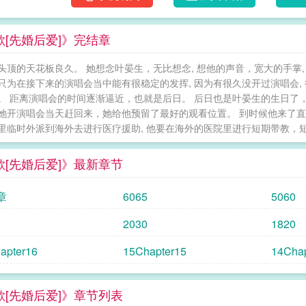
欲[先婚后爱]》完结章
头顶的天花板良久。 她想念叶晏生，无比想念, 想他的声音，宽大的手掌
只为在接下来的演唱会当中能有很稳定的发挥, 因为有很久没开过演唱会, 
。 距离演唱会的时间逐渐逼近，也就是后日。 后日也是叶晏生的生日了
她开演唱会当天赶回来，她给他预留了最好的观看位置。 到时候他来了直接联
里临时外派到海外去进行医疗援助, 他要在海外的医院里进行短期带教，短则
欲[先婚后爱]》最新章节
章
6065
5060
2030
1820
apter16
15Chapter15
14Chap
欲[先婚后爱]》章节列表