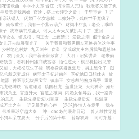
梨花诺歌曲
乖乖小夫郎 晋江
清冷美人完结
我老婆又活了免
皇后竟是我亲娘
官途，搭上女领导之后！
千里宦途
升迁
相亲认错人，闪婚千亿女总裁
二嫁好孕，残疾世子宠疯了
出
仙帝重生，我有一个紫云葫芦
财阀小甜妻：老公，乖乖
孩子
我靠读书成圣人
薄太太今天又被扒马甲了
重回
共享女友
镇龙棺，阎王命
上瘾禁忌
爱欲之潮
假千金身世
被女儿开去航展曝光了！
关于我哥和我男朋友互换身体这件事
乡村绝色村姑
九天剑主
春漾
穿成虐文主角后我和霸总he
了
农门医女：我带着全家致富了
大明：诏狱讲课，老朱偷
赔钱货，看我种田跑商成富婆
悟性逆天：模型机悟出龙警
又甜，大叔彻底失了控
我委身病娇反派后，男主黑化了
图
亿总裁宠妻成狂
病弱太子妃超凶的
医妃她日日想休夫
放
道跪舔
神医毒妃腹黑宝宝
镇南王
女总裁的贴身高手
重返
九龙乾坤诀
官道雄途
镇国狂龙
盖世狂龙
天剑神帝
婚后
市我为王
官道升天
官道之破局
闪婚女领导后，我一路青
生的意思
生欲先婚后爱txt百度
生欲先婚后爱一根温度
成万土之主
听见暴君的心声
[足球]多情人在意甲
我在
带着星球穿越大秦
绅士daddy的喂养日记
兽人雄性穿越
小狗耳朵在夏天
分手后的第十年
替嫁双姝
同时穿越：