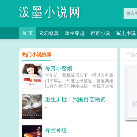
泼墨小说网
首 页
玄幻修真
重生穿越
都市小说
军史小说
热门小说推荐
泼
修真小赘婿
半年前，我机缘巧合下，得以入赘豪
门半年后，却遭岳母威逼，被迫离婚
以鲜血激活的神秘戒指，为我开启快
意恩仇的第二人生！...
重生末世：我囤百亿物资坐等末世
...
寻宝神瞳
...