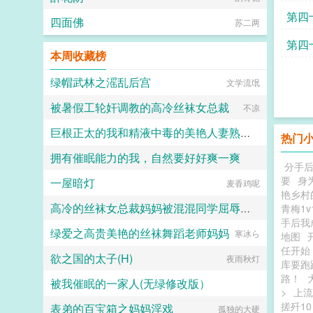
读
第四
四面佛
苏二两
第四
本周收藏榜
绿帽武林之滛乱后宫
文学流氓
被暑假工轮奸调教的高冷丝袜女总裁
不凉
巨根正太的我和精液中毒的美艳人妻熟女们
热门
拥有催眠能力的我，自然要好好爽一爽
佚名
分手
要
身
一屋暗灯
无所事事之人
麦香鸡呢
艳乡村
高冷的丝袜女总裁妈妈被混混同学屈辱玩弄
青梅1
手后我
绿爱之高贵美艳的丝袜舞蹈老师妈妈
hhkdesu
寒冰ら
地图
任开始
欲之国的太子(H)
夜雨秋灯
库要跑
路！
被我催眠的一家人(无绿修改版）
>
上流
搓歼1
表弟的百宝箱之妈妈淫戏
快乐的老色批
孤独的大硬