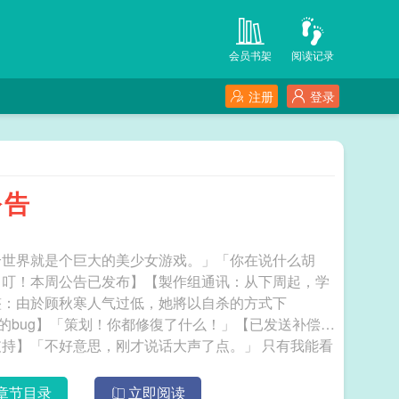
会员书架
阅读记录
注册
登录
公告
个世界就是个巨大的美少女游戏。」「你在说什么胡
【叮！本周公告已发布】【製作组通讯：从下周起，学
整：由於顾秋寒人气过低，她將以自杀的方式下
的bug】「策划！你都修復了什么！」【已发送补偿：
「不好意思，刚才说话大声了点。」 只有我能看
章节目录
立即阅读