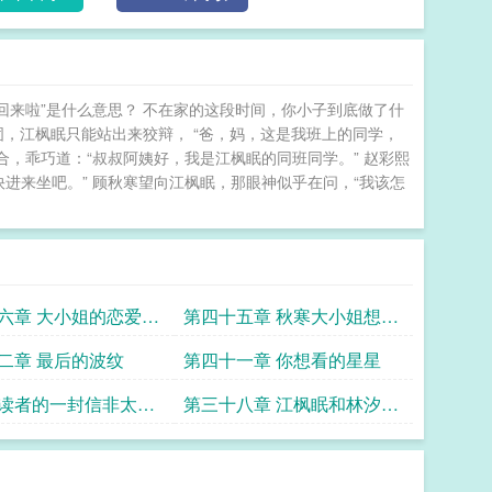
回来啦”是什么意思？ 不在家的这段时间，你小子到底做了什
固，江枫眠只能站出来狡辩， “爸，妈，这是我班上的同学，
合，乖巧道：“叔叔阿姨好，我是江枫眠的同班同学。” 赵彩熙
进来坐吧。” 顾秋寒望向江枫眠，那眼神似乎在问，“我该怎
六章 大小姐的恋爱计
第四十五章 秋寒大小姐想要
我挽留
二章 最后的波纹
第四十一章 你想看的星星
读者的一封信非太监
第三十八章 江枫眠和林汐汐
放心阅读
的小熊求追读