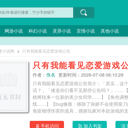
网游小说
科幻小说
灵异小说
言情小说
其他小说
墨小说网
>
只有我能看见恋爱游戏公告
只有我能看见恋爱游戏
作者：
佚名
更新时间：2026-07-08 06:10:29
只有我能看见恋爱游戏公告简介：「其实，这
话？」「难道你们看不见那些公告吗？」……
校將转来一位新的美少女同学……】【角色调
线……】【bug修復：移除了病娇不会使用柴刀
免疫物理伤害的道具，感谢玩家对本款游戏的支持】
见恋爱游戏公告
手机访问
加入书架