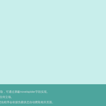
通过屏蔽novelspider字段实现。
任何立场。
爬虫程序会依据负载状态自动爬取相关页面。