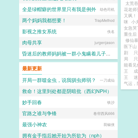
太荒
全是绿帽癖的世界里只有我是例外
花老师
劫色司机
又飒！
两个妈妈我都想要！
TrapMethod
咪
小
女急哭
影视之推女系统
佚名
重生后
修仙
肉母共享
jurgenjason
医下山
剧
昏迷后的教师妈妈被一群小鬼瞒着儿子肏成人肉飞机杯，穴里塞满垃圾高潮喷水！
局
只
能看见
hulu
最新更新
王
成
王
迷
开局一群噬金虫，说我驯虫师弱？
一刀成仙
气运，
救命！这里到处都是阴暗批（西幻NPH）
妙手回春
Loriny
铁沙
官路之谁与争锋
卷帘西风666
最强小神农
荷椒侠
拥有金手指后她开始为所欲为（nph）