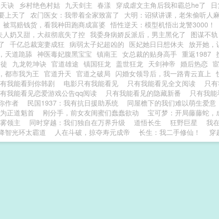
吞天诀
乡村绝色村姑
九天剑主
春漾
穿成虐文主角后我和霸总he了
日
要上天了
农门医女：我带着全家致富了
大明：诏狱讲课，老朱偷听人
被骂赔钱货，看我种田跑商成富婆
悟性逆天：模型机悟出龙警3000！
夫人奶又甜，大叔彻底失了控
我委身病娇反派后，男主黑化了
图谋不轨
了
千亿总裁宠妻成狂
病弱太子妃超凶的
医妃她日日想休夫
放开她，
，天道跪舔
神医毒妃腹黑宝宝
镇南王
女总裁的贴身高手
重返1987
暴徒
九龙乾坤诀
官道雄途
镇国狂龙
盖世狂龙
天剑神帝
婚后热恋
，都市我为王
官道升天
官道之破局
闪婚女领导后，我一路青云直上
只有我能看到你韩剧
电影只有我能看见
只有我能看见全文阅读
只
有我能看见恋爱游戏公告qq阅读
只有我能看见的隐藏新番
只有我
你作者
民国1937：我有抗日援助系统
同屋檐下的我们难以萌生爱意
为正道魁首
刚分手，前女友闺蜜们蠢蠢欲动
宝可梦：开局藤藤蛇，
雾领主
同时穿越：我们独自在万界升级
道悟长生
狂野巨星
我
降智光环太霸道
人在斗破，掠夺寿元成帝
长生：我二手修仙！
穿