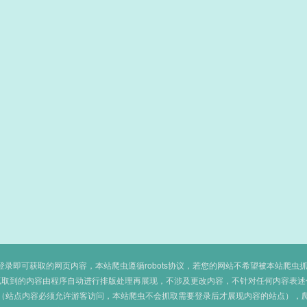
即可获取的网页内容，本站爬虫遵循robots协议，若您的网站不希望被本站爬虫抓取，可
抓取到的内容由程序自动进行排版处理再展现，不涉及更改内容，不针对任何内容表述
（站点内容必须允许游客访问，本站爬虫不会抓取需要登录后才展现内容的站点），