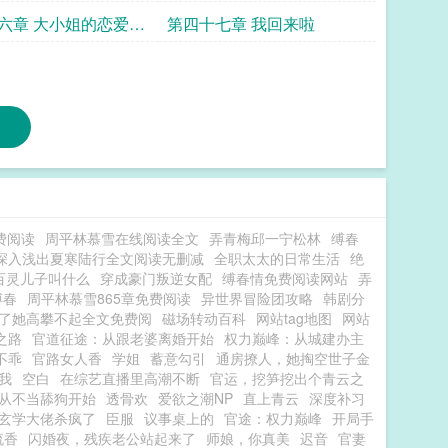
lgrz的500点幣打赏
六章 大小姐的恋爱计
第四十七章 我回来啦
费阅读
周平林慕雪在线阅读全文
弄青梅邱一宁松林
缚春
深入浅出夏寒陆行全文阅读无删减
全职太太的日常生活
绝
百灵儿子叫什么
穿成豪门叛逆女配
缚春情免费阅读网站
弄
缚春
周平林慕雪865章免费阅读
异世界冒险团攻略
韩剧分
了她高攀不起全文免费阅
磁场转动百科
网站tag地图
网站
之路
官道征途：从跟老婆离婚开始
权力巅峰：从城建办主
不乖
官路女人香
学姐
蓄意勾引
通房撩人，她掏空世子金
我
空白
在综艺直播里高潮不断
官运，挖笋挖出个青云之
，从不当舔狗开始
透骨欢
爱欲之潮NP
直上青云
深度补习
玄学大佬杀疯了
臣服
议事桌上的
官途：权力巅峰
开局手
流香
闪婚夜，残疾老公站起来了
师娘，你真美
迟音
官妻