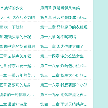
 水族馆的少女
第四章 真是当爹又当妈
 大小姐吃点巧克力吧
第八章 苏云舒是能成为妈妈
的女孩
章 摸一下就好
第十二章 只好穿你的衣服啦
章 花钱买票的神秘少
第十六章 她不喝我喝
章 顾秋寒的胡闹厨房
第二十章 因为你腰太细了
三章 去搞点关东煮求
第二十四章 该怎么追女生啊
求追读
七章 好东西要一起分
第二十八章 炸药包小姐和好
脾气先生
一章 一眼万年的盖世
第三十二章 秋寒大小姐想要
变温柔
五章 富萝莉的贴身高
第三十六章 我想要那个小熊
读者的一封信非太监
第三十九章 雨落狂流之夜求
放心阅读
追读
二章 最后的波纹
第四十三章 雨过天晴感谢