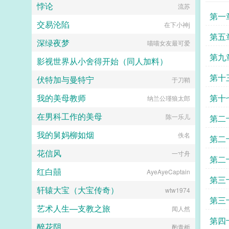
悖论
流苏
的小豆丁只能靠一身过硬的玄学本领
第一
算命赚钱。可算着算着成了京圈最炙
交易沦陷
在下小神j
手可热的大师。不仅她的总裁爹找上
门来，就连昔日的仇人也争相求她算
第五
深绿夜梦
喵喵女友最可爱
命。谢安见此灿然一笑钱留下，命也
是。...
么
第九
影视世界从小舍得开始（同人加料）
第十
伏特加与曼特宁
belive@@
于刀鞘
班
我的美母教师
第十
纳兰公瑾狼太郎
在男科工作的美母
的口
陈一乐儿
第二
我的舅妈柳如烟
佚名
第二
花信风
一寸舟
第二
红白囍
AyeAyeCaptain
学姐
第三
轩辕大宝（大宝传奇）
wtw1974
第三
艺术人生—支教之旅
闻人然
限求
第四
醉花阴
酌青栀