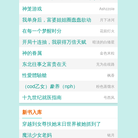
神笼游戏
Ashzzoie
风浪卷卷
我单身后，富婆姐姐圈蠢蠢欲动
月下冰河
在每一个梦醒时分
花前灯火
开局十连抽，我获得万倍天赋
暗淡的白矮星
神的眷属
金色米粒
东北往事之富贵在天
无为在歧路
性愛體驗艙
枫香
（cod乙女）豢养（nph）
粉色蒸馏水
十九世纪就医指南
号西风
新书入库
穿越到女尊扶她末日世界被她抓到了
魔法少女老妈
扶她×美少年
铭月