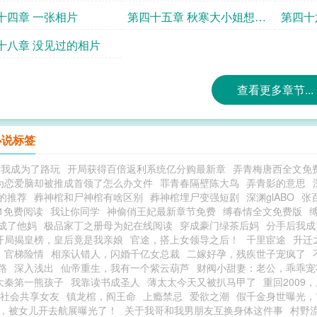
十四章 一张相片
第四十五章 秋寒大小姐想要
第四十
我挽留
划
十八章 没见过的相片
查看更多章节...
小说标签
后我成为了路玩
开局获得百倍返利系统亿分购最新章
弄青梅唐西全文免
为恋爱脑却被推成首领了怎么办文件
罪青春隔壁陈大鸟
弄青影的意思
的推荐
葬神棺和尸神棺有啥区别
葬神棺埋尸变强短剧
深渊glABO
张
v1免费阅读
我让你同学
神偷俏王妃最新章节免费
缚春情全文免费版
成了他妈
极品家丁之册母为妃在线阅读
穿成豪门绿茶后妈
分手后我成
开局揭皇榜，皇后竟是我亲娘
官途，搭上女领导之后！
千里宦途
升迁
官梯险情
相亲认错人，闪婚千亿女总裁
二嫁好孕，残疾世子宠疯了
路
深入浅出
仙帝重生，我有一个紫云葫芦
财阀小甜妻：老公，乖乖宠
大秦第一熊孩子
我靠读书成圣人
薄太太今天又被扒马甲了
重回2009
社会共享女友
镇龙棺，阎王命
上瘾禁忌
爱欲之潮
假千金身世曝光，
0，被女儿开去航展曝光了！
关于我哥和我男朋友互换身体这件事
村野