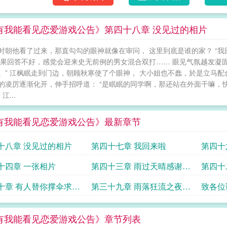
有我能看见恋爱游戏公告》第四十八章 没见过的相片
时朝他看了过来，那直勾勾的眼神就像在审问， 这里到底是谁的家？ “我
如果回答不好，感觉会迎来史无前例的男女混合双打…… 眼见气氛越发凝
。” 江枫眠走到门边，朝顾秋寒使了个眼神， 大小姐也不蠢，於是立马配
的凌厉逐渐化开，伸手招呼道： “是眠眠的同学啊，那还站在外面干嘛，快
江...
有我能看见恋爱游戏公告》最新章节
十八章 没见过的相片
第四十七章 我回来啦
第四十
划
十四章 一张相片
第四十三章 雨过天晴感谢
第四十
lgrz的500点幣打赏
十章 有人替你撑伞求追
第三十九章 雨落狂流之夜求
致各位
追读
声明可
有我能看见恋爱游戏公告》章节列表