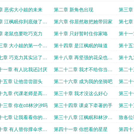
章 恶劣大小姐的未来
第二章 新角色出现
第三章
章 江枫眠你到底做了什
第六章 你居然敢把她带回家
第七章
章 老鼠也要吃巧克力
第十章 只好暂时住你家咯
第十一
三章 大小姐的第一个跟
第十四章 是江枫眠的味道
第十五
女
七章 巧克力其实沾了我
第十八章 再坚强的花朵也需
第十九
水
要养分
十一章 有人比我还討厌
第二十二章 我才不给你当女
第二十
僕
追读
十五章 让他尝尝甜头
第二十六章 成为我的坐骑吧
第二十
享
十九章 代课老师是高冷
第三十章 我才没这么好心
第三十
大侠
十三章 你在c0林汐汐吗
第三十四章 课桌下牵著的手
第三十
手
十七章 让我看看你的极
第三十八章 江枫眠和林汐汐
致各位
追读
的小熊求追读
声明可
十章 有人替你撑伞求追
第四十一章 你想看的星星
第四十