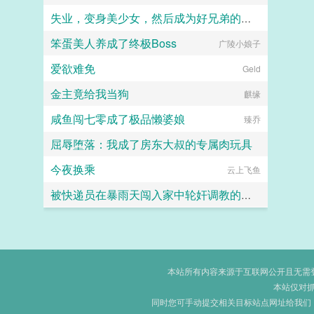
失业，变身美少女，然后成为好兄弟的妻子
笨蛋美人养成了终极Boss
广陵小娘子
ttzt
爱欲难免
Geld
金主竟给我当狗
麒缘
咸鱼闯七零成了极品懒婆娘
臻乔
屈辱堕落：我成了房东大叔的专属肉玩具
今夜换乘
amanda9022
云上飞鱼
被快递员在暴雨天闯入家中轮奸调教的高冷绝美母亲
张小凡
本站所有内容来源于互联网公开且无需登录
本站仅对
同时您可手动提交相关目标站点网址给我们