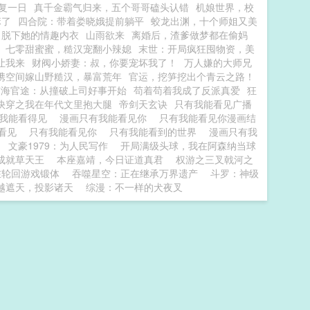
复一日
真千金霸气归来，五个哥哥磕头认错
机娘世界，校
麻了
四合院：带着娄晓娥提前躺平
蛟龙出渊，十个师姐又美
脱下她的情趣内衣
山雨欲来
离婚后，渣爹做梦都在偷妈
七零甜蜜蜜，糙汉宠翻小辣媳
末世：开局疯狂囤物资，美
让我来
财阀小娇妻：叔，你要宠坏我了！
万人嫌的大师兄
携空间嫁山野糙汉，暴富荒年
官运，挖笋挖出个青云之路！
宦海官途：从撞破上司好事开始
苟着苟着我成了反派真爱
狂
快穿之我在年代文里抱大腿
帝剑天玄诀
只有我能看见广播
有我能看得见
漫画只有我能看见你
只有我能看见你漫画结
能看见
只有我能看见你
只有我能看到的世界
漫画只有我
文豪1979：为人民写作
开局满级头球，我在阿森纳当球
成就草天王
本座嘉靖，今日证道真君
权游之三叉戟河之
在轮回游戏锻体
吞噬星空：正在继承万界遗产
斗罗：神级
越遮天，投影诸天
综漫：不一样的犬夜叉