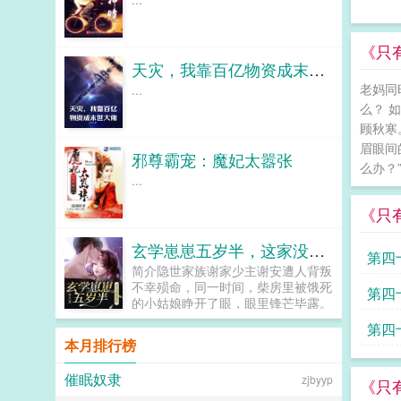
《只
天灾，我靠百亿物资成末世大佬
老妈同
...
么？ 
顾秋寒
眉眼间
邪尊霸宠：魔妃太嚣张
么办？” 
...
《只
玄学崽崽五岁半，这家没我都得散
第四
简介隐世家族谢家少主谢安遭人背叛
不幸殒命，同一时间，柴房里被饿死
第四
的小姑娘睁开了眼，眼里锋芒毕露。
她重生归来势必要将背叛她谋害她的
第四
人挫骨扬灰，夺回属于她的一切。不
本月排行榜
过在那之前，她要先替小姑娘完成遗
读
愿，找到她的亲生父母。可没想到，
催眠奴隶
zjbyyp
小姑娘的亲生母亲竟是是黑红界的顶
《只
流，并且负债三亿。母债女偿，五岁