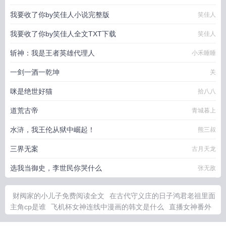
我要收了你by笑佳人小说完整版
笑佳人
我要收了你by笑佳人全文TXT下载
笑佳人
斩神：我是王者英雄代理人
小禾睡睡
一剑一酒一乾坤
关
咪是绝世好猫
拾八八
道荒古帝
青城暮上
水浒，我王伦从狱中崛起！
熊三叔
三界无案
古月天龙
选我当御史，李世民你哭什么
张无敌
财阀家的小儿子免费阅读全文
在古代守义庄的日子鸿君老祖里面
主角cp是谁
飞机杯女神连线中漫画的韩文是什么
直播女神番外
突破01bz免费阅读
玲珑四犯盘
陆羽最新章节更新了没
陆羽最