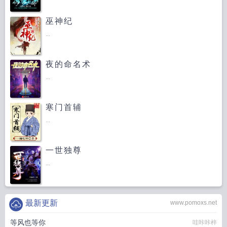
巫神纪
...
夜的命名术
...
寒门首辅
...
一世独尊
...
最新更新
www.pomoxs.net
等风也等你
哇咔咔梓