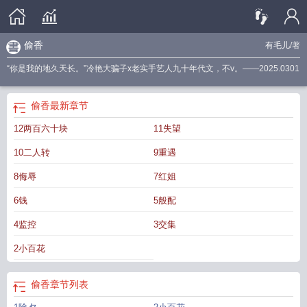
偷香
有毛儿
/著
“你是我的地久天长。”冷艳大骗子x老实手艺人九十年代文，不v。——2025.0301
偷香
最新章节
12两百六十块
11失望
10二人转
9重遇
8侮辱
7红姐
6钱
5般配
4监控
3交集
2小百花
偷香
章节列表