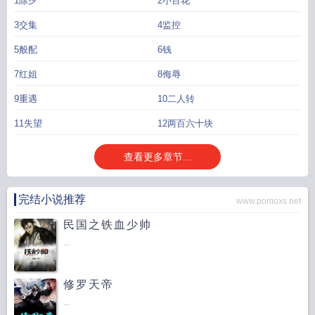
1除夕
2小百花
3交集
4监控
5般配
6钱
7红姐
8侮辱
9重遇
10二人转
11失望
12两百六十块
查看更多章节...
完结小说推荐
www.pomoxs.net
民国之铁血少帅
...
修罗天帝
...