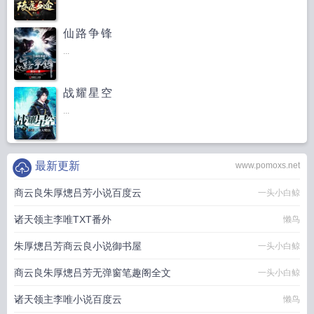
仙路争锋
...
战耀星空
...
最新更新
www.pomoxs.net
商云良朱厚熜吕芳小说百度云
一头小白鲸
诸天领主李唯TXT番外
懒鸟
朱厚熜吕芳商云良小说御书屋
一头小白鲸
商云良朱厚熜吕芳无弹窗笔趣阁全文
一头小白鲸
诸天领主李唯小说百度云
懒鸟