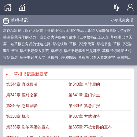
草根书记
小草儿尖尖
/著
新作品出炉，欢迎大家前往番茄小说阅读我的作品，希望大家能够喜欢，你们的
关注是我写作的动力，我会努力讲好每个故事！...
草根书记王庆喜
草根书记李天
冀一名草根公务员的仕途之路
草根领导
草根书记李天翼
草根书生
草根书记选
调生报到
草根书记梦入洪荒
草根记
草根书记李天冀是哪部
草根书记韩景从村
官到高层
草根书记李天义
草根书记免费阅读
草根书记李天意刘晓宁
草根书记
杨善洲
草根书记的百姓情怀
草根书记李天翼全文阅读
草根书记小诸葛
草根马
书记
草根书记小诸葛简介
草根女书记
草根书记什么意思
草根书记李天骥是哪
草根书记
最新章节
部
草根书记李天冀故事
草根书记有声
草根书记李天骥一名草根公务员的仕途之
第344章 真戏假演
第343章 合计后的
路
草根首长简介
草根书记杨兆顺
草根书记李天冀陈诗琪
草根书记李天冀
草根
是谁
草根书室
草根书记是谁
草根ceo
草根书记李天意
草根老总
草根投资董事
第342章 应对之策
第341章 登门求生
长
草根书记李天翼是哪部
草根书记新评书
草根王简介 简介
草根班子
草根新
书
草根董事长
第340章 忍痛割爱
第339章 紧急汇报
第338章 机会
第337章 方式独特
第336章 影响深远的宣布
第335章 不按套路的宣布