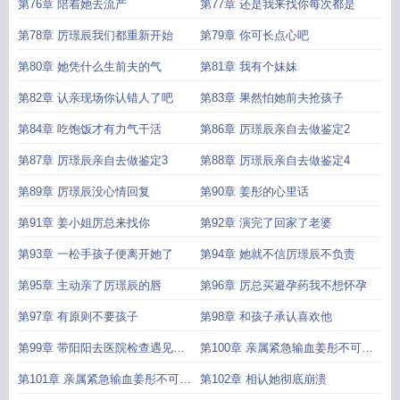
第76章 陪着她去流产
第77章 还是我来找你每次都是
第78章 厉璟辰我们都重新开始
第79章 你可长点心吧
第80章 她凭什么生前夫的气
第81章 我有个妹妹
第82章 认亲现场你认错人了吧
第83章 果然怕她前夫抢孩子
第84章 吃饱饭才有力气干活
第86章 厉璟辰亲自去做鉴定2
第87章 厉璟辰亲自去做鉴定3
第88章 厉璟辰亲自去做鉴定4
第89章 厉璟辰没心情回复
第90章 姜彤的心里话
第91章 姜小姐厉总来找你
第92章 演完了回家了老婆
第93章 一松手孩子便离开她了
第94章 她就不信厉璟辰不负责
第95章 主动亲了厉璟辰的唇
第96章 厉总买避孕药我不想怀孕
第97章 有原则不要孩子
第98章 和孩子承认喜欢他
第99章 带阳阳去医院检查遇见熟
第100章 亲属紧急输血姜彤不可以
人
1
第101章 亲属紧急输血姜彤不可以
第102章 相认她彻底崩溃