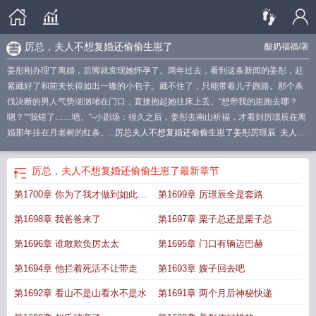
厉总，夫人不想复婚还偷偷生崽了
酸奶福福
/著
姜彤刚办理了离婚，后脚就发现她怀孕了。两年过去，看到这条新闻的姜彤，赶
紧藏好了和前夫长得如出一辙的小包子。藏不住了，只能带着儿子跑路。那个杀
伐决断的男人气势汹汹堵在门口，直接抱起她往床上丢。“想带我的崽跑去哪？
嗯？”“我错了……唔。”-小剧场：很久之后，姜彤去南山祈福，才看到厉璟辰在离
婚那年挂在月老树的红条。...
厉总夫人不想复婚还偷偷生崽了姜彤厉璟辰
夫人不
想复婚还偷偷生崽了zip
夫人不想复婚还偷偷生崽了 (酸奶福福)
厉总夫人她不自
私
夫人不想复婚还偷偷生崽了最新章节
厉总夫人不想复婚还偷偷生崽了大结局
厉总，夫人不想复婚还偷偷生崽了
最新章节
是什么
厉总夫人不想复婚还偷偷生崽了短剧在线观看
夫人不想复婚还偷偷生崽
第1700章 你为了我才做到如此地
第1699章 厉璟辰全是套路
了一共多少集
夫人不想复婚还偷偷生崽了短剧
厉总夫人不想复婚还偷偷生崽了
结局
夫人不想复婚还偷偷生崽了一共多少章节
夫人不想复婚还偷偷生崽了
步吗
第1698章 我爸爸来了
第1697章 栗子总还是栗子总
Txt
夫人不想复婚还偷偷生崽了 结局
夫人不想复婚还偷偷生崽了 第501章
夫人
不想复婚还偷偷生崽了 姜彤
夫人不想复婚还偷偷生崽了 目录共1344章
厉总夫
第1696章 谁敢欺负厉太太
第1695章 门口有辆迈巴赫
人最不致死
厉总夫人不想复婚还偷偷生崽了大
厉总夫人不想复婚还偷偷生崽了
第1694章 他拦着死活不让带走
第1693章 嫂子回去吧
短剧在哪能看001
厉总夫人不想复婚还偷偷生崽了百度
夫人不想复婚还偷偷生
崽了 从哪里看
夫人不想复婚还偷偷生崽了
夫人她还罪不至死
夫人不想复婚还
第1692章 看山不是山看水不是水
第1691章 两个月后神秘快递
偷偷生崽了完整版
夫人她罪不
夫人不想复婚还偷偷生崽了 书许
厉总夫人不想