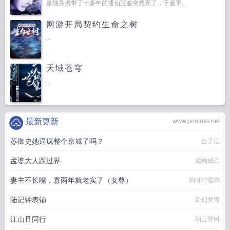
是随身携带了十多年的通仙宝鉴突然亮了，于是乎...
网游开局契约生命之树
...
天域苍穹
...
最新更新
www.pomoxs.net
苏御史她逼疯整个京城了吗？
公子泓
孟婆大人踩过界
成物成己
妻主不长嘴，寡两年就老实了（女尊）
响叮咛哐啷
陆记钟表铺
新幻梦海
江山且同行
朝云野树