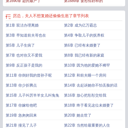
第1690章 赵氏破产了
第1689章 姜彤你好样的
复婚还偷偷生崽了全集
厉总夫人不想复婚还偷偷生崽了 完结了吗
厉总 夫人
她
夫人不想复婚还偷偷生崽了 第505章
夫人不想复婚还偷偷生崽了更新时间
夫
人不想复婚还偷偷生崽了全文
夫人不想复婚还偷偷生崽了 第500章
夫人不想复
厉总，夫人不想复婚还偷偷生崽了
章节列表
婚还偷偷生崽了听书
夫人不想复婚还偷偷生崽了厉璟辰姜
厉总夫人不想复婚还
第1章 双洁办理离婚
第2章 成为亿万霸总
偷偷生崽了全文阅读
夫人不想复婚还偷偷生崽了 txt
夫人不想复婚还偷偷生崽了
目录共1326章
厉总夫人不想复婚还偷偷生崽了结局姜彤和厉璟辰
夫人不想复婚
第3章 早知道前夫哥也在
第4章 争取儿子的抚养权
还偷偷生崽了 目录共1502章
夫人不想复婚还偷偷生崽了全文免费阅读
夫人不想
复婚还偷偷生崽了 在线阅读
第5章 儿子生病了
厉总又吃醋了免费阅读
第6章 已经有未婚妻了
厉总夫人最不
夫人她罪不
至死[比心
厉总夫人不想复婚还偷偷生崽了短剧
厉总夫人不想复婚还偷偷生崽了
第7章 也对你又不爱我
第8章 我已经有新的家庭
txt
厉总夫人不想复婚还偷偷生崽了在哪里可以听
厉总夫人不想复婚还偷偷生崽
了全文
厉总夫人不想复婚还偷偷生崽了类似书籍
夫人不想复婚还偷偷生崽了 目
第9章 反正孩子是我的
第10章 因为他的爱她不稀罕
录共1358章
夫人不想复婚还偷偷生崽了结局
夫人不想复婚还偷偷生崽了作者
第11章 你倒好我的曾孙子呢
第12章 和前夫睡一个房间
酸
厉总夫人不想复婚还带崽跑路
夫人不想复婚还偷偷生崽了 笔趣阁
厉总夫人
不想复婚还偷偷生崽了 857
夫人不想复婚还偷偷生崽了 目录共1498章
厉总夫人
第13章 你少折腾点
第14章 去起诉她你不怕丢脸的话
不想复婚还偷偷生崽了全文免费阅读
夫人不想复婚还偷偷生崽了 翻译
厉总他又
第15章 儿子叫厉羊羊女儿叫兔兔
第16章 放心把彤彤交给我
吃醋了免费
厉总夫人不想复婚还偷偷生崽了结局怎么样
夫人不想复婚还偷偷生
崽了 酸奶福福
厉总夫人不想复婚还偷偷生崽了免费阅读
夫人不想复婚还偷偷生
第17章 你嫁给他吧
第18章 终于看见这位未婚妻了
崽了 目录共1530章
夫人不想复婚还偷偷生崽了 目录共1562章
厉总夫人不想复
婚还偷偷生崽了大结局
夫人不想复婚还偷偷生崽了大结局
第19章 急匆匆回来
第20章 她去世了
第21章 撞见了儿子
第22章 当然给最重要的人住