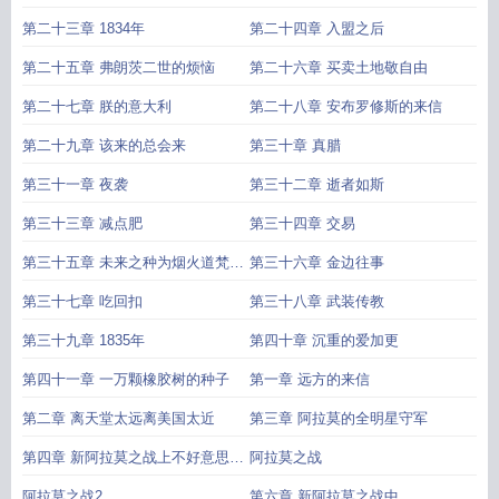
第二十三章 1834年
第二十四章 入盟之后
第二十五章 弗朗茨二世的烦恼
第二十六章 买卖土地敬自由
第二十七章 朕的意大利
第二十八章 安布罗修斯的来信
第二十九章 该来的总会来
第三十章 真腊
第三十一章 夜袭
第三十二章 逝者如斯
第三十三章 减点肥
第三十四章 交易
第三十五章 未来之种为烟火道梵和
第三十六章 金边往事
过生日的神州布武天下封刀加更
第三十七章 吃回扣
第三十八章 武装传教
第三十九章 1835年
第四十章 沉重的爱加更
第四十一章 一万颗橡胶树的种子
第一章 远方的来信
第二章 离天堂太远离美国太近
第三章 阿拉莫的全明星守军
第四章 新阿拉莫之战上不好意思之
阿拉莫之战
前给草稿发出去了
阿拉莫之战2
第六章 新阿拉莫之战中