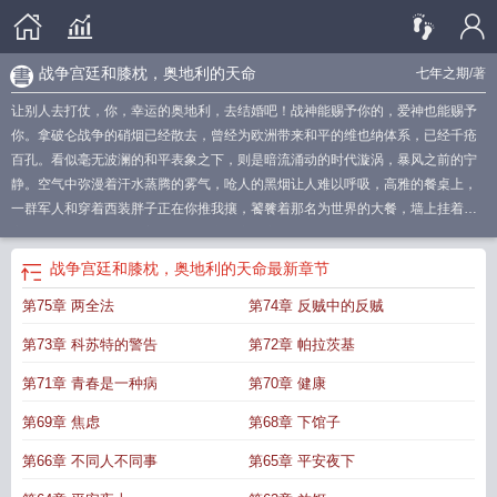
战争宫廷和膝枕，奥地利的天命
七年之期
/著
让别人去打仗，你，幸运的奥地利，去结婚吧！战神能赐予你的，爱神也能赐予
你。拿破仑战争的硝烟已经散去，曾经为欧洲带来和平的维也纳体系，已经千疮
百孔。看似毫无波澜的和平表象之下，则是暗流涌动的时代漩涡，暴风之前的宁
静。空气中弥漫着汗水蒸腾的雾气，呛人的黑烟让人难以呼吸，高雅的餐桌上，
一群军人和穿着西装胖子正在你推我攘，饕餮着那名为世界的大餐，墙上挂着梵
高的自画像，耳边萦绕着圆舞曲。突然音乐变成了进行曲，画面也转到战场，士
兵们迈着正步的整齐队列，走向机枪铁丝网。一颗炮弹落在地面，硝烟过后无数
战争宫廷和膝枕，奥地利的天命
最新章节
骑兵冲向炮兵所在的阵地。伴随着巨大的噪音，一架木制飞机贴着地面飞过，之
第75章 两全法
第74章 反贼中的反贼
后急拉升，冲破云层，光芒四射。
奥地利三十年战争
奥地利的天命校对版
奥地
利的天命七年之
战争宫廷和膝枕奥地利的天命txt
奥地利的天命笔趣阁
奥地利的
第73章 科苏特的警告
第72章 帕拉茨基
宫殿
奥地利的天命百度
奥地利 战争
战争宫廷和膝枕
奥地利的阴谋
奥地利的
天命八月
奥地利的天命顶点
奥地利的天命免费阅读
奥地利的天命软塌的白
第71章 青春是一种病
第70章 健康
肉
奥地利的天命阿佳妮
战后奥地利
奥地利的天命 篱笆好文学网
奥地利的天命
第69章 焦虑
第68章 下馆子
txt
奥地利的天命TXT
奥地利的天命主角那一章登基的
奥地利宫廷剧
奥地利的
天命作
奥地利战争史
奥地利的天命3q中文网
奥地利继承战争的结果
奥地利继
第66章 不同人不同事
第65章 平安夜下
位之战
奥地利的天命 第1864章
奥地利的天命 第1905章
奥地利hogl
奥地利宣