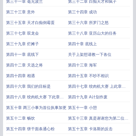
第三十一章 毫无波兰
第三十二章 白痴天才和疯子
第三十三章 意外
第三十四章 成功
第三十五章 天才白痴倒霉蛋
第三十六章 所罗门之怒
第三十七章 双龙会
第三十八章 亚历山大的任务
第三十九章 烂摊子
第四十章 底线上
第四十一章 底线下
关于上架想请教一下各位
第四十二章 天选之将
第四十三章 海军
第四十四章 相遇
第四十五章 不吵不相识
第四十六章 我们的目标是
第四十七章 绞肉机大赛 上此章包
含真腊内容
第四十八章 绞肉机大赛 下此章包
第四十九章 A计划作废
含真腊内容
第五十章 两三小事为首位执事加更
第五十一章 小憩
第五十二章 畅饮
第五十三章 真是谢谢您为第二位执
事加更
第五十四章 饼干面条通心粉
第五十五章 卡洛斯的反击