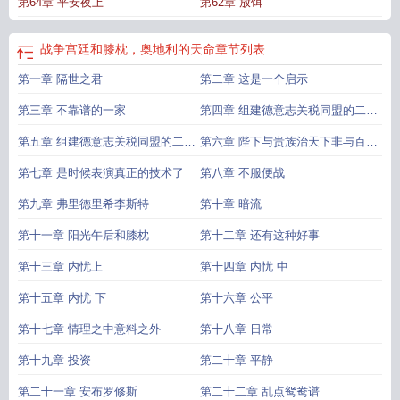
第64章 平安夜上
第62章 放饵
战
奥地利的天命QQ
奥地利的天命起点
奥地利的天命作者七
奥地利的天命无
错
奥地利的天命 第501章
奥地利的天命
奥地利的天命 七年之期
奥地利的天命
笔趣趣
奥地利的天命首发
奥地利的天命篱笆好文学
战争宫廷和膝枕，奥地利的天命
章节列表
第一章 隔世之君
第二章 这是一个启示
第三章 不靠谱的一家
第四章 组建德意志关税同盟的二三
尝试上
第五章 组建德意志关税同盟的二三
第六章 陛下与贵族治天下非与百姓
尝试下
治天下也
第七章 是时候表演真正的技术了
第八章 不服便战
第九章 弗里德里希李斯特
第十章 暗流
第十一章 阳光午后和膝枕
第十二章 还有这种好事
第十三章 内忧上
第十四章 内忧 中
第十五章 内忧 下
第十六章 公平
第十七章 情理之中意料之外
第十八章 日常
第十九章 投资
第二十章 平静
第二十一章 安布罗修斯
第二十二章 乱点鸳鸯谱