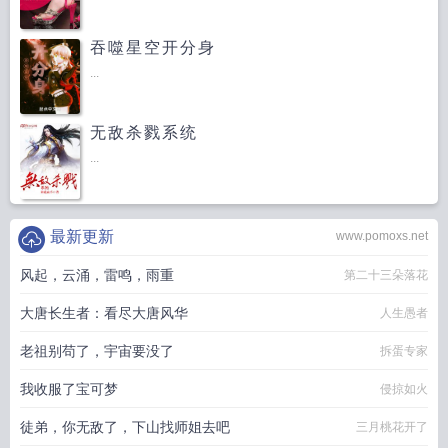
吞噬星空开分身
...
无敌杀戮系统
...
最新更新
www.pomoxs.net
风起，云涌，雷鸣，雨重
第二十三朵落花
大唐长生者：看尽大唐风华
人生愚者
老祖别苟了，宇宙要没了
拆蛋专家
我收服了宝可梦
侵掠如火
徒弟，你无敌了，下山找师姐去吧
三月桃花开了