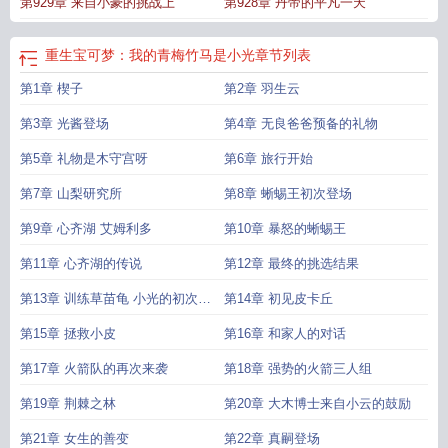
第929章 来自小豪的挑战上
第928章 丹帝的平凡一天
重生宝可梦：我的青梅竹马是小光
章节列表
第1章 楔子
第2章 羽生云
第3章 光酱登场
第4章 无良爸爸预备的礼物
第5章 礼物是木守宫呀
第6章 旅行开始
第7章 山梨研究所
第8章 蜥蜴王初次登场
第9章 心齐湖 艾姆利多
第10章 暴怒的蜥蜴王
第11章 心齐湖的传说
第12章 最终的挑选结果
第13章 训练草苗龟 小光的初次对
第14章 初见皮卡丘
战
第15章 拯救小皮
第16章 和家人的对话
第17章 火箭队的再次来袭
第18章 强势的火箭三人组
第19章 荆棘之林
第20章 大木博士来自小云的鼓励
第21章 女生的善变
第22章 真嗣登场