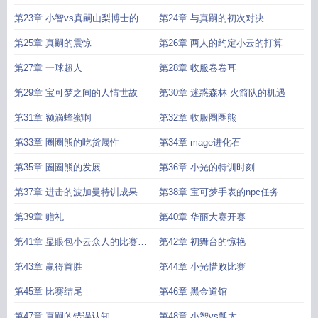
第23章 小智vs真嗣山梨博士的提
第24章 与真嗣的初次对决
议
第25章 真嗣的震惊
第26章 两人的约定小云的打算
第27章 一球超人
第28章 收服卷卷耳
第29章 宝可梦之间的人情世故
第30章 迷惑森林 火箭队的机遇
第31章 额滴蜂蜜啊
第32章 收服圈圈熊
第33章 圈圈熊的吃货属性
第34章 mage进化石
第35章 圈圈熊的发展
第36章 小光的特训时刻
第37章 进击的波加曼特训成果
第38章 宝可梦手表的npc任务
第39章 赠礼
第40章 华丽大赛开赛
第41章 显眼包小云众人的比赛表
第42章 初舞台的惊艳
演
第43章 赢得首胜
第44章 小光惜败比赛
第45章 比赛结尾
第46章 黑金道馆
第47章 真嗣的错误认知
第48章 小智vs瓢太