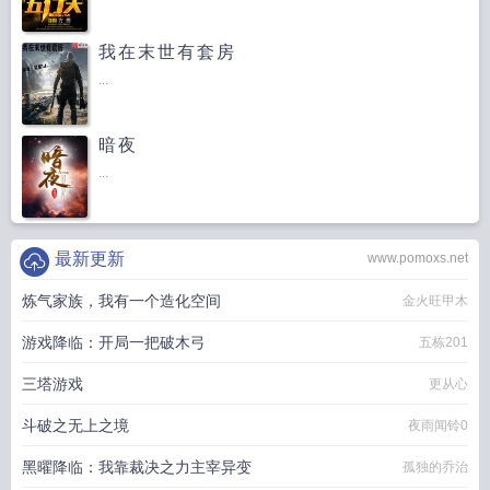
我在末世有套房
...
暗夜
...
最新更新
www.pomoxs.net
炼气家族，我有一个造化空间
金火旺甲木
游戏降临：开局一把破木弓
五栋201
三塔游戏
更从心
斗破之无上之境
夜雨闻铃0
黑曜降临：我靠裁决之力主宰异变
孤独的乔治