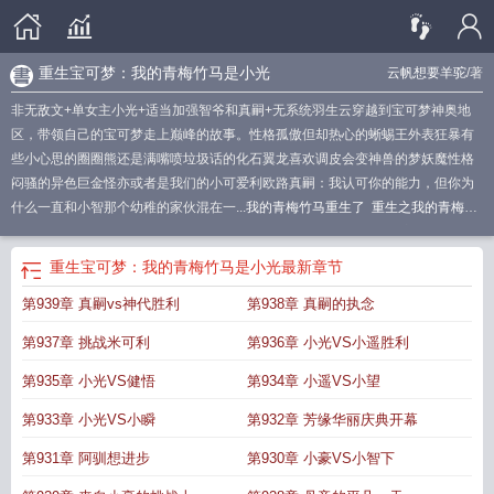
重生宝可梦：我的青梅竹马是小光
云帆想要羊驼
/著
非无敌文+单女主小光+适当加强智爷和真嗣+无系统羽生云穿越到宝可梦神奥地
区，带领自己的宝可梦走上巅峰的故事。性格孤傲但却热心的蜥蜴王外表狂暴有
些小心思的圈圈熊还是满嘴喷垃圾话的化石翼龙喜欢调皮会变神兽的梦妖魔性格
闷骚的异色巨金怪亦或者是我们的小可爱利欧路真嗣：我认可你的能力，但你为
什么一直和小智那个幼稚的家伙混在一...
我的青梅竹马重生了
重生之我的青梅竹
马太甜了
重生我的青梅竹马太甜了
重生我的青梅竹马太粘人
神奇宝贝青梅竹
马
重生之我的青梅竹马
重生宝可梦我的青梅竹马是小光 云帆想要羊驼
重生宝
重生宝可梦：我的青梅竹马是小光
最新章节
可梦
重生我的青梅竹马太甜
重生我的青梅竹马太黏人了
重生宝可梦我的青梅竹
第939章 真嗣vs神代胜利
第938章 真嗣的执念
马是小光 作
重生宝可梦的
重生之我的青梅竹马喜欢我
重生 我的青梅竹马太黏
人
重生宝可梦我的青梅竹马是小光
重生之青梅竹马我有个宝宝
重生宝可梦我的
第937章 挑战米可利
第936章 小光VS小遥胜利
青梅竹马是小光280
神奇宝贝之青梅竹马
重生我的青梅竹马实在太甜了
重生我
的青梅竹马是冰冰
重生宝可梦我的青梅竹马是小光语音
宝可梦青梅是透子
重生
第935章 小光VS健悟
第934章 小遥VS小望
我的青梅竹马萌萌哒
宝可梦之小光青梅竹马
重生宝可梦我的青梅竹马是小光
第933章 小光VS小瞬
第932章 芳缘华丽庆典开幕
TXT
重生超甜我的青梅竹马是病娇
第931章 阿驯想进步
第930章 小豪VS小智下