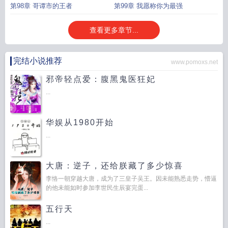
第98章 哥谭市的王者
第99章 我愿称你为最强
查看更多章节...
完结小说推荐
www.pomoxs.net
邪帝轻点爱：腹黑鬼医狂妃
...
华娱从1980开始
...
大唐：逆子，还给朕藏了多少惊喜
李恪一朝穿越大唐，成为了三皇子吴王。因未能熟悉走势，懵逼
的他未能如时参加李世民生辰宴完蛋...
五行天
...