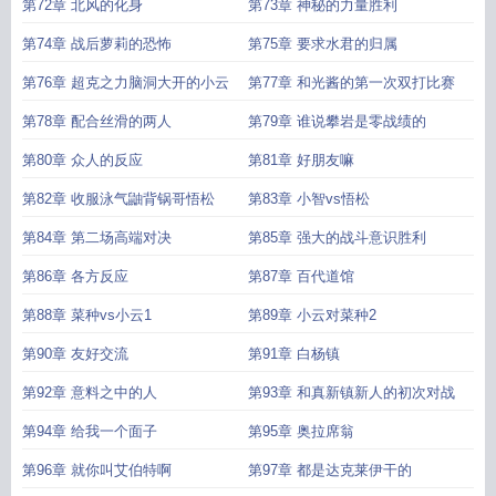
第72章 北风的化身
第73章 神秘的力量胜利
第74章 战后萝莉的恐怖
第75章 要求水君的归属
第76章 超克之力脑洞大开的小云
第77章 和光酱的第一次双打比赛
第78章 配合丝滑的两人
第79章 谁说攀岩是零战绩的
第80章 众人的反应
第81章 好朋友嘛
第82章 收服泳气鼬背锅哥悟松
第83章 小智vs悟松
第84章 第二场高端对决
第85章 强大的战斗意识胜利
第86章 各方反应
第87章 百代道馆
第88章 菜种vs小云1
第89章 小云对菜种2
第90章 友好交流
第91章 白杨镇
第92章 意料之中的人
第93章 和真新镇新人的初次对战
第94章 给我一个面子
第95章 奥拉席翁
第96章 就你叫艾伯特啊
第97章 都是达克莱伊干的