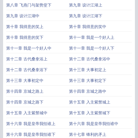
第八章 飞燕门与架势堂下
第九章 设计江湖上
第九章 设计江湖中
第九章 设计江湖下
第十章 我得意的笑上
第十章 我得意的笑中
第十章 我得意的笑下
第十一章 我是一个好人上
第十一章 我是一个好人中
第十一章 我是一个好人下
第十二章 古代桑拿浴上
第十二章 古代桑拿浴中
第十二章 古代桑拿浴下
第十三章 大事初定上
第十三章 大事初定中
第十三章 大事初定下
第十四章 京城之路上
第十四章 京城之路中
第十四章 京城之路下
第十五章 入主紫禁城上
第十五章 入主紫禁城中
第十五章 入主紫禁城下
第十六章 我是皇帝我怕谁上
第十六章 我是皇帝我怕谁中
第十六章 我是皇帝我怕谁下
第十七章 锋利的矛上