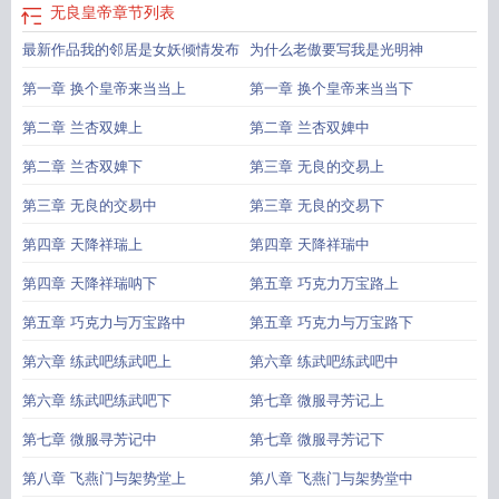
无良皇帝
章节列表
最新作品我的邻居是女妖倾情发布
为什么老傲要写我是光明神
第一章 换个皇帝来当当上
第一章 换个皇帝来当当下
第二章 兰杏双婢上
第二章 兰杏双婢中
第二章 兰杏双婢下
第三章 无良的交易上
第三章 无良的交易中
第三章 无良的交易下
第四章 天降祥瑞上
第四章 天降祥瑞中
第四章 天降祥瑞呐下
第五章 巧克力万宝路上
第五章 巧克力与万宝路中
第五章 巧克力与万宝路下
第六章 练武吧练武吧上
第六章 练武吧练武吧中
第六章 练武吧练武吧下
第七章 微服寻芳记上
第七章 微服寻芳记中
第七章 微服寻芳记下
第八章 飞燕门与架势堂上
第八章 飞燕门与架势堂中