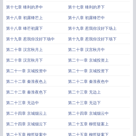
第十七章 锋利的矛中
第十七章 锋利的矛下
第十八章 初露锋芒上
第十八章 初露锋芒中
第十八章 锋芒初露下
第十九章 惹我你没好下场上
第十九章 惹我你没好下场中
第十九章 惹我你没好下场下
第二十章 汉宫秋月上
第二十章 汉宫秋月中
第二十章 汉宫秋月下
第二十一章 京城投资上
第二十一章 京城投资中
第二十一章 京城投资下
第二十二章 秦淮夜色上
第二十二章 秦淮夜色中
第二十二章 秦淮夜色下
第二十三章 无边上
第二十三章 无边中
第二十三章 无边下
第二十四章 京城烟云上
第二十四章 京城烟云中
第二十四章 京城烟云下
第二十五章 柳哲疑案上
第二十五章 柳哲疑案中
第二十五章 柳哲疑案下