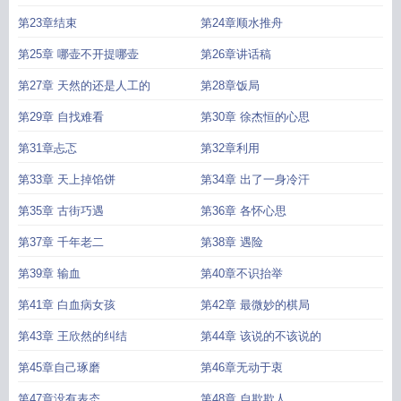
第23章结束
第24章顺水推舟
第25章 哪壶不开提哪壶
第26章讲话稿
第27章 天然的还是人工的
第28章饭局
第29章 自找难看
第30章 徐杰恒的心思
第31章忐忑
第32章利用
第33章 天上掉馅饼
第34章 出了一身冷汗
第35章 古街巧遇
第36章 各怀心思
第37章 千年老二
第38章 遇险
第39章 输血
第40章不识抬举
第41章 白血病女孩
第42章 最微妙的棋局
第43章 王欣然的纠结
第44章 该说的不该说的
第45章自己琢磨
第46章无动于衷
第47章没有表态
第48章 自欺欺人