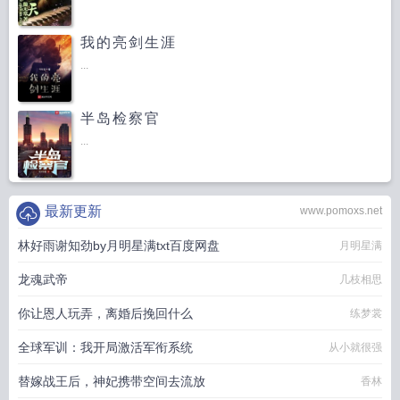
我的亮剑生涯
...
半岛检察官
...
最新更新
www.pomoxs.net
林好雨谢知劲by月明星满txt百度网盘
月明星满
龙魂武帝
几枝相思
你让恩人玩弄，离婚后挽回什么
练梦裳
全球军训：我开局激活军衔系统
从小就很强
替嫁战王后，神妃携带空间去流放
香林