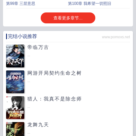
第99章 三层意思
第100章 我希望一切照旧
查看更多章节...
完结小说推荐
www.pomoxs.net
帝临万古
...
网游开局契约生命之树
...
猎人：我真不是除念师
...
龙舞九天
...