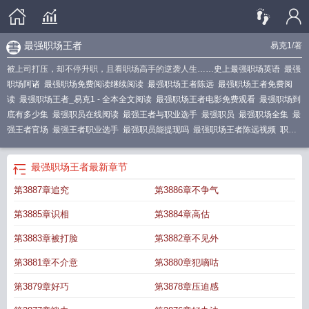
最强职场王者
易克1
/著
被上司打压，却不停升职，且看职场高手的逆袭人生……
史上最强职场英语
最强
职场阿诸
最强职场免费阅读继续阅读
最强职场王者陈远
最强职场王者免费阅
读
最强职场王者_易克1 - 全本全文阅读
最强职场王者电影免费观看
最强职场到
底有多少集
最强职员在线阅读
最强王者与职业选手
最强职员
最强职场全集
最
强王者官场
最强王者职业选手
最强职员能提现吗
最强职场王者陈远视频
职场
最牛的人
最强职阶
最强职业人
最强职场王者陈远全文阅读_最强职场
最强职场
全文
最强职场 阿诸
最强职场王者3133
最强职业人txt
最强职场
最强职场全文
最强职场王者
最新章节
免费阅读
最强职介
最强职业人最新章节
最强职场王者在线阅读
最强职场王者
第3887章追究
第3886章不争气
全文免费阅读
职场最强秘籍
最强职场免费阅读
最强职业者
最强职场完整版
最
强职场啊褚
第3885章识相
第3884章高估
第3883章被打脸
第3882章不见外
第3881章不介意
第3880章犯嘀咕
第3879章好巧
第3878章压迫感