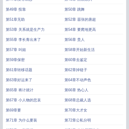
第49章 投靠
第50章 跳舞
第51章无助
第52章 嚣张的唐超
第53章 关系就是生产力
第54章 要爬地更高
第55章 李长青出来了
第56章 贵人
第57章 叫姐
第58章开始新生活
第59章保密
第60章去鉴定
第61章转移话题
第62章掉链子
第63章好运来了
第64章不动声色
第65章 将计就计
第66章 热心人
第67章 小人物的悲哀
第68章总裁人选
第69章要
第70章大才女
第71章 为什么要装
第72章公私分明