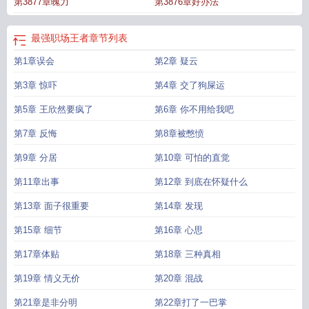
第3877章魄力
第3876章好办法
最强职场王者
章节列表
第1章误会
第2章 疑云
第3章 惊吓
第4章 交了狗屎运
第5章 王欣然要疯了
第6章 你不用给我吧
第7章 反悔
第8章被憋愤
第9章 分居
第10章 可怕的直觉
第11章出事
第12章 到底在怀疑什么
第13章 面子很重要
第14章 发现
第15章 细节
第16章 心思
第17章体贴
第18章 三种真相
第19章 情义无价
第20章 混战
第21章是非分明
第22章打了一巴掌