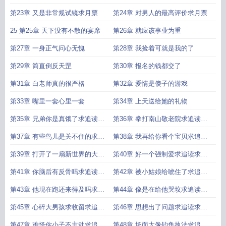
月票
第23章 又是非常规试镜求月票
第24章 对男人的最高评价求月票
25 第25章 天下没有不散的宴席
第26章 就应该事业为重
第27章 一身正气问心无愧
第28章 我捡着可就是我的了
第29章 简直倒反天罡
第30章 报名的钱都交了
第31章 白老师真的很严格
第32章 爱情是傻子的游戏
第33章 嘴里一套心里一套
第34章 上天送给她的礼物
第35章 兄弟你是真饿了求追读求
第36章 拳打南山敬老院求追读求
月票
月票
第37章 有些鸟儿是关不住的求追
第38章 我再给你看个宝贝求追读
读求月票
求月票
第39章 打开了一扇新世界的大门
第40章 好一个强制爱求追读求月
求追读求月票
票
第41章 你脑后有反骨吗求追读求
第42章 被小姑娘给唬住了求追读
月票
求月票
第43章 他现在跑还来得及吗求追
第44章 像是在给他哭坟求追读求
读求月票
月票
第45章 心碎大男孩求收留求追读
第46章 思想出了问题求追读求月
求月票
票
第47章 难怪你小子不主动求追读
第48章 场面太像钓鱼执法求追读