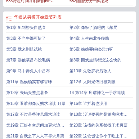
683特定时间才刷新的NPC
682随随便便一脚踹死
开始笔趣阁在线
娱乐从模特开始到了巨星
华娱从男模开始 笔趣阁无错版
华娱
从男模开始百度
华娱从男模开始免费阅读笔趣阁
华娱从男模开始笔趣阁免费阅
读
华娱从男模开始在线阅读免费完整版
华娱从男模开始无防盗版
华娱从男模开
华娱从男模开始
章节列表
始笔趣阁
华娱从男模开始在线全文阅读
华娱从男模开始为什么会火
华娱从男模
第1章 船到桥头自然直
第2章 像极了酒吧的卡颜局
开始笔趣阁最新章节列表
华娱从男模开始推书
华娱从男模开始123读书网
华娱
从男模开始类似
华娱从男模开始TXT笔趣阁最新章节
华娱从男模开始免费
华娱
第3章 不当牛郎可惜了
第4章 人生南北多歧路
从男模开始TXT笔趣阁
华娱从男模开始笔趣阁无弹窗最新章节
华娱从男模开始
全文免费
第5章 我来剧组试镜
华娱之从男模开始免费阅读
华娱从男模开始全本
第6章 姑娘要继续努力呀
华娱从男模开始
元
华娱从男模开始九尾狐
华娱从男模开始笔趣阁123
华娱从男模开始在线阅
第7章 选他演吕布没毛病
第8章 因戏生情都没这么快的
读
华娱从男模开始在线阅读免费
华娱从男模开始加料
华娱从男模开始免费阅读
无错
华娱从男模开始全本完结免费
华娱从男模开始免笔趣阁
华娱男主选秀出道
第9章 马中赤兔人中吕布
第10章 先敬罗衣后敬人
的
华娱从男模开始超级重置修改加料版
华娱从男模开始笔趣阁手打
华娱从男模
第11章 温侯确实有够冒昧
第12章 太阳光依旧很刺眼
开始笔趣阁无弹窗
华娱从男模开始TXT百度
华娱从男模开始笔趣阁5200
华娱从
男模开始加料版
华娱从男模开始出道
华娱从男模开始有几个女主
娱乐从男团开
第13章 去码头整点薯条
14 第14章 所谓神之一手求追读
始
华娱从男模开始百度百科
娱乐之从男团开始
华娱从男模开始TXT
华娱从男
第15章 看谁都像反贼求追读 月票
第16章 谁拦着也没用
模开始加料版1-547
华娱从男模开始无防盗笔趣阁
华娱从男模开始笔趣阁无防
盗
第17章 不过是些许风霜求追读
第18章 没说要买的是婚房啊求追
读 月票
第19章 正好有空房间加更求追读
第20章 该找的关系都找了求月票
求月票
第21章 自我之下人人平等求月票
第22章 这软饭让你小子吃上了求