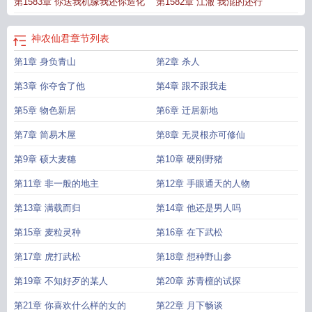
第1583章 你送我机缘我还你造化
第1582章 江澈 我混的还行
神农仙君
章节列表
第1章 身负青山
第2章 杀人
第3章 你夺舍了他
第4章 跟不跟我走
第5章 物色新居
第6章 迁居新地
第7章 简易木屋
第8章 无灵根亦可修仙
第9章 硕大麦穗
第10章 硬刚野猪
第11章 非一般的地主
第12章 手眼通天的人物
第13章 满载而归
第14章 他还是男人吗
第15章 麦粒灵种
第16章 在下武松
第17章 虎打武松
第18章 想种野山参
第19章 不知好歹的某人
第20章 苏青檀的试探
第21章 你喜欢什么样的女的
第22章 月下畅谈