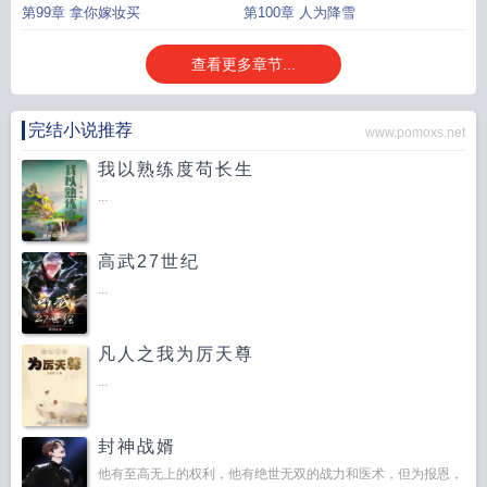
第99章 拿你嫁妆买
第100章 人为降雪
查看更多章节...
完结小说推荐
www.pomoxs.net
我以熟练度苟长生
...
高武27世纪
...
凡人之我为厉天尊
...
封神战婿
他有至高无上的权利，他有绝世无双的战力和医术，但为报恩，