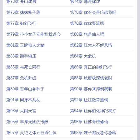
第73章 开山建房
第74章 那是你虚
第75章 妹妹杨子蓉
第76章 你不会是暗恋我吧
第77章 御剑飞行
第78章 你你耍流氓
第79章 小小女子安能乱我道心
第80章 您是仙人吧
第81章 玉牌仙人之秘
第82章 江大人不解风情
第83章 翻手镇压
第84章 大危机
第85章 与死亡同行
第86章 真正的御剑飞行
第87章 危机升级
第88章 城府极深钱老财
第89章 百年山参种子
第90章 那你来摁倒我啊
第91章 同床不共枕
第92章 让江澈背黑锅
第93章 大闹天宫
第94章 让你们化神跟我打
第95章 丰厚无比的报酬
第96章 让苏青檀修仙
第97章 灵绝之体五行通仙体
第98章 嫂子都没急你急啥