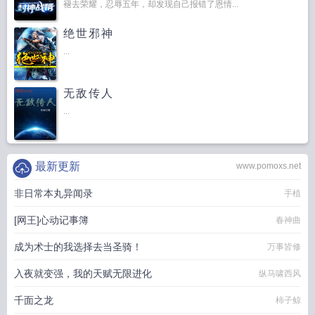
褪去荣耀，忍辱五年，却发现自己报错了恩情...
绝世邪神
...
无敌传人
...
最新更新
www.pomoxs.net
非日常本丸异闻录
手植
[网王]心动记事簿
春神曲
成为术士的我选择去当圣骑！
万事皆修
入夜就变强，我的天赋无限进化
纵马啸西风
千面之龙
柿子鲸