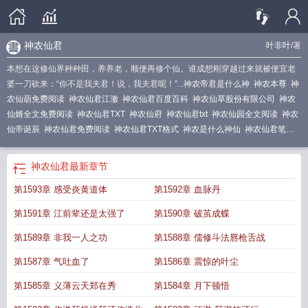
神农仙君
叶非叶
/著
本想在这修仙界种种田，养养老，顺便再修个仙。谁成想刚穿越过来就被便宜老
婆一刀砍来：“你不是我夫君！说，我夫君呢！”...
神农帝君是什么神
神农本尊
神
农仙葫免费阅读
神农仙君江澈
神农仙君百度百科
神农仙草股份有限公司
神农
仙婿全文免费阅读
神农仙君TXT
神农仙府
神农仙君txt
神农仙园全文阅读
神农
仙帝诞辰
神农仙君免费阅读
神农仙君TXT格式
神农是什么神仙
神农仙君笔趣
阁无弹窗免费阅读
神农仙君全集免费观看
神农仙君动画
神农仙逝
神农仙君叶
非叶TXT
神农仙君虾仁
神农仙君纵横
n 神农
神农仙君最新章节免费阅读
神农
神农仙君
最新章节
仙君最新章节
神农仙界
神农仙园全文免费阅读
神农仙君 叶非叶
神农仙君
第1593章 感受炎黄道体
第1592章 血脉丹
txt
神农仙君网
神农仙君_txt
神农仙君叶非叶
神农仙君全本TXT
神农氏!
神农仙
君 笔趣阁
神农帝君
神农仙君txt奇书网
神农仙戒
神农仙君笔趣阁全本
神农帝
第1591章 江前辈还是太强了
第1590章 破茧成蝶
君诞辰
神农仙戒免费阅读
神农仙君在线阅读无弹窗
神农仙君在线阅读
神农仙
君笔趣阁
神农仙术
第1589章 非我一人之功
第1588章 儒修斗法唇枪舌战
第1587章 气吐血了
第1586章 震惊的叶尘
第1585章 义薄云天郑在秀
第1584章 月下顿悟