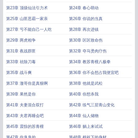
第23章 顶级仙法引力术
第24章 春心萌动
第25章 山匪恶霸一家亲
第26章 你说的当真
第27章 亏不能自己一人吃
第28章 再次进镇
第29章 两虎相争
第30章 区区致命伤
第31章 夜战群匪
第32章 夺马烫肉疗伤
第33章 祛除刀毒
第34章 教苏青檀八极拳
第35章 战斗爽
第36章 你不会想占我便宜吧
第37章 澈哥你是真狠啊
第38章 他就是武松
第39章 果然是你
第40章 你想杀我
第41章 夫妻混合双打
第42章 练气三层青山变化
第43章 夫君再睡会吧
第44章 仙人储物
第45章 震惊的苏青檀
第46章 躺上来试试
第47章 你臭臭的
第48章 棉袄下的身材