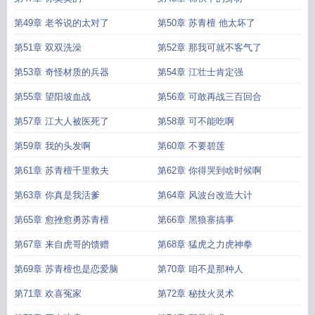
第49章 老爷说的太对了
第50章 苏青檀 他太坏了
第51章 双双洗澡
第52章 那我可就不客气了
第53章 奇怪材质的兵器
第54章 江壮士肯定强
第55章 望阳坡血战
第56章 可敢再战三百回合
第57章 江大人被医死了
第58章 可不能吃啊
第59章 我的头发啊
第60章 不要碧莲
第61章 苏青檀千里救夫
第62章 你得哭到啥时候啊
第63章 你真是我活爹
第64章 风波台改造大计
第65章 愈挫愈勇苏青檀
第66章 黑狼寨搞事
第67章 来自虎哥的馈赠
第68章 猛虎之力虎神拳
第69章 苏青檀也是恋爱脑
第70章 咱不是那种人
第71章 欢喜冤家
第72章 秘技火灵术