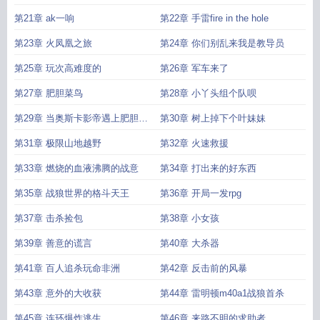
第21章 ak一响
第22章 手雷fire in the hole
第23章 火凤凰之旅
第24章 你们别乱来我是教导员
第25章 玩次高难度的
第26章 军车来了
第27章 肥胆菜鸟
第28章 小丫头组个队呗
第29章 当奥斯卡影帝遇上肥胆菜
第30章 树上掉下个叶妹妹
鸟
第31章 极限山地越野
第32章 火速救援
第33章 燃烧的血液沸腾的战意
第34章 打出来的好东西
第35章 战狼世界的格斗天王
第36章 开局一发rpg
第37章 击杀捡包
第38章 小女孩
第39章 善意的谎言
第40章 大杀器
第41章 百人追杀玩命非洲
第42章 反击前的风暴
第43章 意外的大收获
第44章 雷明顿m40a1战狼首杀
第45章 连环爆炸逃生
第46章 来路不明的求助者