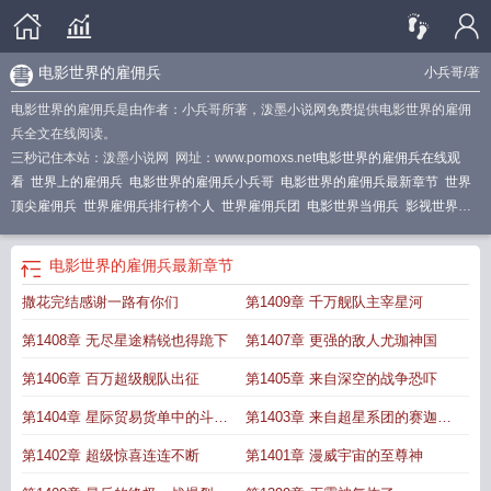
电影世界的雇佣兵
小兵哥
/著
电影世界的雇佣兵是由作者：小兵哥所著，泼墨小说网免费提供电影世界的雇佣
兵全文在线阅读。
三秒记住本站：泼墨小说网 网址：www.pomoxs.net
电影世界的雇佣兵在线观
看
世界上的雇佣兵
电影世界的雇佣兵小兵哥
电影世界的雇佣兵最新章节
世界
顶尖雇佣兵
世界雇佣兵排行榜个人
世界雇佣兵团
电影世界当佣兵
影视世界里
的雇佣兵
世界排名前十的雇佣兵
世界上最有名的雇佣兵
世界雇佣兵标志图
片
电影世界之超级雇佣兵
电影世界的雇佣兵epub
世界雇佣兵排行
世界最强的
电影世界的雇佣兵
最新章节
雇佣兵
电影世界的雇佣兵TXT
世界顶级雇佣兵组织
世界最强雇佣兵组织
全世
撒花完结感谢一路有你们
第1409章 千万舰队主宰星河
界雇佣兵排行榜
世界级雇佣兵
世界雇佣兵之王
世界雇佣兵团排名
世界上雇佣
兵
世界顶级雇佣兵
电影世界的雇佣兵笔趣阁
世界知名雇佣兵
电影世界雇佣兵
第1408章 无尽星途精锐也得跪下
第1407章 更强的敌人尤珈神国
之王免费观看
电影世界的雇佣兵演员表
世界雇佣兵的禁地
世界雇佣兵组织排
名
电影世界的雇佣兵免费阅读
电影世界的雇佣兵zip
电影世界的雇佣兵作者小
第1406章 百万超级舰队出征
第1405章 来自深空的战争恐吓
兵哥
世界上雇佣兵组织
世界雇佣兵组织征兵网
世界上雇佣兵排行榜
世界雇佣
第1404章 星际贸易货单中的斗气
第1403章 来自超星系团的赛迦神
兵组织排行榜
电影世界的雇佣兵免费观看
雇佣兵世界大战
世界著名的雇佣兵组
织
世界雇佣兵公司
武魂幻兽
庭
第1402章 超级惊喜连连不断
第1401章 漫威宇宙的至尊神