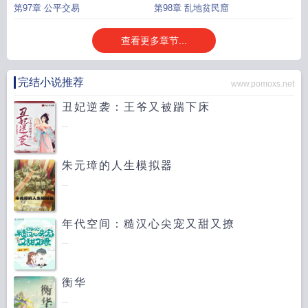
第97章 公平交易
第98章 乱地贫民窟
查看更多章节...
完结小说推荐
www.pomoxs.net
丑妃逆袭：王爷又被踹下床
...
朱元璋的人生模拟器
...
年代空间：糙汉心尖宠又甜又撩
...
衡华
...