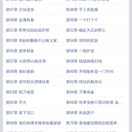
第47章 主动进攻
第48章 手工伪装服
第49章 金属风暴
第50章 一个打十个
第51章 即将沦陷的庇护所
第52章 崛起为王的野心
第53章 奇妙的翻脸不认账大家都
第54章 强悍的武装
笑了
第55章 战争财富
第56章 一路护送
第57章 火箭弹vs狙击弹
第58章 陆战神器扫地
第59章 疯狂敛财
第60章 开保险柜是一门学问
第61章 老司机玩漂移结果
第62章 绝佳的截杀位
第63章 阔刀地雷
第64章 万事俱备
第65章 开火
第66章 世界安静只需15秒章 血腥
暴戾慎入
第67章 留下活口
第68章 热血因子
第69章 激烈肉搏求推荐收藏谢谢
第70章 基地建设图纸别闹蛋疼舵