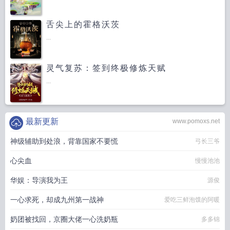
舌尖上的霍格沃茨
...
灵气复苏：签到终极修炼天赋
...
最新更新
www.pomoxs.net
神级辅助到处浪，背靠国家不要慌
弓长三爷
心尖血
慢慢池池
华娱：导演我为王
源俊
一心求死，却成九州第一战神
爱吃三鲜泡馍的阿暖
奶团被找回，京圈大佬一心洗奶瓶
多多锦