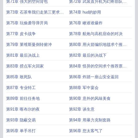
主加更
第71章 强大的空间背包
第72章 武装直升机为幻疼部队舵
主打赏加更
第73章 石茶隼我们走第三更求个
第74章 hud的妙用
推荐票
第75章 玩偷袭导弹开局
第76章 瞅谁谁爆炸
第77章 皮卡战争
第78章 航炮与高机宿命的对决
第79章 莱维斯曼倒转俯冲
第80章 用火箭编织地毯求个推荐
谢谢
第81章 最后决战上
第82章 最后的决战下
第83章 捞点军火回家
第84章 怪异的空间求个推荐票谢
谢
第85章 敢死队
第86章 炸踏一座山安全返回
第87章 专业特工
第88章 军中宴会
第89章 前往任务地
第90章 意外的风味美食
第91章 喀布尔的夜
第92章 谈生意
第93章 隐蔽交易
第94章 用暴力克制套路
第95章 单手吊打
第96章 您太客气了