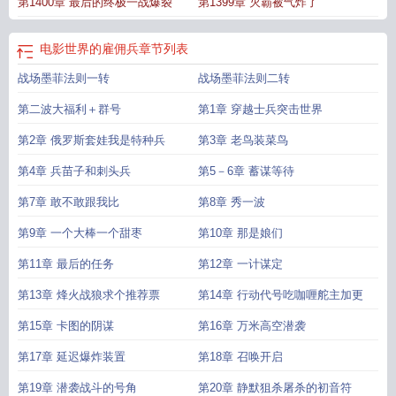
第1400章 最后的终极一战爆裂
第1399章 灭霸被气炸了
电影世界的雇佣兵
章节列表
战场墨菲法则一转
战场墨菲法则二转
第二波大福利＋群号
第1章 穿越士兵突击世界
第2章 俄罗斯套娃我是特种兵
第3章 老鸟装菜鸟
第4章 兵苗子和刺头兵
第5－6章 蓄谋等待
第7章 敢不敢跟我比
第8章 秀一波
第9章 一个大棒一个甜枣
第10章 那是娘们
第11章 最后的任务
第12章 一计谋定
第13章 烽火战狼求个推荐票
第14章 行动代号吃咖喱舵主加更
第15章 卡图的阴谋
第16章 万米高空潜袭
第17章 延迟爆炸装置
第18章 召唤开启
第19章 潜袭战斗的号角
第20章 静默狙杀屠杀的初音符