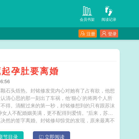
会员书架
阅读记录
注册
登录
藏起孕肚要离婚
6:56
那颗石头焐热。封铭修发觉内心对她有了占有欲，他想
认清心思的那一刻出了车祸，他‘狠心’的将两个人所
而不得。清醒过来的第一秒，封铭修想到的只有跟苏沫
种女人不配婚姻美满，更不配得到爱情。”后来，苏沫
然决然的签字离婚。封铭修却惊觉的发现，原来最离不
将离婚协议书撕的粉碎，求道，“苏沫，能不能再爱我
章节目录
立即阅读