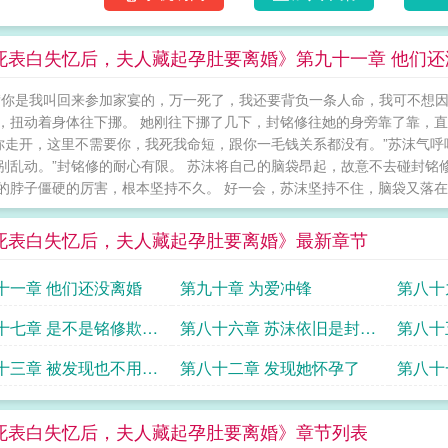
死表白失忆后，夫人藏起孕肚要离婚》第九十一章 他们还
“你是我叫回来参加家宴的，万一死了，我还要背负一条人命，我可不想因
，扭动着身体往下挪。 她刚往下挪了几下，封铭修往她的身旁靠了靠，
“你走开，这里不需要你，我死我命短，跟你一毛钱关系都没有。”苏沫气呼
别乱动。”封铭修的耐心有限。 苏沫将自己的脑袋昂起，故意不去碰封铭
的脖子僵硬的厉害，根本坚持不久。 好一会，苏沫坚持不住，脑袋又落在封
死表白失忆后，夫人藏起孕肚要离婚》最新章节
十一章 他们还没离婚
第九十章 为爱冲锋
第八十
处
十七章 是不是铭修欺负
第八十六章 苏沫依旧是封家
第八十
人
十三章 被发现也不用紧
第八十二章 发现她怀孕了
第八十
死表白失忆后，夫人藏起孕肚要离婚》章节列表