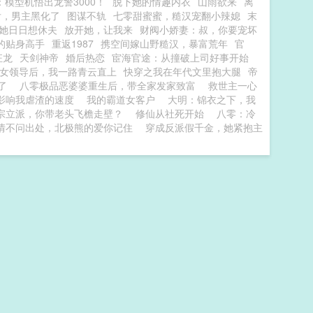
模型机悟出龙警3000！
脱下她的情趣内衣
山雨欲来
离
后，男主黑化了
图谋不轨
七零甜蜜蜜，糙汉宠翻小辣媳
末
她日日想休夫
放开她，让我来
财阀小娇妻：叔，你要宠坏
的贴身高手
重返1987
携空间嫁山野糙汉，暴富荒年
官
狂龙
天剑神帝
婚后热恋
宦海官途：从撞破上司好事开始
女领导后，我一路青云直上
快穿之我在年代文里抱大腿
帝
了
八零极品恶婆婆重生后，带全家发家致富
救世主一心
影响我虐渣的速度
我的霸道女客户
大明：锦衣之下，我
宗立派，你带老头飞檐走壁？
修仙从社死开始
八零：冷
情不问出处，北极熊的爱你记住
穿成反派假千金，她紧抱主