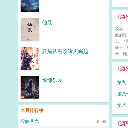
《濒
仙箓
淡漠，
...
他的腿
上。 
孩子，
开局从召唤诸天崛起
长，她
...
《濒
惊悚乐园
第九
...
第八
你了
第八
本月排行榜
张
皎皎月光
夏小檀
《濒