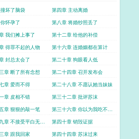
 撞坏了脑袋
第四章 主动离婚
 你怀孕了
第八章 将婚纱照丢了
章 我们摊上事了
第十二章 给他的补偿
章 得罪不起的人物
第十六章 连婚姻都在算计
章 封总太会了
第二十章 狗眼看人低
三章 断了所有念想
第二十四章 召开发布会
七章 爱而不得
第二十八章 不愿认她当妹妹
一章 皮相不错
第三十二章 批评苏沫
五章 狠狠的敲一笔
第三十六章 你以为我吃不下
吗
九章 不接受平白无故
第四十章 销毁证据
三章 跟我回家
第四十四章 苏沫过来