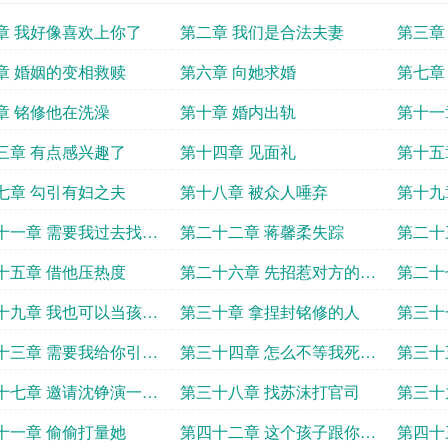
章 我好像喜欢上你了
第二章 我们是合法夫妻
第三章
章 婚姻的变相救赎
第六章 向她求婚
第七章
章 铭修他在洗澡
第十章 婚内出轨
第十一
三章 有点感兴趣了
第十四章 见面礼
第十五
七章 勾引有妇之夫
第十八章 被众人唾弃
第十九
十一章 需要我过去找你
第二十二章 蒋馨柔失踪
第二十
十五章 借他压热度
第二十六章 先招惹对方的人
第二十
不是我
十九章 我也可以当孩子
第三十章 拿捏封铭修的人
第三十
十三章 需要我给你引荐
第三十四章 怎么不等我死了
第三十
吗
再来
十七章 邀请沈铮演一场
第三十八章 找苏沫打官司
第三十
的污蔑
十一章 偷偷打量她
第四十二章 这个孩子跟你们
第四十