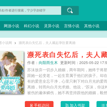
网游小说
科幻小说
灵异小说
言情小说
其他小说
墨小说网
>
濒死表白失忆后，夫人藏起孕肚要离婚
濒死表白失忆后，夫人
作者：
向阳而生木
更新时间：2025-05-22 17:5
苏沫放弃一切步入婚姻，两年期间，她终于将
跟她一起变老，一起生育属于他们的孩子。却在
有的爱意全忘干净，心里只剩下对白月光的爱
离婚，转而向白月光求婚。他说，“苏沫，你这
被伤的遍体鳞伤，她不再坚持跟他的婚姻，毅
开对方的人是他。他将人逼到角落，当着她的面
一次？” 濒死表白失忆后，夫人藏起孕肚要离婚
手机访问
加入书架