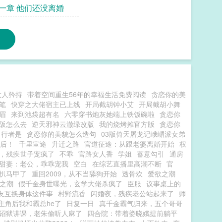
一章 他们还没离婚
大人矜持
带着空间重生56年的幸福生活免费阅读
贪恋你的美
笔
快穿之大佬宿主已上线
开局截胡钟小艾
开局截胡小舞
眉
来到池袋超有名
六零穿书炮灰她端上铁饭碗啦
贪恋你
阪怎么去
逆天邪神云澈绿改版
我的烧烤摊官方版
贪恋你
行者是
贪恋你的美貌怎么造句
03版倚天屠龙记峨嵋派女弟
后！
千里宦途
升迁之路
官道征途：从跟老婆离婚开始
权
，残疾世子宠疯了
不乖
官路女人香
学姐
蓄意勾引
通房
甜妻：老公，乖乖宠我
空白
在综艺直播里高潮不断
官
扒马甲了
重回2009，从不当舔狗开始
透骨欢
爱欲之潮
之潮
假千金身世曝光，玄学大佬杀疯了
臣服
议事桌上的
友互换身体这件事
村野流香
闪婚夜，残疾老公站起来了
师
主角后我和霸总he了
日复一日
真千金霸气归来，五个哥哥
诏狱讲课，老朱偷听人麻了
四合院：带着娄晓娥提前躺平