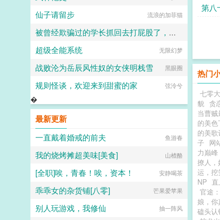
第八
仙子请留步
流浪的加菲猫
处
被曾经欺骗过的学长抓回去打屁股了，嘤嘤（1v1 sp）
超级全能系统
酒色馒头
无限幻梦
战败沦为岳辰风性奴的女侠明栈雪
黑眼圈
热门
规则怪谈，欢迎来到甜蜜的家
弦泠兮
七零
�
貌
贪
当曹贼
最新更新
的美色
的美歌
一直戴着婚戒的前夫
鱼游春
子
网站
力巅峰
我的烧烤摊超美味[美食]
山楂酪
撩人，
[全职]唉，青春！唉，资本！
运，挖
安静喝茶
NP
直
乖乖女的杂货铺[八零]
芒果爱苹果
官途
娘，你
别人玩游戏，我修仙
抽一阵风
磕头认