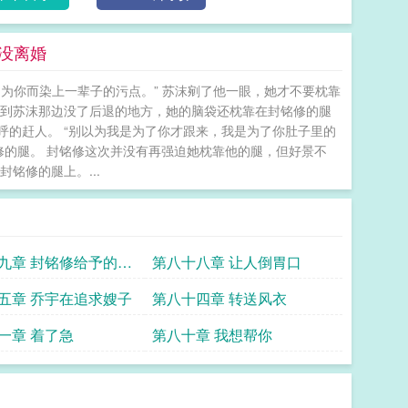
没离婚
为你而染上一辈子的污点。” 苏沫剜了他一眼，她才不要枕靠
直到苏沫那边没了后退的地方，她的脑袋还枕靠在封铭修的腿
呼的赶人。 “别以为我是为了你才跟来，我是为了你肚子里的
修的腿。 封铭修这次并没有再强迫她枕靠他的腿，但好景不
铭修的腿上。...
九章 封铭修给予的好
第八十八章 让人倒胃口
五章 乔宇在追求嫂子
第八十四章 转送风衣
一章 着了急
第八十章 我想帮你