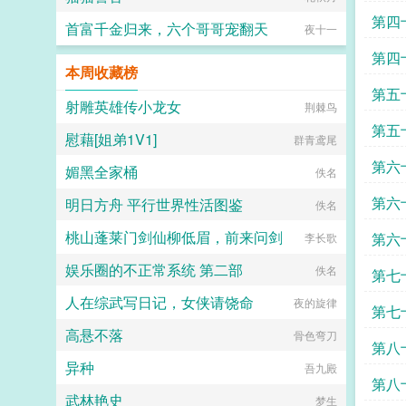
第四
首富千金归来，六个哥哥宠翻天
夜十一
买单
第四
本周收藏榜
票
第五
射雕英雄传小龙女
荆棘鸟
第五
慰藉[姐弟1V1]
群青鸢尾
的坏
第六
媚黑全家桶
佚名
金票
第六
明日方舟 平行世界性活图鉴
佚名
的好
桃山蓬莱门剑仙柳低眉，前来问剑
第六
李长歌
娱乐圈的不正常系统 第二部
佚名
第七
人在综武写日记，女侠请饶命
夜的旋律
第七
高悬不落
骨色弯刀
第八
异种
吾九殿
第八
武林艳史
梦生