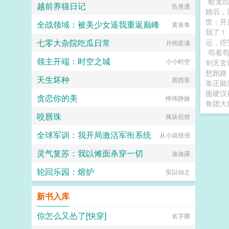
蛟龙
越前养猫日记
告熹通
婚后，
世：开
全战领域：被美少女逼我重返巅峰
黄泉隼
我了！
七零大杂院吃瓜日常
运，挖
月明星满
苟着
领主开端：时空之城
小小时空
剑天玄
想跑路
天生坏种
黑西装
靠正能
面硬汉
贪恋你的美
怿炜静姝
角团大
咬唇珠
两块煎饼
全球军训：我开局激活军衔系统
从小就很强
灵气复苏：我以傩面杀穿一切
迪迪露
轮回乐园：熔炉
安以动之
新书入库
你怎么又怂了[快穿]
名字菌