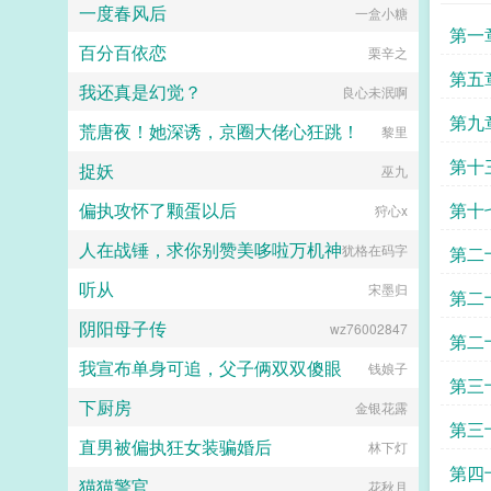
一度春风后
一盒小糖
第一
百分百依恋
栗辛之
第五
我还真是幻觉？
良心未泯啊
第九
荒唐夜！她深诱，京圈大佬心狂跳！
黎里
第十
捉妖
巫九
偏执攻怀了颗蛋以后
第十
狩心x
人在战锤，求你别赞美哆啦万机神
犹格在码字
第二
听从
宋墨归
吗
第二
阴阳母子传
wz76002847
第二
我宣布单身可追，父子俩双双傻眼
钱娘子
爸爸
第三
下厨房
金银花露
乔总
第三
直男被偏执狂女装骗婚后
林下灯
戏
第四
猫猫警官
花秋月