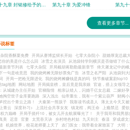
人
你了
十九章 封铭修给予的好
第九十章 为爱冲锋
第九十
查看更多章节...
小说标签
大杂院香酥栗免费
开局从赛博监狱长开始
七零大杂院小
甜婚厚宠总裁
恋你的美是什么怎么回
冰雪之名演员
从池袋转学到横滨是否做错了什么
最新章节列表
七零大杂院
开局截胡蒋勤勤最新章节
倚天屠龙记中的峨
下一句是啥意思
我的烧烤摊无限钞票免广告
冰雪之名严阳
从池袋到大
词
开局一把枪无限进化
我的烧烤摊赚钱是真的吗
快节奏破案剧top10
tag地图
网站地图
开局揭皇榜，皇后竟是我亲娘
官途，搭上女领导之
：从城建办主任开始
官梯险情
相亲认错人，闪婚千亿女总裁
二嫁好孕
她掏空世子金库要跑路
深入浅出
仙帝重生，我有一个紫云葫芦
财阀小
笋挖出个青云之路！
大秦第一熊孩子
我靠读书成圣人
薄太太今天又被
上青云
深度补习>
上流社会共享女友
镇龙棺，阎王命
上瘾禁忌
爱欲
：权力巅峰
开局手搓歼10，被女儿开去航展曝光了！
关于我哥和我男朋
真美
迟音
官妻
太荒吞天诀
乡村绝色村姑
九天剑主
春漾
穿成虐文
错
机娘世界，校花老师要上天了
农门医女：我带着全家致富了
大明：