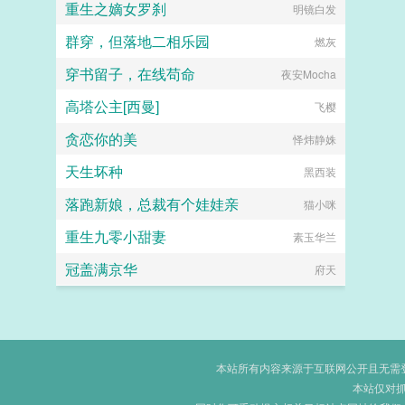
重生之嫡女罗刹
明镜白发
群穿，但落地二相乐园
燃灰
穿书留子，在线苟命
夜安Mocha
高塔公主[西曼]
飞樱
贪恋你的美
怿炜静姝
天生坏种
黑西装
落跑新娘，总裁有个娃娃亲
猫小咪
重生九零小甜妻
素玉华兰
冠盖满京华
府天
本站所有内容来源于互联网公开且无需登录
本站仅对