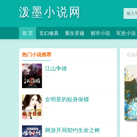
泼墨小说网
首 页
玄幻修真
重生穿越
都市小说
军史小说
热门小说推荐
泼
江山争雄
...
女明星的贴身保镖
...
网游开局契约生命之树
...