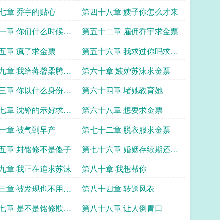
七章 乔宇的贴心
第四十八章 嫂子你怎么才来
一章 你们什么时候拿
第五十二章 雇佣乔宇求金票
五章 疯了求金票
第五十六章 我求过你吗求金
票
九章 我给蒋馨柔腾位
第六十章 嫉妒苏沫求金票
三章 你以什么身份质
第六十四章 堵她教育她
婚姻
七章 沈铮的示好求金
第六十八章 想要求金票
一章 被气到早产
第七十二章 脱衣服求金票
五章 封铭修不是傻子
第七十六章 婚姻存续期还向
你求婚
九章 我正在追求苏沫
第八十章 我想帮你
三章 被发现也不用紧
第八十四章 转送风衣
七章 是不是铭修欺负
第八十八章 让人倒胃口