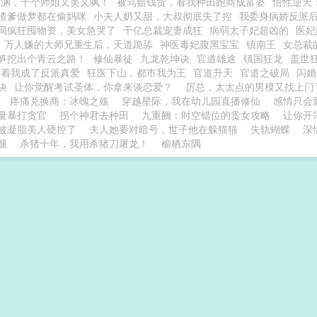
出渊，十个师姐又美又飒！
被骂赔钱货，看我种田跑商成富婆
悟性逆天：
渣爹做梦都在偷妈咪
小夫人奶又甜，大叔彻底失了控
我委身病娇反派
局疯狂囤物资，美女急哭了
千亿总裁宠妻成狂
病弱太子妃超凶的
医妃
万人嫌的大师兄重生后，天道跪舔
神医毒妃腹黑宝宝
镇南王
女总裁
笋挖出个青云之路！
修仙暴徒
九龙乾坤诀
官道雄途
镇国狂龙
盖世
苟着我成了反派真爱
狂医下山，都市我为王
官道升天
官道之破局
闪婚
诀
让你觉醒考试圣体，你拿来谈恋爱？
厉总，太太点的男模又找上门
疼痛兑换商：冰魄之殇
穿越星际，我在幼儿园直播修仙
感情只会
量暴打贪官
拐个神君去种田
九重阙：时空错位的贵女攻略
让你开
被凝脂美人硬控了
夫人她要对暗号，世子他在躲猫猫
失轨蝴蝶
深
腿
杀猪十年，我用杀猪刀屠龙！
榆栖东隅