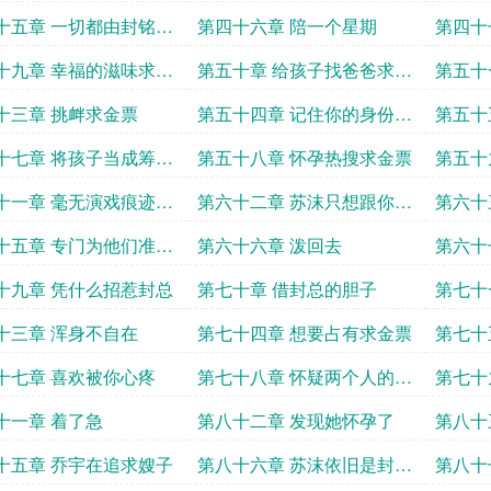
无缘
十五章 一切都由封铭修
第四十六章 陪一个星期
第四十
十九章 幸福的滋味求金
第五十章 给孩子找爸爸求金
第五十
票
离婚证
十三章 挑衅求金票
第五十四章 记住你的身份求
第五十
金票
十七章 将孩子当成筹码
第五十八章 怀孕热搜求金票
第五十
女人
置
十一章 毫无演戏痕迹求
第六十二章 苏沫只想跟你离
第六十
婚
问我的
十五章 专门为他们准备
第六十六章 泼回去
第六十
戏
票
十九章 凭什么招惹封总
第七十章 借封总的胆子
第七十
十三章 浑身不自在
第七十四章 想要占有求金票
第七十
十七章 喜欢被你心疼
第七十八章 怀疑两个人的关
第七十
系
十一章 着了急
第八十二章 发现她怀孕了
第八十
张
十五章 乔宇在追求嫂子
第八十六章 苏沫依旧是封家
第八十