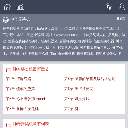
神奇摇奖机
tiu
/著
神奇摇奖机是由作者：tiu所著，泼墨小说网免费提供神奇摇奖机全文在线阅读。
三秒记住本站：泼墨小说网 网址：www.pomoxs.net
神奇摇奖机人皮
摇奖机小游
戏
摇奖游戏自动摇奖机
摇奖机视频
彩票摇奖机
摇奖神器
智能摇奖机器
神奇
摇奖机免费阅读
摇奖机多少钱一台
摇奖机怎么做
神奇摇奖机\n作者tiu
摇奖机
diy
摇奖机游戏
摇奖机怎么做 简单
奇奇摇奖机
摇奖机玩具
摇奖机是什么
摇奖
机是什么原理
diy摇奖机
摇奖机骗局
摇奖机原理
神奇摇奖机
最新章节
第9章 淫靡终路
第8章 温馨的早餐及饭后小运动初
入封印内
第7章 琉璃的堕落
第6章 涩涩及要完
第5章 你不准参加impart
第4章 姐妹淫戏
第3章 双能力及危机
第2章 魂
神奇摇奖机
章节列表