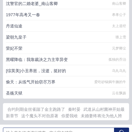
沈警官的二婚老婆_南山客卿
南山客卿
1977年高考又一春
孝孝公子
丹道仙途
太上道经
梁朝九皇子
骓上雪
荣妃不荣
元梦卿尘
黑曜降临：我靠裁决之力主宰异变
孤独的乔治
[综英美]小丑养崽，没逝，挺好的
乌丸乌丸
偷天：从练气开始窃尽万界
爱吃砂锅焗牛腩的牛
圣殇天狱
云在飘扬
合约到期金丝雀踹了金主跑路了
秦时晏
武道从山村菌神开始最
新章节
这个魔头不对劲原著
你爱我啥
未婚妻终将沦为他人胯
下
偏执狂机器人
捡到一只黑心小触手
捡到触手后面的生活作者
亥
山海图续写慕青君故事
这个魔头不对劲无删减全文免费阅读