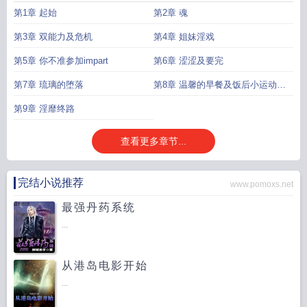
第1章 起始
第2章 魂
第3章 双能力及危机
第4章 姐妹淫戏
第5章 你不准参加impart
第6章 涩涩及要完
第7章 琉璃的堕落
第8章 温馨的早餐及饭后小运动初
入封印内
第9章 淫靡终路
查看更多章节...
完结小说推荐
www.pomoxs.net
最强丹药系统
...
从港岛电影开始
...