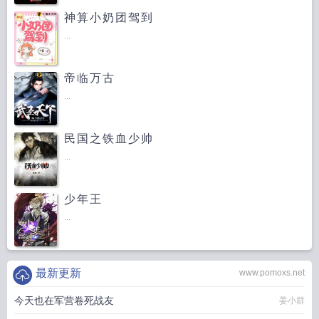
神算小奶团驾到
...
帝临万古
...
民国之铁血少帅
...
少年王
...
最新更新
www.pomoxs.net
今天也在军营卷死战友
姜小群