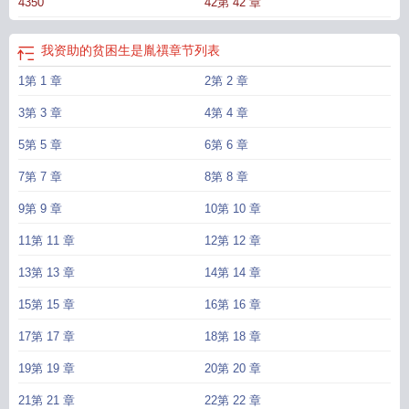
4350
42第 42 章
学生
我资助的贫困生成了我的未婚夫
我资助的贫困生进林氏家族了吗
我资助贫
困生是个少女
我资助的穷学生成为总
我资助的穷学生成了
我资助的贫困生是胤
禩类似文
我资助的贫困生是胤禩免费阅读
我资助的贫困生是胤禩免费
我资助的
我资助的贫困生是胤禩
章节列表
学生没苦硬吃
我资助的穷学生txt
我资助的穷
我资助的穷生生成了总裁 乐文
我
1第 1 章
2第 2 章
资助了一个贫困生
我资助的贫困生是个性缘脑
我资助的穷学生成为
我资助的贫
困生是胤禩四担白米
我资助的贫困生要75万
我资助的穷是学生成为总裁了
我资
3第 3 章
4第 4 章
助的贫困生是胤禩作者四担白米
5第 5 章
6第 6 章
7第 7 章
8第 8 章
9第 9 章
10第 10 章
11第 11 章
12第 12 章
13第 13 章
14第 14 章
15第 15 章
16第 16 章
17第 17 章
18第 18 章
19第 19 章
20第 20 章
21第 21 章
22第 22 章