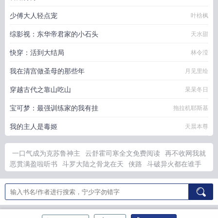
少傅大人轻点宠
叶梒枫
综影视：东华帝君家的小石头
天水甜
快穿：活到大结局
林令滢
我在清宫做圣母的那些年
月见里绘
穿越古代之靠山吃山
杲杲冬日
宝可梦：最强训练家的我有挂
拖拉机耶斯基
我的主人是毒姬
天晨本尊
一口气成为克苏鲁神主
云舒霍司寒全文免费阅读
再不收网我就
恶贯满盈啦听书
斗罗大陆之骨龙在天
侠路
斗破异火都在谁手
里
斗罗骨龙武魂
她们实在是太专注了笔趣阁免费阅读
侠路是杂
牌还是名牌
隐伳大佬竟是我贴身保镖免费阅读无弹窗
侠路旗舰
店
摄政王总掐我桃花全文免费阅读
替身亲妈在娃综爆红百度
父
皇嫌我太过闹腾将我赐婚
暴君蓝
霍司寒云抒 免费 完结
父皇嫌
我太过闹挺将我赐婚给御史贺兰青
克苏鲁神话titus
摄政王他又