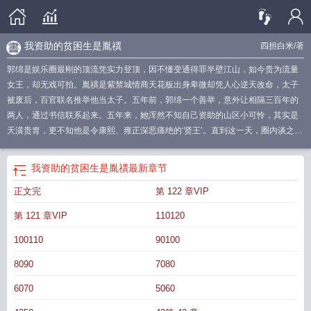
我资助的贫困生是胤禩
四担白米
/著
郭绵是娱乐圈最刚的顶流凭实力登顶，因不懂变通得罪半壁江山，如今贵为流量
女王，却无戏可拍。胤禩是紫禁城情商天花板出身卑微却凭人心逆天改命，太子
被废后，百官联名推举他当太子。五年前，郭绵一个善举，意外让相隔三百年的
两人，通过书信联系起来。五年来，她浑然不知自己资助的山区小可怜，其实是
天潢贵胄，更不知他是令康熙、雍正深恶痛绝的‘贤王’。直到这一天，圈内谈之色
变的超级金主看上了她——拒绝过这位阎王的都退圈了，接受过他的都陨落了。
被他看上，横竖要玩完。也是在这一天，‘小可怜’在最新的一封信中坦白了自己身
我资助的贫困生是胤禩
最新章节
份：我是大清的皇八子胤禩，生于康熙二十年二月初十，今年十七，到了议亲的
正文完
第 122 章VIP
年纪。纵使满汉不通婚，我心悦你，只想娶你为妻。即便终身不得见，宗谱玉蝶
上，我妻之名，只有你名。若你愿意，请回信告知你的生辰八字，以告天地祖
第 121 章VIP
110120
宗。郭绵以为被朋友戏弄，将计就计，回以八字，静待后招。没想到，当晚，十
七岁的胤禩出现在她眼前，含羞带怯地同她说：八字相和，可婚配。不巧的是，
100110
90100
史书上那个胤禩，恰好是郭绵最讨厌的人。而眼前这个胤禩，整整骗了她五年。
8090
7080
她恨不得一脚将他踢回大清。
我资助的贫困生是胤禩免费观看
我资助的穷学生成
为总裁未删
我资助的贫困生是胤禩完结了吗
我资助的穷学生
资助的贫困生竟是
6070
5060
女
我资助了一个贫困生后续大结局
我资助的穷学生成为总裁了格格党
我资助的