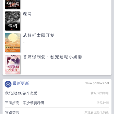
谍网
...
从解析太阳开始
...
首席强制爱：独宠迷糊小娇妻
...
最新更新
www.pomoxs.net
我只想好好谈个恋爱！
爱吃肉的羊崽
王牌娇宠：军少带妻种田
依见钟情
官路芬芳
东北春城爱飞的鱼