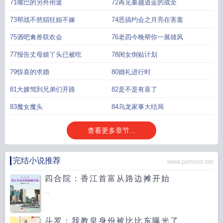
71嘴巴的另外用途
72再见秦越逍蓝的成全
73帮战不然猖狂姐不嫁
74恶搞约会之月亮在害羞
75酒吧禽兽联欢会
76老四今晚帮你一展雄风
77报告丈母娘丫头已被吃
78闺女倒贴计划
79惊喜的求婚
80婚礼进行时
81大嫂驾到兄弟们开路
82是不是有喜了
83魔女魔头
84乌龙家事大结局
查看更多章节...
完结小说推荐
www.pomoxs.net
四合院：香江首富从路边摊开始
...
斗罗：我教皇身份被比比东曝光了