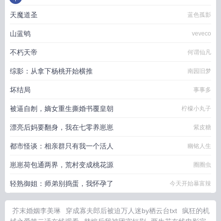
天魔道圣
蓝色孤影
山蓝鸲
veveco
不朽天帝
何谓仙凡
综影：从拿下杨桃开始横推
南园旧梦
坏结局
事事多
被逼自刎，嫡女重生撕婚书覆皇朝
柠檬小丸子
漂亮后妈要翻身，我在七零养崽崽
紫皮糖
都市怪谈：相亲群只有我一个活人
幽铭人生
崽崽荷包通两界，荒村变成桃花源
圈圈虫
轻熟御姐：师弟别捣蛋，我怀孕了
今天开始暴富辣
芥末婚姻李美琳
穿成寡夫郎后被迫万人迷by栖云台txt
疯狂的机