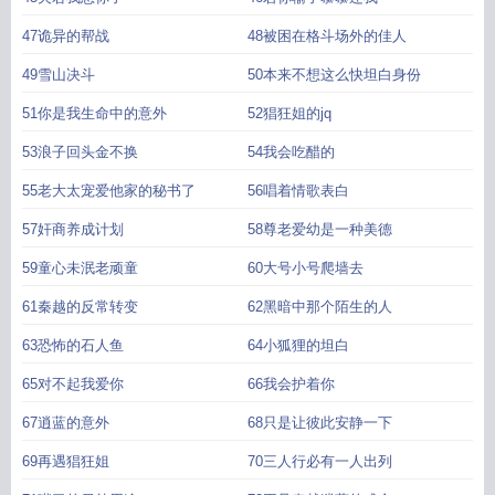
47诡异的帮战
48被困在格斗场外的佳人
49雪山决斗
50本来不想这么快坦白身份
51你是我生命中的意外
52猖狂姐的jq
53浪子回头金不换
54我会吃醋的
55老大太宠爱他家的秘书了
56唱着情歌表白
57奸商养成计划
58尊老爱幼是一种美德
59童心未泯老顽童
60大号小号爬墙去
61秦越的反常转变
62黑暗中那个陌生的人
63恐怖的石人鱼
64小狐狸的坦白
65对不起我爱你
66我会护着你
67逍蓝的意外
68只是让彼此安静一下
69再遇猖狂姐
70三人行必有一人出列