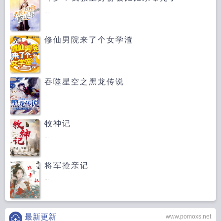
...
修仙男院来了个女学渣
...
吞噬星空之黑龙传说
...
牧神记
...
将军抢亲记
...
最新更新
www.pomoxs.net