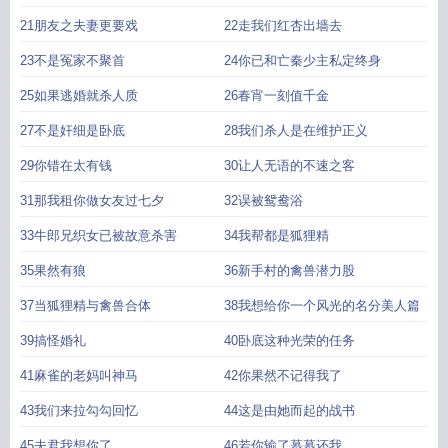
21朋友之夫妻更要戏
22走我们红杏出墙去
23不是冤家不聚首
24你已和亡秦少主私定终身
25如果逃婚就杀人质
26春宵一刻值千金
27不是奸细是卧底
28我们杀人是在维护正义
29你错在太有钱
30让人无语的不速之客
31那我租你做女友过七夕
32误被鸳鸯浴
33牛郎兄织女已被故意杀害
34我帮都是狐狸精
35果然有狼
36新手村的禽兽潜力股
37当狐狸精与禽兽合体
38我想给你一个风光的名分美人篇
39搞怪婚礼
40卧底这种光荣的任务
41麻雀的老妈叫神马
42你果然不记得我了
43我们来拉勾勾回忆
44这是由她而起的战书
45夫君我想你了
46若你输了慕慕还我