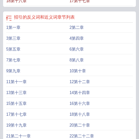
18第十八章
17第十七章
引的近义词是什么词语是什么
招引蚊子的原因
招引反义词
招引1的拼音
招引笔
顺
招引的反义词是什么词
招引的反义词是什么词语
招引的近义词
招引惊折讲
的什么
招引意思
招引的意思是什么
招引他船注意的信号应避免使用下列哪种灯
招引的反义词和近义词
章节列表
光
招引的近义词是什么词语
招引反义词是什么词语
招引猫咪的声音
招引怎么
1第一章
2第二章
读
热闹
招商引资最新招商办法
招引是动作的词语吗
招引蝴蝶的人
招引雷霆建
造防御工事
招引蜜蜂的人
招引蛇的植物
十万人才大招引
招引造句
招引的近义
3第三章
4第四章
词和反义词
招引木兰之坠露兮
招引的拼音
招引企业
招引的意思
这句话出自屈
原的
5第五章
庆蓝优引社会招引
6第六章
7第七章
8第八章
9第九章
10第十章
11第十一章
12第十二章
13第十三章
14第十四章
15第十五章
16第十六章
17第十七章
18第十八章
19第十九章
20第二十章
21第二十一章
22第二十二章