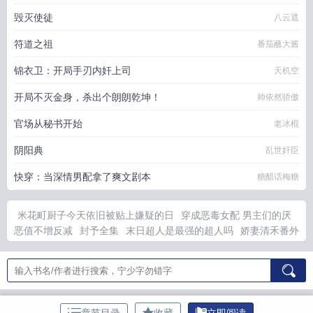
毁灭使徒
八云遮
符道之祖
番茄蘸大酱
锦衣卫：开局手刃内奸上司
天机空
开局不灭金身，杀出个朗朗乾坤！
帅依然骄傲
官场从秘书开始
老冰棍
阴阳典
乱世奸臣
快穿：当深情男配拿了爽文剧本
糖醋话梅糖
米花町厨子今天依旧被贴上嫌疑的日
穿成恶毒女配 男主们的厌
恶值不增反减
封予全集
末日超人是最强的超人吗
娇妻清禾番外
更新提醒
破三十六计书
七零恶毒亲妈
三十六计完整版解释
我
是魔修不是良心笔趣阁最新章节更
我是魔修不是良心资本家顶点
我是魔修不是良心无弹窗免费阅读
白小莲和赵叔
四合院双修增
强体质力量的有哪
胡雪岩经商核心理念
白小莲真实身份
山雀
gl
双休王之四合院
胡雪岩经商之道解析
女主白小莲
白小莲角