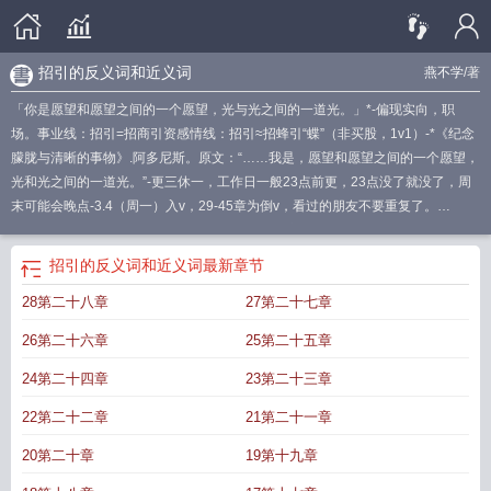
招引的反义词和近义词
燕不学
/著
「你是愿望和愿望之间的一个愿望，光与光之间的一道光。」*-偏现实向，职
场。事业线：招引=招商引资感情线：招引≈招蜂引“蝶”（非买股，1v1）-*《纪念
朦胧与清晰的事物》.阿多尼斯。原文：“……我是，愿望和愿望之间的一个愿望，
光和光之间的一道光。”-更三休一，工作日一般23点前更，23点没了就没了，周
末可能会晚点-3.4（周一）入v，29-45章为倒v，看过的朋友不要重复了。
ahref="http://m.moxiexs.com"target="_blank"【魔蝎小说】/a
招引相近的词语
招
引和招来是近义词吗
招引的英文
招引的近义词是什么
招引的招是什么意思
招
招引的反义词和近义词
最新章节
引七颗荔枝
招引英语
招引是词语吗
招引吸引的英文
招引顾客的句子
招引怎么
28第二十八章
27第二十七章
造句
招商引资政策
招引组词
招引近义词语有哪些
招引近义词
招引企业什么意
思
招引来许多小鸟连松鼠山狸也赶来看热闹可能是因为什么
招引是什么意
26第二十六章
25第二十五章
思?
泸州产城招引
招引猫的叫声
招引和吸引的区别是什么
招引读音拼音
招引
人才
招引by燕不学免费阅读
招引by七颗荔枝
夕餐秋菊之落英
招引的反义词和
24第二十四章
23第二十三章
近义词
招引的拼音怎么读音
招引怎么写
招引蜜蜂方法
招引的英语
招引的反义
22第二十二章
21第二十一章
词三年级上册
招引娣
招引英语怎么读
朝饮木兰之坠露兮夕餐秋菊之落英
招引
蝶成语
招引的近义词是什么 标准答案
招引是动词吗
下课了大家在大青树下跳
20第二十章
19第十九章
孔雀舞摔跤
招引的反义词
招引项目
招引吸引的英文怎么读
招引的近义词语
招