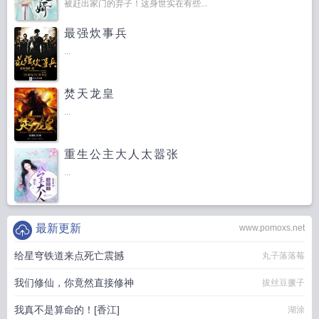
被赶出家门的弃子！这身世实在有些...
最强炊事兵
...
焚天龙皇
...
重生公主大人太嚣张
...
最新更新
www.pomoxs.net
给星穹铁道来点死亡震撼
丸子落落莓
我们修仙，你竟然直接修神
拔丝豆撅子
我真不是算命的！[香江]
湖涂