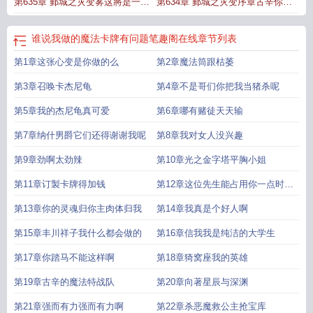
第635章 鄞城之灾变雾这將是一场
第634章 鄞城之灾变序章古辛你居
恶战
然把屎做成卡
谁说我做的魔法卡牌有问题笔趣阁在线
章节列表
第1章这张心变是你做的么
第2章魔法筒跟枯萎
第3章召唤卡杰尼龟
第4章不是哥们你把我当猪杀呢
第5章我的杰尼龟真可爱
第6章哪有赌徒天天输
第7章纳什男爵它们还得谢谢我呢
第8章我对女人没兴趣
第9章劲啊太劲辣
第10章光之金字塔平胸小姐
第11章订製卡牌得加钱
第12章这位先生能占用你一点时间
吗
第13章你的灵魂归你主肉体归我
第14章我真是个好人啊
第15章丰川祥子我什么都会做的
第16章信我我是纯洁的大学生
第17章你踏马不能这样啊
第18章猗窝座我的英雄
第19章古辛的魔法特战队
第20章向著星辰与深渊
第21章强而有力强而有力啊
第22章杀恶魔救公主抢宝库