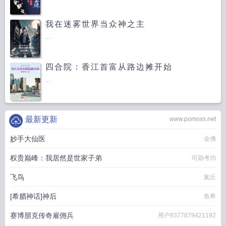
我在迷雾世界当众神之主
...
四合院：香江首富从路边摊开始
...
最新更新
www.pomoxs.net
妙手大仙医
金佛
权贵巅峰：我居然是世家子弟
司勋考功
飞鸟
旄丘
[希腊神话]神后
鱼希
赛博朋克传奇雇佣兵
用户9377879421192