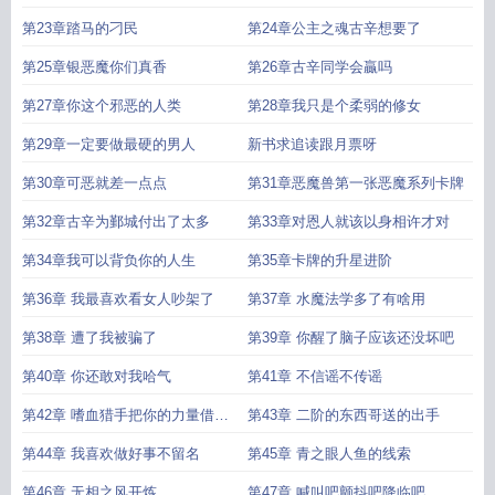
第23章踏马的刁民
第24章公主之魂古辛想要了
第25章银恶魔你们真香
第26章古辛同学会贏吗
第27章你这个邪恶的人类
第28章我只是个柔弱的修女
第29章一定要做最硬的男人
新书求追读跟月票呀
第30章可恶就差一点点
第31章恶魔兽第一张恶魔系列卡牌
第32章古辛为鄞城付出了太多
第33章对恩人就该以身相许才对
第34章我可以背负你的人生
第35章卡牌的升星进阶
第36章 我最喜欢看女人吵架了
第37章 水魔法学多了有啥用
第38章 遭了我被骗了
第39章 你醒了脑子应该还没坏吧
第40章 你还敢对我哈气
第41章 不信谣不传谣
第42章 嗜血猎手把你的力量借给
第43章 二阶的东西哥送的出手
我
第44章 我喜欢做好事不留名
第45章 青之眼人鱼的线索
第46章 无相之风开炼
第47章 喊叫吧颤抖吧降临吧