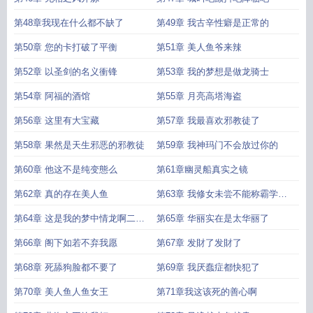
第48章我现在什么都不缺了
第49章 我古辛性癖是正常的
第50章 您的卡打破了平衡
第51章 美人鱼爷来辣
第52章 以圣剑的名义衝锋
第53章 我的梦想是做龙骑士
第54章 阿福的酒馆
第55章 月亮高塔海盗
第56章 这里有大宝藏
第57章 我最喜欢邪教徒了
第58章 果然是天生邪恶的邪教徒
第59章 我神玛门不会放过你的
第60章 他这不是纯变態么
第61章幽灵船真实之镜
第62章 真的存在美人鱼
第63章 我修女未尝不能称霸学院
口牙
第64章 这是我的梦中情龙啊二合
第65章 华丽实在是太华丽了
一
第66章 阁下如若不弃我愿
第67章 发財了发財了
第68章 死舔狗脸都不要了
第69章 我厌蠢症都快犯了
第70章 美人鱼人鱼女王
第71章我这该死的善心啊