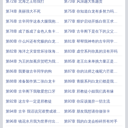
第72章 北海之王给我打
第73章 风浪越大鱼越贵
第74章 美丽强大不死
第75章 你知道白龙有多努力吗求
首订
第76章 古辛同学这条大腿我抱定
第77章 熔炉启动开炼白骨王求首
了求首订
订
第78章 成了炼成了金色人鱼卡牌
第79章 古辛阁下是在下的义父求
求首订
首订
第80章 什么叫还有究极的白龙求
第81章 帮帮我神奇的古辛同学求
首订
首订
第82章 海洋之灾壹世坏珍珠海世
第83章 虚空系列你真的没有开吗
界
第84章 为王的加冕庆贺吧为我欢
第85章 老王出来单挑力量正是为
呼
王的理由呀
第86章 我要做古辛同学的狗
第87章 你的法师之魂呢六芒星咒
缚
第88章 准备製作第二张白龙卡
第89章 青眼系列白龙们都是我的
翅膀呀
第90章 古辛阁下我敬爱您口牙
第91章 邪教徒小姐我们真有缘
第92章 这古辛一定是邪教徒
第93章 你应该拋弃一切主流
第94章 古辛 我话说完谁赞成谁反
第95章 朋友我想请你做张卡
对
第96章 镜花水月我为世界付出太
第97章 我的白龙会粉碎所有对手