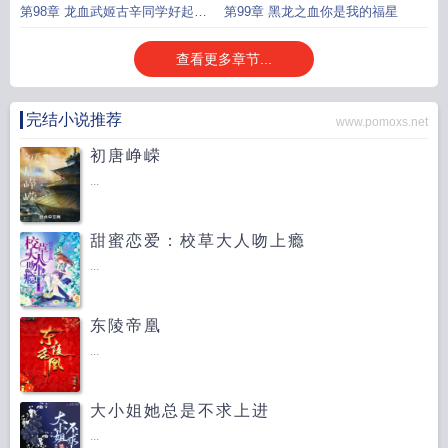
多
第98章 龙血武姬古辛同学好起来
第99章 黑龙之血你是我的福星
了
查看更多章节...
完结小说推荐
www.pomoxs.net
初唐峥嵘
...
甜蜜恋爱：校草大人吻上瘾
...
东陵帝凰
...
大小姐她总是不求上进
...