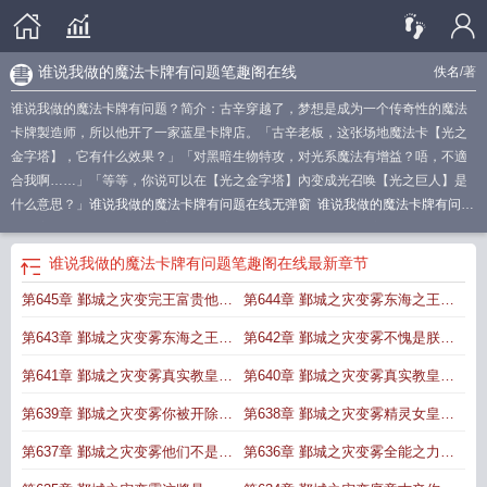
谁说我做的魔法卡牌有问题笔趣阁在线
佚名
/著
谁说我做的魔法卡牌有问题？简介：古辛穿越了，梦想是成为一个传奇性的魔法
卡牌製造师，所以他开了一家蓝星卡牌店。「古辛老板，这张场地魔法卡【光之
金字塔】，它有什么效果？」「对黑暗生物特攻，对光系魔法有增益？唔，不適
合我啊……」「等等，你说可以在【光之金字塔】內变成光召唤【光之巨人】是
什么意思？」
谁说我做的魔法卡牌有问题在线无弹窗
谁说我做的魔法卡牌有问题
全本完结免费
谁说我做的魔法卡牌有问题QQ阅读
谁说我做的魔法卡牌有问题无
弹窗免费
谁说我做的魔法卡牌有问题无错
谁说我做的魔法卡牌有问题? 我真不
谁说我做的魔法卡牌有问题笔趣阁在线
最新章节
会飞
谁说我做的魔法卡牌有问题?
谁说我做的魔法卡牌有问题?qq阅读全文
谁
第645章 鄞城之灾变完王富贵他们
第644章 鄞城之灾变雾东海之王说
说我做的魔法卡牌有问题?笔趣
吵起来了
我们可以谈谈
第643章 鄞城之灾变雾东海之王觉
第642章 鄞城之灾变雾不愧是朕霸
得自己该跑了
气侧漏
第641章 鄞城之灾变雾真实教皇觉
第640章 鄞城之灾变雾真实教皇觉
得很爽
得很烦
第639章 鄞城之灾变雾你被开除精
第638章 鄞城之灾变雾精灵女皇说
灵籍了
要清理门户
第637章 鄞城之灾变雾他们不是精
第636章 鄞城之灾变雾全能之力假
灵他们是邪恶的异端
面骑士所罗门降临