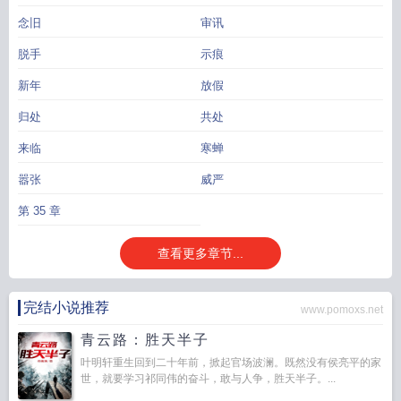
念旧
审讯
脱手
示痕
新年
放假
归处
共处
来临
寒蝉
嚣张
威严
第 35 章
查看更多章节...
完结小说推荐
www.pomoxs.net
青云路：胜天半子
叶明轩重生回到二十年前，掀起官场波澜。既然没有侯亮平的家
世，就要学习祁同伟的奋斗，敢与人争，胜天半子。...