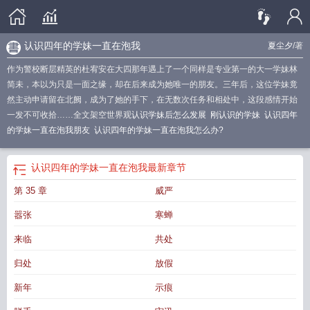
认识四年的学妹一直在泡我
夏尘夕
/著
作为警校断层精英的杜宥安在大四那年遇上了一个同样是专业第一的大一学妹林
简未，本以为只是一面之缘，却在后来成为她唯一的朋友。三年后，这位学妹竟
然主动申请留在北阙，成为了她的手下，在无数次任务和相处中，这段感情开始
一发不可收拾……全文架空世界观
认识学妹后怎么发展
刚认识的学妹
认识四年
的学妹一直在泡我朋友
认识四年的学妹一直在泡我怎么办?
认识四年的学妹一直在泡我
最新章节
第 35 章
威严
嚣张
寒蝉
来临
共处
归处
放假
新年
示痕