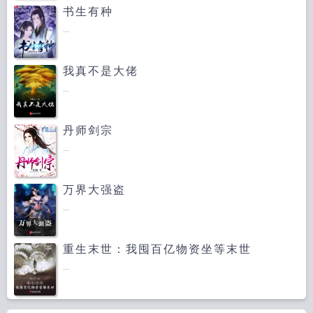
书生有种
...
我真不是大佬
...
丹师剑宗
...
万界大强盗
...
重生末世：我囤百亿物资坐等末世
...