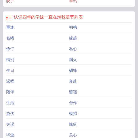
脱手
审讯
认识四年的学妹一直在泡我
章节列表
重逢
初鸣
名绪
缘起
伶仃
私心
惜别
烟火
生日
砺锋
返程
奔赴
陪伴
留宿
生活
合作
蛰伏
模拟
失误
愧疚
毕业
关心