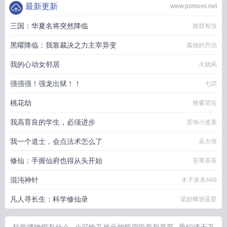
最新更新
www.pomoxs.net
三国：华夏名将突然降临
旗鼓相当
黑曜降临：我靠裁决之力主宰异变
孤独的乔治
我的心动女邻居
火烧风
强强强！强龙出狱！！
七武
桃花劫
推窗望岳
我高育良的学生，必须进步
苦海小道童
我一个道士，会点法术怎么了
吴大侠
修仙：手握仙府也得从头开始
苷果茶茶
混沌神针
木子末末A66
凡人寻长生：科学修仙录
诺妙卿游蓝星