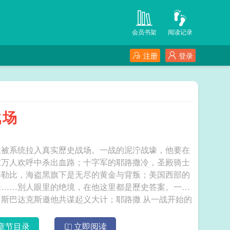
会员书架
阅读记录
注册
登录
战场
主被系统拉入真实歷史战场。一战的泥泞战壕，他要在
在万人欢呼中杀出血路；十字军的耶路撒冷，圣殿骑士
加勒比，海盗黑旗下是无尽的黄金与背叛；美国西部的
锋……別人眼里的绝境，在他这里都是歷史答案。一战
克斯邀他共谋起义大计；耶路撒 从一战开始的
章节目录
立即阅读