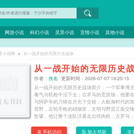
网游小说
科幻小说
灵异小说
言情小说
其他小说
墨小说网
>
从一战开始的无限历史战场
从一战开始的无限历史
作者：
佚名
更新时间：2026-07-07 19:25:15
从一战开始的无限历史战场简介：一个军事博
毒气与机枪中活下去；古罗马的竞技场，他要
与阿萨辛的刀锋在月光下交错；大航海时代的
荒野，左轮手枪的硝烟里，文明与野蛮正面交
堑壕，他让整个连队活著走出绞肉机；古罗马，斯巴达
无限历史战场
手机访问
加入书架