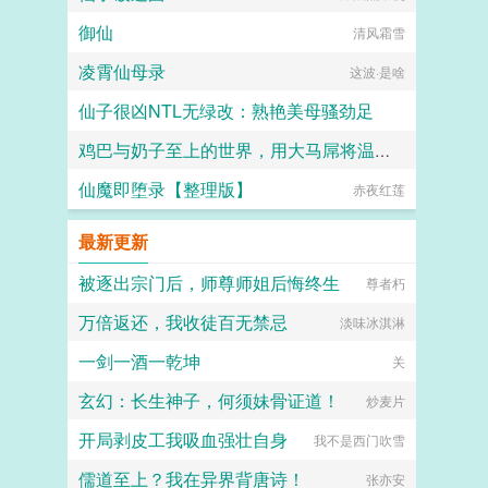
御仙
清风霜雪
凌霄仙母录
这波·是啥
仙子很凶NTL无绿改：熟艳美母骚劲足
鸡巴与奶子至上的世界，用大马屌将温柔妈妈、娇羞妹妹、高冷女神等绝色美女征服吧
羽溺田
仙魔即堕录【整理版】
热爱生活的小冬
赤夜红莲
最新更新
被逐出宗门后，师尊师姐后悔终生
尊者朽
万倍返还，我收徒百无禁忌
淡味冰淇淋
一剑一酒一乾坤
关
玄幻：长生神子，何须妹骨证道！
炒麦片
开局剥皮工我吸血强壮自身
我不是西门吹雪
儒道至上？我在异界背唐诗！
张亦安