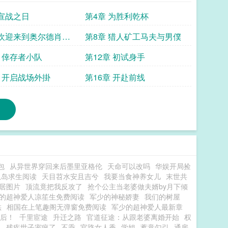
 宣战之日
第4章 为胜利乾杯
 欢迎来到奥尔德肖特
第8章 猎人矿工马夫与男僕
章 倖存者小队
第12章 初试身手
章 开启战场外掛
第16章 开赴前线
包
从异世界穿回来后墨里亚格伦
天命可以改吗
华娱开局捡
孤岛求生阅读
天目苕水安且吉兮
我要当食神养女儿
末世共
居图片
顶流竟把我反攻了
抢个公主当老婆做夫婿by月下倾
的超神爱人凉笙生免费阅读
军少的神秘娇妻
我们的树屋
哄
相国在上笔趣阁无弹窗免费阅读
军少的超神爱人最新章
后！
千里宦途
升迁之路
官道征途：从跟老婆离婚开始
权
，残疾世子宠疯了
不乖
官路女人香
学姐
蓄意勾引
通房