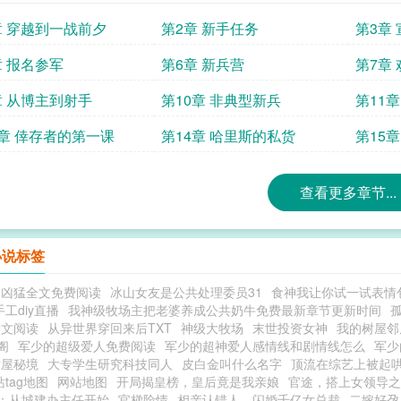
章 穿越到一战前夕
第2章 新手任务
第3章
章 报名参军
第6章 新兵营
第7章
蛆虫们
章 从博主到射手
第10章 非典型新兵
第11
3章 倖存者的第一课
第14章 哈里斯的私货
第15
查看更多章节...
小说标签
超凶猛全文免费阅读
冰山女友是公共处理委员31
食神我让你试一试表情
手工diy直播
我神级牧场主把老婆养成公共奶牛免费最新章节更新时间
全文阅读
从异世界穿回来后TXT
神级大牧场
末世投资女神
我的树屋邻
阁
军少的超级爱人免费阅读
军少的超神爱人感情线和剧情线怎么
军少
树屋秘境
大专学生研究科技同人
皮白金叫什么名字
顶流在综艺上被起
tag地图
网站地图
开局揭皇榜，皇后竟是我亲娘
官途，搭上女领导之
：从城建办主任开始
官梯险情
相亲认错人，闪婚千亿女总裁
二嫁好孕