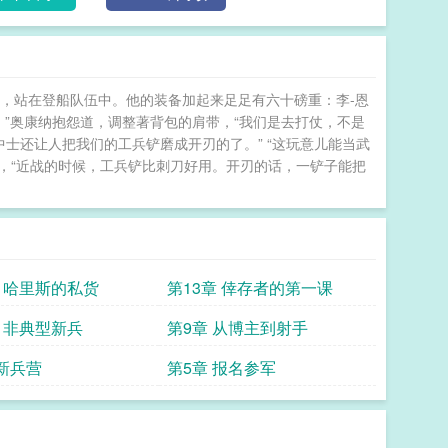
，站在登船队伍中。他的装备加起来足足有六十磅重：李-恩
。”奥康纳抱怨道，调整著背包的肩带，“我们是去打仗，不是
中士还让人把我们的工兵铲磨成开刃的了。” “这玩意儿能当武
夫说，“近战的时候，工兵铲比刺刀好用。开刃的话，一铲子能把
章 哈里斯的私货
第13章 倖存者的第一课
章 非典型新兵
第9章 从博主到射手
 新兵营
第5章 报名参军