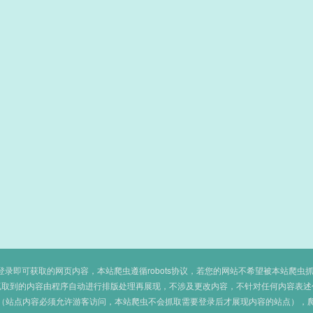
即可获取的网页内容，本站爬虫遵循robots协议，若您的网站不希望被本站爬虫抓取，可
抓取到的内容由程序自动进行排版处理再展现，不涉及更改内容，不针对任何内容表述
（站点内容必须允许游客访问，本站爬虫不会抓取需要登录后才展现内容的站点），