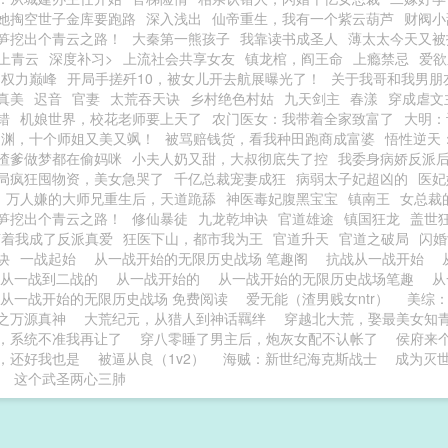
她掏空世子金库要跑路
深入浅出
仙帝重生，我有一个紫云葫芦
财阀小
笋挖出个青云之路！
大秦第一熊孩子
我靠读书成圣人
薄太太今天又被
上青云
深度补习>
上流社会共享女友
镇龙棺，阎王命
上瘾禁忌
爱欲
：权力巅峰
开局手搓歼10，被女儿开去航展曝光了！
关于我哥和我男朋
真美
迟音
官妻
太荒吞天诀
乡村绝色村姑
九天剑主
春漾
穿成虐文
错
机娘世界，校花老师要上天了
农门医女：我带着全家致富了
大明：
出渊，十个师姐又美又飒！
被骂赔钱货，看我种田跑商成富婆
悟性逆天：
渣爹做梦都在偷妈咪
小夫人奶又甜，大叔彻底失了控
我委身病娇反派
局疯狂囤物资，美女急哭了
千亿总裁宠妻成狂
病弱太子妃超凶的
医妃
万人嫌的大师兄重生后，天道跪舔
神医毒妃腹黑宝宝
镇南王
女总裁
笋挖出个青云之路！
修仙暴徒
九龙乾坤诀
官道雄途
镇国狂龙
盖世
苟着我成了反派真爱
狂医下山，都市我为王
官道升天
官道之破局
闪婚
诀
一战起始
从一战开始的无限历史战场 笔趣阁
抗战从一战开始
从一战到二战的
从一战开始的
从一战开始的无限历史战场笔趣
从
从一战开始的无限历史战场 免费阅读
爱无能（渣男贱女ntr）
美综
之万源真神
大荒纪元，从猎人到神话羈绊
穿越北大荒，娶最美女知
，系统不准我再让了
穿八零睡了男主后，炮灰女配不认帐了
侯府来
，还好我也是
被逼从良（1v2）
海贼：新世纪海克斯战士
成为灭
这个武圣两心三肺