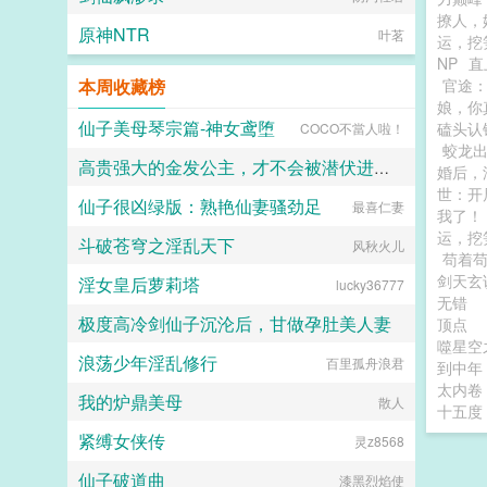
撩人，
原神NTR
叶茗
运，挖
NP
直
本周收藏榜
官途
娘，你
仙子美母琴宗篇-神女鸢堕
磕头认
COCO不當人啦！
蛟龙
高贵强大的金发公主，才不会被潜伏进来的区区邪教徒，催眠调教后堕落成人格排泄雌媚牝妻呢！
婚后，
世：开
仙子很凶绿版：熟艳仙妻骚劲足
风羽飘零
最喜仁妻
我了！
运，挖
斗破苍穹之淫乱天下
风秋火儿
苟着
剑天玄
淫女皇后萝莉塔
lucky36777
无错
极度高冷剑仙子沉沦后，甘做孕肚美人妻
顶点
噬星空
浪荡少年淫乱修行
百里孤舟浪君
于穹之下
到中年
太内卷
我的炉鼎美母
散人
十五度
紧缚女侠传
灵z8568
仙子破道曲
漆黑烈焰使