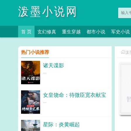
泼墨小说网
首 页
玄幻修真
重生穿越
都市小说
军史小说
热门小说推荐
泼
诸天谍影
...
女皇饶命：待微臣宽衣献宝
...
星际：炎黄崛起
...