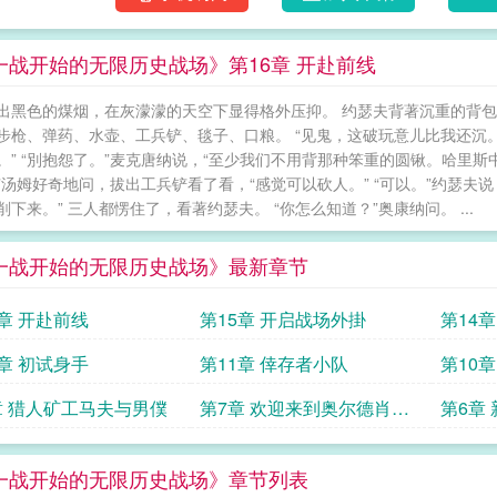
一战开始的无限历史战场》第16章 开赴前线
出黑色的煤烟，在灰濛濛的天空下显得格外压抑。 约瑟夫背著沉重的背包
步枪、弹药、水壶、工兵铲、毯子、口粮。 “见鬼，这破玩意儿比我还沉
。” “別抱怨了。”麦克唐纳说，“至少我们不用背那种笨重的圆锹。哈里斯
”汤姆好奇地问，拔出工兵铲看了看，“感觉可以砍人。” “可以。”约瑟
削下来。” 三人都愣住了，看著约瑟夫。 “你怎么知道？”奥康纳问。 ...
一战开始的无限历史战场》最新章节
6章 开赴前线
第15章 开启战场外掛
第14
2章 初试身手
第11章 倖存者小队
第10
章 猎人矿工马夫与男僕
第7章 欢迎来到奥尔德肖特
第6章
蛆虫们
一战开始的无限历史战场》章节列表