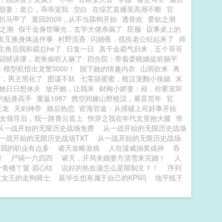
甜妻：老公，乖乖宠我
空白
在综艺直播里高潮不断
官
扒马甲了
重回2009，从不当舔狗开始
透骨欢
爱欲之潮
之潮
假千金身世曝光，玄学大佬杀疯了
臣服
议事桌上的
友互换身体这件事
村野流香
闪婚夜，残疾老公站起来了
师
主角后我和霸总he了
日复一日
真千金霸气归来，五个哥哥
诏狱讲课，老朱偷听人麻了
四合院：带着娄晓娥提前躺平
模型机悟出龙警3000！
脱下她的情趣内衣
山雨欲来
离
后，男主黑化了
图谋不轨
七零甜蜜蜜，糙汉宠翻小辣媳
末
她日日想休夫
放开她，让我来
财阀小娇妻：叔，你要宠坏
的贴身高手
重返1987
携空间嫁山野糙汉，暴富荒年
官
狂龙
天剑神帝
婚后热恋
宦海官途：从撞破上司好事开始
女领导后，我一路青云直上
快穿之我在年代文里抱大腿
帝
从一战开始的无限历史战场免费
从一战开始的无限历史战场
一战开始的无限历史战场TXT
从一战开始的无限历史战场
：我的职业有点多
诸天攻略游戏
人在漫威抽奖成神
吞
青
尸祸一六四四
诸天，开局未婚妻方清雪来完婚！
人
个青楼丫鬟·眉心结
说好的热血漫怎么是限制文？！
序列
世女王的走狗骑士
延毕生也有属于自己的KPI吗
地平线下