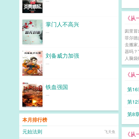
《从
掌门人不高兴
囱里冒
...
菲尔德
去搬家
器吗？
刘备威力加强
人脑袋
...
《从
铁血强国
第1
...
第1
第8
本月排行榜
元始法则
飞天鱼
《从