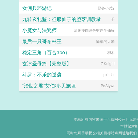
女佣兵环游记
勤务小兵2
九转玄牝鉴：征服仙子的堕落调教录
千
小魔女与法咒师
清粥瘦肉酒色财迷半仙醉
最后一只哥布林王
简单的大米
稳定三角（百合abo）
枳木
玄冰圣母篇【完整版】
Z Knight
斗罗：不乐的逆袭
pxhsbl
“治世之君”艾伯特·贝施坦
PoSlywr
本站所有内容来源于互联网公开且无需登录
本站仅对
同时您可手动提交相关目标站点网址给我们