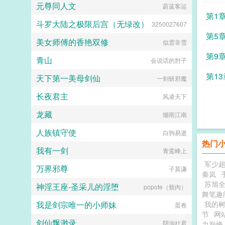
元尊同人文
蔚蓝客运
第1
斗罗大陆之极限后宫（无绿改）
3250027607
第5
美女师傅的香艳双修
似雲非雪
第9
青山
会说话的肘子
第1
天下第一美母剑仙
一剑斩邪魔
长夜君主
风凌天下
龙藏
烟雨江南
人族镇守使
白驹易逝
热门
我有一剑
青鸾峰上
军少
万界邪尊
子莫谦
秦岚
苏旭
神淫王座-圣采儿的淫堕
popote（烦內）
舞笔趣
我是剑宗唯一的小师妹
我的
蛋卷
节
网站
剑仙飘渺录
阴沟社君
力巅峰