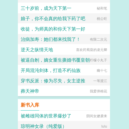
三十岁前，成为天下第一
秘和笔
娘子，你不会真的给我下药了吧
桃公旺
收徒，为师真的和你天下第一好
治病加寿：她们都来找我了！
长涂山的黄金兽
有限二次元
逆天之纵情天地
喜欢药蜀葵的凌元卿
被逼自刎，嫡女重生撕婚书覆皇朝
柠檬小丸子
开局混沌剑体，打造不朽仙族
幽十七
穿书反派：修为尽失，女主逆推
一苇渡江
葬天神帝
我爱弹棉花
新书入库
被雌雄同体的世界爆炒了
阴间女嬷袭来
琼明神女录（纯爱版）
lulu