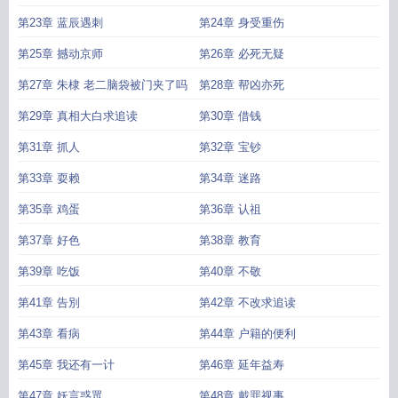
第23章 蓝辰遇刺
第24章 身受重伤
第25章 撼动京师
第26章 必死无疑
第27章 朱棣 老二脑袋被门夹了吗
第28章 帮凶亦死
第29章 真相大白求追读
第30章 借钱
第31章 抓人
第32章 宝钞
第33章 耍赖
第34章 迷路
第35章 鸡蛋
第36章 认祖
第37章 好色
第38章 教育
第39章 吃饭
第40章 不敬
第41章 告別
第42章 不改求追读
第43章 看病
第44章 户籍的便利
第45章 我还有一计
第46章 延年益寿
第47章 妖言惑眾
第48章 戴罪视事