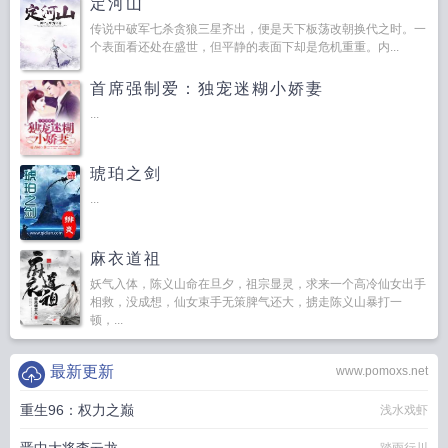
定河山
传说中破军七杀贪狼三星齐出，便是天下板荡改朝换代之时。一
个表面看还处在盛世，但平静的表面下却是危机重重。内...
首席强制爱：独宠迷糊小娇妻
...
琥珀之剑
...
麻衣道祖
妖气入体，陈义山命在旦夕，祖宗显灵，求来一个高冷仙女出手
相救，没成想，仙女束手无策脾气还大，掳走陈义山暴打一
顿，...
最新更新
www.pomoxs.net
重生96：权力之巅
浅水戏虾