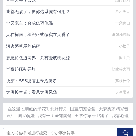
晋中大将李云龙
踏雨行川
我都无敌了，要你这系统有何用？
星河满目
全民宗主：合成亿万傀儡
一朵青山
人在柯南，组织正式编实在太香了
雕牌洗洁精
河边茅草屋的秘密
小蚊子
崽崽荷包通两界，荒村变成桃花源
圈圈虫
半夜起床别开灯
倾盆等大雨
快穿：SSS级宿主专治病娇
荔枝枝兮
大唐长生者：看尽大唐风华
人生愚者
在这遍地亲戚的米花町北野行舟
国宝萌宠合集
大梦想家精彩音
乐汇
国宝萌娃
我有一面全知魔镜
王爷你家暗卫跑了
我靠心理
学治疗在反派面前苟心短剧全集
梦控者之镜欲全文阅读
至尊剑
皇全文免费阅读
天道阴阳五行是什么
谍战我能识别间谍免费
至
尊剑皇新笔趣阁
露水红颜精彩节点
枕梦免费阅读地址
阴阳天道