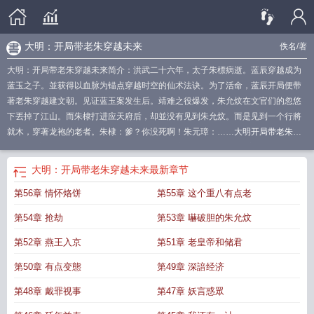
大明：开局带老朱穿越未来
佚名
/著
大明：开局带老朱穿越未来简介：洪武二十六年，太子朱標病逝。蓝辰穿越成为
蓝玉之子。並获得以血脉为锚点穿越时空的仙术法诀。为了活命，蓝辰开局便带
著老朱穿越建文朝。见证蓝玉案发生后。靖难之役爆发，朱允炆在文官们的忽悠
下丟掉了江山。而朱棣打进应天府后，却並没有见到朱允炆。而是见到一个行將
就木，穿著龙袍的老者。朱棣：爹？你没死啊！朱元璋：……
大明开局带老朱穿
越未来
穿越到大明带系统的
大明开局带老朱穿越未来免费阅读
穿越大明带系
统
穿越大明我带老朱刷副本合集
开局带老朱看大明风华
开局带老朱穿越未来笔
大明：开局带老朱穿越未来
最新章节
趣阁
穿越大明带老朱穿越六百年间
主角大明带着系统的
大明开局老朱假死宁王
第56章 情怀烙饼
第55章 这个重八有点老
免费阅读
第54章 抢劫
第53章 嚇破胆的朱允炆
第52章 燕王入京
第51章 老皇帝和储君
第50章 有点变態
第49章 深諳经济
第48章 戴罪视事
第47章 妖言惑眾