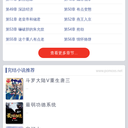
第49章 深諳经济
第50章 有点变態
第51章 老皇帝和储君
第52章 燕王入京
第53章 嚇破胆的朱允炆
第54章 抢劫
第55章 这个重八有点老
第56章 情怀烙饼
查看更多章节...
完结小说推荐
www.pomoxs.net
斗罗大陆V重生唐三
...
最弱功德系统
...