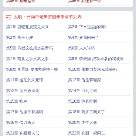
第46章 延年益寿
第45章 我还有一计
大明：开局带老朱穿越未来
章节列表
第1章 囚犯蓝辰窥见未来
第2章 下水道里的和尚
第3章 燕王万岁
第4章 爹我回来了
第5章 你就这么想当皇帝吗
第6章 未来详情
第7章 南北之爭文武之爭
第8章 李景隆 战功卓著的我被皇帝
忌惮了
第9章 李景隆 要血割腕够不够
第10章 朱柏自焚朱元璋盛怒
第11章 迷茫的朱元璋
第12章 借住蒋瓛家
第13章 蓝辰必须死
第14章 回到过去
第15章 吃鸡
第16章 你真吃啊
第17章 他脑子有病吗
第18章 药来了药来了
第19章 借刀杀人
第20章 终生大事
第21章 狗眼看人低
第22章 狗眼一视同仁