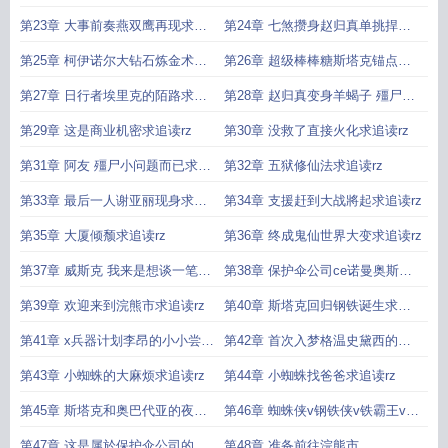
斯求追读rz
收了加一更求追读rz
第23章 大事前奏燕双鹰再现求追
第24章 七煞攒身赵归真单挑捍卫
读rz
者联盟求追读rz
第25章 柯伊诺尔大钻石炼金术师
第26章 超级棒棒糖斯塔克锚点事
辛吉德登场求追读rz
件开启求追读rz
第27章 日行者埃里克的陌路求追
第28章 赵归真变身羊蝎子 殭尸失
读rz
控大开杀戒求追读rz
第29章 这是商业机密求追读rz
第30章 没救了直接火化求追读rz
第31章 阿友 殭尸小问题而已求追
第32章 五狱修仙法求追读rz
读rz
第33章 最后一人谢亚丽现身求追
第34章 支援赶到大战將起求追读rz
读rz
第35章 大厦倾颓求追读rz
第36章 终成鬼仙世界大变求追读rz
第37章 威斯克 我来是想谈一笔生
第38章 保护伞公司ce诺曼奥斯本
意求追读rz
求追读rz
第39章 欢迎来到浣熊市求追读rz
第40章 斯塔克回归钢铁诞生求追
读rz
第41章 x兵器计划李昂的小小尝试
第42章 首次入梦格温史黛西的震
求追读rz
惊求追读rz
第43章 小蜘蛛的大麻烦求追读rz
第44章 小蜘蛛找爸爸求追读rz
第45章 斯塔克和奥巴代亚的夜晚
第46章 蜘蛛侠v钢铁侠v铁霸王v暴
求追读rz
君求追读rz
第47章 这是属於保护伞公司的財
第48章 准备前往浣熊市