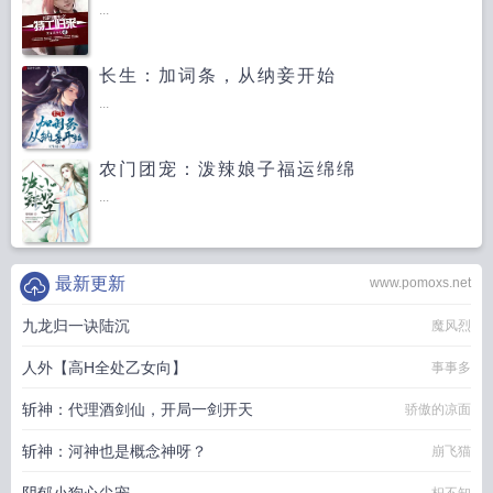
...
长生：加词条，从纳妾开始
...
农门团宠：泼辣娘子福运绵绵
...
最新更新
www.pomoxs.net
九龙归一诀陆沉
魔风烈
人外【高H全处乙女向】
事事多
斩神：代理酒剑仙，开局一剑开天
骄傲的凉面
斩神：河神也是概念神呀？
崩飞猫