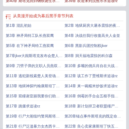
第40章 斯塔克回归钢铁诞生求追
第39章 欢迎来到浣熊市求追读rz
读rz
从美漫开始成为幕后黑手
章节列表
第1章 混乱初始
第2章 地狱厨房大屠杀震惊的夜魔
侠
第3章 神矛局特工队长燕双鹰
第4章 决战任我行收復高夫人金並
第5章 在下神矛局特工燕双鹰
第6章 黑影兵团控制权jker
第7章jker大闹斯塔克发布会楚人美
第8章 洞天福地震惊的科尔森
的诅咒散播
第9章 刀劈子弹的文职人员燕双鹰
第10章 多嘴的佣兵肖自在大战任
求追读
我行
第11章 逃犯新线索楚人美登场求
第12章 该工作了贾维斯求追读rz
追读rz
第13章 地狱神探约翰康斯坦丁登
第14章 来一碗糯米炒饭求追读rz
场求追读rz
第15章 双瞳谢亚丽我要你们助我
第16章 倒霉的手合会五根手指求
成仙求追读rz
追读rz
第17章 跳僵求追读rz
第18章 新计划捍卫者联盟殭尸大
战吸血鬼
第19章 行尸大闹纽约警局斯塔克
第20章锚点事件斯塔克的既定命运
想要学习道术求追读rz
求追读rz
第21章 行尸泛滥暴力女杰西卡琼
第22章 良心卖家康斯坦丁快五百