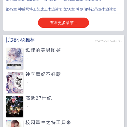
產
第49章 神盾局特工艾达王求追读rz
第50章 希尔伯特让昂热求追读rz
查看更多章节...
完结小说推荐
www.pomoxs.net
狐狸的美男图鉴
...
神医毒妃不好惹
...
高武27世纪
...
校园重生之特工归来