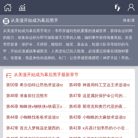
从美漫开始成为幕后黑手
佚名
/著
从美漫开始成为幕后黑手简介：李昂穿越到危机重重的漫威世界，获得命运织网
的能力，收集命运积分即可抽取诸天万界的人物，编织事件获得海量奖励。於是
李昂套著：保护伞，天师府，晓组织，秘党，基金会，轮迴小队等等组织的马
甲，开始在漫威搞事威斯克：人类进化已陷入瓶颈，必须通过病毒实现物种重
生。张楚嵐：我是来给你选择的。长门：让世界感受痛楚吧！神罗天征！昂热：
永远为復仇怒吼。o5成员议会：这一切都是必要的牺牲。……当紫薯精准备收集
无限宝石
从美漫开始的幕后黑手 游遍山海
从美漫开始成为幕后黑手漫画
从美漫
从美漫开始成为幕后黑手
最新章节
开始成为幕后黑手墨鱼怪
从美漫开始
从美漫开始当幕后黑手
从美漫开始的幕后
第50章 希尔伯特让昂热求追读rz
第49章 神盾局特工艾达王求追读rz
黑手
从美漫开始获取黑科技笔趣阁
从美漫开始获取黑科
从美漫开始的幕后黑手
笔趣阁
从美漫开始做电影
从美漫开始获取黑科技起点中文网
第48章 准备前往浣熊市
第47章 这是属於保护伞公司的財
產
第46章 蜘蛛侠v钢铁侠v铁霸王v暴
第45章 斯塔克和奥巴代亚的夜晚
君求追读rz
求追读rz
第44章 小蜘蛛找爸爸求追读rz
第43章 小蜘蛛的大麻烦求追读rz
第42章 首次入梦格温史黛西的震
第41章 x兵器计划李昂的小小尝试
惊求追读rz
求追读rz