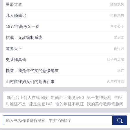
星辰大道
随散飘风
凡人修仙记
梧桐悠悠
1977年高考又一春
孝孝公子
抗战：无敌编制系统
梁启文
道界天下
夜行月
史莱姆真仙
肚子有点胀
快穿，我是年代文的悲惨炮灰
康红
山村留守妇女们的荒唐往事
久旱有甘霖
斩仙台上何人在线阅读
斩仙台上我现身50
第一龙神短剧
年轻
时谁还不是
捷足先登1V2
谁的年轻不疯狂
我的美母教师笔趣阁
全文
悟空大师兄
中国第一龙距今多少年了
中国第一龙和第二
龙
我捡灵芝赚了第一桶金主线剧情梳理
八零文工团里来了个冷
美人免费阅读
公立学校安装空调费要向谁举报
谁年轻的时候没
点荒唐事了
谁不曾年轻过的说说
学校装空调可以享受国家补贴