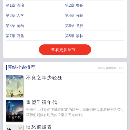
第1章 流浪
第2章 准备
第3章 入学
第4章 分院
第5章 魔药
第6章 飞行
第7章 万圣
第8章 禁林
查看更多章节...
完结小说推荐
www.pomoxs.net
不良之年少轻狂
...
重塑千禧年代
千禧年，领导们正喊着GDP的口号，老板们还以带着秘书为荣，
草莽们则猫在时代的浪潮里刀光剑影。...
愤怒值爆表