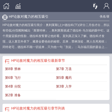
HP论敌对魔力的相互吸引
佚名
/著
HP论敌对魔力的相互吸引简介：奥利莱斯(上)×德拉科(下)(评分二月份才出，所以
有些低)分院帽刚喊出「斯莱特林」，奥利莱斯就成了德拉科·马尔福的眼中钉。这
个黑髮蓝眼的怪胎，德拉科发誓要让他好看。直到真正深入了解。德拉科才发
现，这人寡言外表下，藏著会要他命的秘密。后来，禁林深处，两人生死相依；
冈特老宅，德拉科不顾一切追来，只为他一句「別走」；马尔福庄园的宴会上，
戴著面具的不速之客在他耳边低语：「我感兴趣的，从来只
HP论敌对魔力的相互吸引
最新章节
第8章 禁林
第7章 万圣
第6章 飞行
第5章 魔药
第4章 分院
第3章 入学
第2章 准备
HP论敌对魔力的相互吸引
章节列表