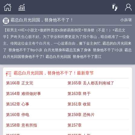
霸总白月光回国，替身他不干了！
小凉
/著
【双男主+HE+小甜文+傲娇矜贵攻x身娇易推倒受+替身梗（不是！）+霸总文
学】尹咚天生心脏不好。为了学业和药费更是为了找个靠山，暗自瞧准了一位金
主。传闻这位金主有个白月光，一心追逐自由，撇下金主匆忙..
霸总的白月光回来
了
替身他不干了!by小凉
白月光替身和霸总互换了身体
替身他不干了!小凉
霸总
白月光回国替身他不干了!
霸总白月光回国
替身他不干了晋江
霸总白月光回国，替身他不干了！
最新章节
第166章 正文完
第165章 丢人都丢到南城了
第164章 难得做好事
第163章 终于
第162章 心事
第161章 收留
第160章 停电
第159章 恐怖片
第158章 意有所指
第157章