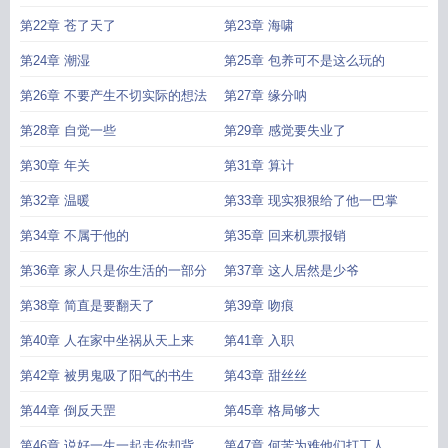
找第二个呀
第22章 苍了天了
第23章 海啸
第24章 潮湿
第25章 包养可不是这么玩的
第26章 不要产生不切实际的想法
第27章 缘分呐
第28章 自觉一些
第29章 感觉要失业了
第30章 年关
第31章 算计
第32章 温暖
第33章 现实狠狠给了他一巴掌
第34章 不属于他的
第35章 回来机票报销
第36章 家人只是你生活的一部分
第37章 这人居然是少爷
第38章 简直是要翻天了
第39章 吻痕
第40章 人在家中坐祸从天上来
第41章 入职
第42章 被男鬼吸了阳气的书生
第43章 甜丝丝
第44章 倒反天罡
第45章 格局够大
第46章 说好一生一起走你却背着
第47章 何苦为难他们打工人