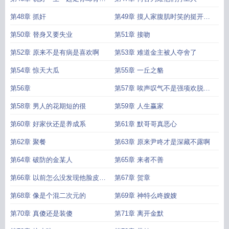
我当了狗
第48章 抓奸
第49章 摸人家腹肌时笑的挺开心
啊
第50章 替身又要失业
第51章 接吻
第52章 原来不是有病是喜欢啊
第53章 难道金主被人夺舍了
第54章 惊天大瓜
第55章 一丘之貉
第56章
第57章 唉声叹气不是强项欢脱乐
天才是目标
第58章 男人的花期短的很
第59章 人生赢家
第60章 好家伙还是养成系
第61章 默哥哥真恶心
第62章 聚餐
第63章 原来尹咚才是深藏不露啊
第64章 破防的金某人
第65章 来者不善
第66章 以前怎么没发现他脸皮这
第67章 贺章
么厚
第68章 像是个混二次元的
第69章 神特么咚嫂嫂
第70章 真傻还是装傻
第71章 离开金默