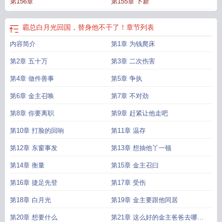
第156章
第155章 卜新
霸总白月光回国，替身他不干了！
章节列表
内容简介
第1章 为钱爬床
第2章 五十万
第3章 二次伤害
第4章 做件善事
第5章 争执
第6章 金主召唤
第7章 不对劲
第8章 你要离职
第9章 赶紧让他走吧
第10章 打脸的回响
第11章 温存
第12章 东窗事发
第13章 想抽他丫一顿
第14章 衡量
第15章 金主召曰
第16章 捷足先登
第17章 受伤
第18章 白月光
第19章 金主要跟他同居
第20章 想要什么
第21章 这么好的金主爸爸去哪儿