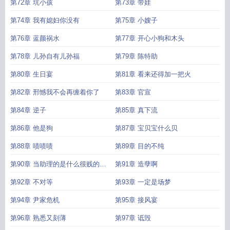
第72章 坑小孩
第73章 带娃
第74章 我有媳妇你没有
第75章 小嫂子
第76章 蓝颜祸水
第77章 开心小狗和木头
第78章 儿孙自有儿孙福
第79章 陈特助
第80章 生日宴
第81章 看来还得加一把火
第82章 邢憾我不会再缠着你了
第83章 官宣
第84章 逆子
第85章 真下流
第86章 他是狗
第87章 宝贝宝什么贝
第88章 啧啧啧
第89章 目的不纯
第90章 当助理的是什么很贱的人
第91章 造孽啊
吗
第92章 不对等
第93章 一定是场梦
第94章 尹家危机
第95章 接风宴
第96章 熟悉又刻薄
第97章 诋毁