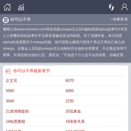
你可以不乖
一杯雾里
/著
魔蝎小说www.moxiexs.com乖张花瓶omega沈云知X偏执精英alpha赵聿珩H市里
人人想攀的高枝赵聿珩不仅家世显赫还是业内精英。到了适婚年龄，身为优质
alpha的他需要找个omega结婚，他不想那么麻烦只想找个乖点不用自己操心的
omega。在聚会上见到的omega沈云知刚好符合他的全部要求，不仅看起来乖巧
懂事，长得也很合他的心意。朋友说：“可他是个什么也不会的花瓶，你确定要和
他结婚？”赵聿珩说自己不在乎，只要他乖点就行。却没说自己有多喜欢沈云知那
张脸。装乖这么久的沈云知正预谋着来一场放飞自我的旅行，收拾好行囊准备出
你可以不乖
最新章节
门时却被告知要和赵聿珩结婚。虽然不理解赵聿珩为什么要和他结婚，但能离开
正文完
6070
这个窒息的家他是一万个愿意的。且这位alpha的信息素对他来说有着致命吸引
力，于是他甘愿当了一回沈家的联姻工具。生怕赵聿珩反悔，他原本准备去旅行
5060
4050
的行李就这么迫不及待地送到了赵家。沈云知面不改色：“婚前同居很重要。”赵聿
珩莞尔一笑：“未婚妻说了算。”订婚同居后，赵聿珩才发现omega并不乖巧反而
3040
2230
是乖张爱惹麻烦。虽然和自己的标准不同，但又实在喜欢不想退婚。偏执的他打
21发情期提前
20流鼻血
算用自己的方式教会omega变乖，限制他的一切行动。沈云知：“你要把我关起
来？！你也太坏了吧！！！”赵聿珩：“我坏？行！这个坏人我当定了！”后来，一
19知恩图报
18亲密关系
个月没出门的沈云知要疯掉了。恰逢alpha易感期来临，他把抑制剂藏了起来，抓