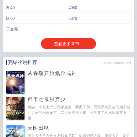
3040
4050
5060
6070
正文完
查看更多章节...
完结小说推荐
www.pomoxs.net
从吞噬开始氪金成神
...
都市之最强弃少
黎尘，京城七大古武家族之一黎家子弟，因父亲有恩与同为京城
七大家的水家家主，二人便结拜兄弟，并为黎尘和水婼嫣立下
婚...
天医出狱
燕京大少王东被女友和兄弟联手陷害锒铛入狱，家破人亡，却在