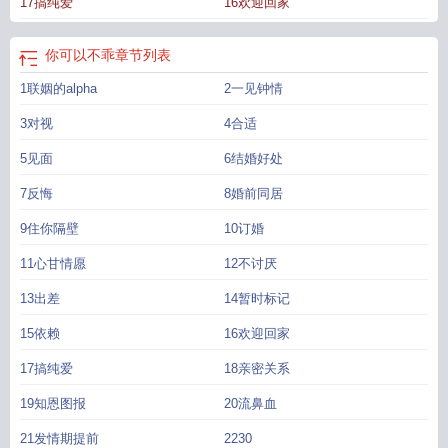
17搞纯爱
16欢迎回家
住alpha递过来的手打着商量：“别关着我了，我就帮你。”被信息素冲昏了头脑的
赵聿珩说了声行，猛地把omega丢床上欺身而上。醒来后发现自己被alpha彻底
标记了的沈云知面如死灰：这怎么和我想的不太一样啊？？？自由的代价也太大
你可以不乖
章节列表
了……【很重要！！！攻对受一见钟情觉得他乖所以和他结婚，精英攻但恋爱脑
1联姻的alpha
2一见钟情
且超爱老婆受一开始是喜欢攻的信息素后来才意识到自己是喜欢攻这个人，是双
箭头，两个人都离不开对方】【还有～～～】
你可以不乖by一杯雾里笔趣阁一杯
3对视
4合适
雾里
你可以不乖百度
你可以不乖txt
你可以不乖一杯雾里
但不可以变坏
你可以
不乖by
5见面
你可以不乖 一杯雾里
但不能学坏 歌词
6结婚好处
你可以不乖by一杯雾里免费阅
读
你可以不乖一杯雾里免费阅读
你可以不太乖
你可以不乖by一杯雾里笔趣
7反悔
8婚前同居
阁
你可以不乖by一杯雾里
你可以不乖但不能学坏出自哪首歌
你可以不乖免费阅
读
你可以不乖沈云知
你可以不乖全文阅读
你可以不乖无删减笔趣阁在线阅
9住你隔壁
10订婚
读
你可以不乖晋江
但不能学坏
你可以不乖但不能学坏
你可以不乖TXT
但不能
11心甘情愿
12不讨厌
学坏专家点评
13出差
14暂时标记
15依赖
16欢迎回家
17搞纯爱
18亲密关系
19知恩图报
20流鼻血
21发情期提前
2230