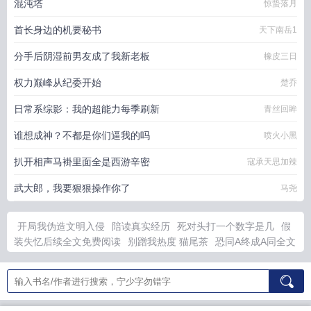
混沌塔
惊蛰落月
首长身边的机要秘书
天下南岳1
分手后阴湿前男友成了我新老板
橡皮三日
权力巅峰从纪委开始
楚乔
日常系综影：我的超能力每季刷新
青丝回眸
谁想成神？不都是你们逼我的吗
喷火小黑
扒开相声马褂里面全是西游辛密
寇承天思加辣
武大郎，我要狠狠操作你了
马尧
开局我伪造文明入侵
陪读真实经历
死对头打一个数字是几
假
装失忆后续全文免费阅读
别蹭我热度 猫尾茶
恐同A终成A同全文
免费阅读
别拽我腿毛是什么
宫女1a
恐同吧
死对头打一最佳数
字
给校草做家教全文免费阅读笔趣阁最新章节更新
捡回来的小
奶狗竟是总裁夫人短剧
我真没想重生啊动态漫全集
九大女帝重
生后悔
华娱爆火娱乐圈
是被迹部套路的一天免费阅读
九女帝全