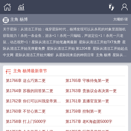
主角 杨博
大嘴虾
/著
关于星际：从清洁工开始：魂穿星际时代，杨博发现可以从杀死的对象里面随机
获取能力！杀死一条金鱼，游泳+1！杀死一只蝙蝠，声波定位+1！杀死一只老
鼠，动态视野+1！
星际从清洁工开始笔趣阁最新
星际从清洁工开始TXT免费
星
际从清洁工开始无弹窗免费
星际从清洁工开始 第1204章
星际从清洁工开始起点
中文网
星际从清洁工开始大嘴虾
从星际回来后的种田日常
主角 杨博
星际从清
洁工开始无错版
星际从清洁工开始第三中文网
星际从清洁工开始无弹窗笔趣
阁
我从星际回来种田
从星际回来的种田生活
星际从清洁工开始无删减全文免费
主角 杨博
最新章节
阅读
星际从清洁工开始TXT
星际从清洁工开始笔趣阁无错版
从星际回来后的种
第1766章 这么巧第二更
第1765章 守株待兔第一更
田日常免费
星际从清洁工开始阅读
星际从清洁工开始百度百科
星际从清洁工开
始短剧
星际从清洁工开始无弹窗
从星际回来种田日常
星际从清洁工开始全
第1764章 苏薇的回答第二更
第1763章 贵族议会表决第一更
本
星际从清洁工开始免费完整版
星际从清洁工开始笔趣阁最新章节TXT
星际从
清洁工开始全文免费阅读
星际从清洁工开始全文
星际从清洁工开始_大嘴虾
星
第1762章 你们可以叫我皇帝第二
第1761章 直播官宣第一更
际从清洁工开始笔趣阁最新章节
星际从清洁工开始全本免费
从清洁工到首富
星
更
第1760章 不甘心第二更
第1759章 控制第一更
际从清洁工开始 笔趣阁
星际从清洁工开始123读书网
从星际回来后的种田日常
全文阅读
星际从清洁工开始笔趣阁
星际从清洁工开始最新
星际从清洁工开始全
第1758章 打上门5000字
第1757章 老K海盗团5000字
本免费阅读
星际从清洁工开始 笔趣阁
星际从清洁工开始在线阅读免费完整