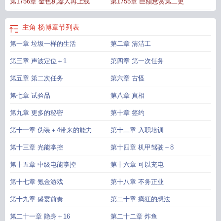
第1756章 金色机器人再上线
第1755章 巨额悬赏第二更
版
星际从清洁工开始最新章节免费
我从星际回来了
星际从清洁工开始最新章
节
星际从清洁工开始最新章节笔趣阁
星际从清洁工开始免费阅读无弹窗
星际从
清洁工开始电子书
星际从清洁工开始免费阅读
星际从清洁工开始无防盗
星际从
主角 杨博
章节列表
清洁工开始
星际从清洁工开始 大嘴虾
星际从清洁工开始免费
星际从清洁工开
第一章 垃圾一样的生活
第二章 清洁工
始全文在线
星际从清洁工开始奇书网
星际从清洁工开始百度
星际从清洁工开始
第1205章
从星际回到现代的
星际从清洁工开始全本无错版
星际从清洁工开始
第三章 声波定位＋1
第四章 第一次任务
全文免费阅读软件
星际从清洁工开始百科
星际从清洁工开始最新章节更新
星际
从清洁工开始手打无错字版
第五章 第二次任务
第六章 古怪
第七章 试验品
第八章 真相
第九章 更多的秘密
第十章 签约
第十一章 伪装＋4带来的能力
第十二章 入职培训
第十三章 光能掌控
第十四章 机甲驾驶＋8
第十五章 中级电能掌控
第十六章 可以充电
第十七章 氪金游戏
第十八章 不务正业
第十九章 盛宴前奏
第二十章 疯狂的想法
第二十一章 隐身＋16
第二十二章 炸鱼