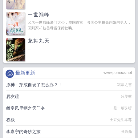
一世巅峰
又名一世巅峰豪门大少，华国首富，各国公主拼命想嫁的男人，
回到家却被岳母当保姆使唤。...
龙舞九天
...
最新更新
www.pomoxs.net
原神：穿成自设了怎么办？！
霜寒之雪
唇友谊
菠萝熊
雌皇凤里牺之天门令
是一斛珠呀
权欲
土豆先生本尊
李嘉宁的奇妙之旅
张鼎鼎